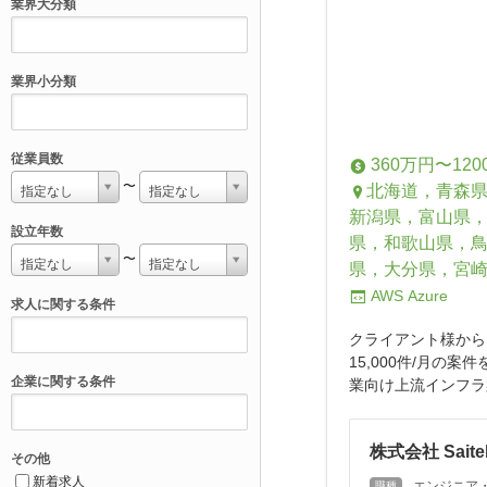
業界大分類
業界小分類
従業員数
360万円〜120
〜
北海道，青森
指定なし
指定なし
新潟県，富山県
設立年数
県，和歌山県，
〜
指定なし
指定なし
県，大分県，宮
AWS
Azure
求人に関する条件
クライアント様から
15,000件/月
企業に関する条件
業向け上流インフラ案件
株式会社 Saite
その他
新着求人
エンジニア
職種