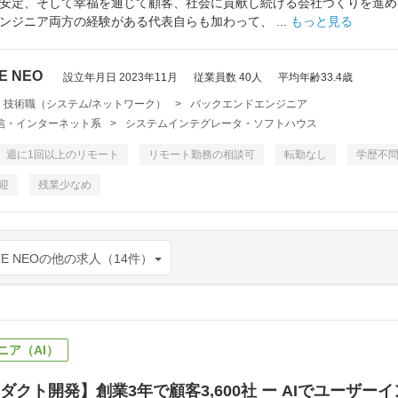
安定、そして幸福を通じて顧客、社会に貢献し続ける会社づくりを進め
ンジニア両方の経験がある代表自らも加わって、 ...
もっと見る
E NEO
設立年月日 2023年11月
従業員数 40人
平均年齢33.4歳
・技術職（システム/ネットワーク）
>
バックエンドエンジニア
・通信・インターネット系
>
システムインテグレータ・ソフトハウス
週に1回以上のリモート
リモート勤務の相談可
転勤なし
学歴不
迎
残業少なめ
E NEOの他の求人（14件）
ニア（AI）
ダクト開発】創業3年で顧客3,600社 ー AIでユーザ