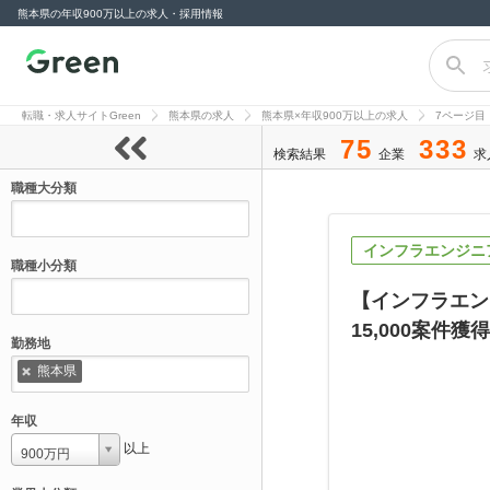
熊本県の年収900万以上の求人・採用情報
転職サイト
Green（グリー
転職・求人サイトGreen
熊本県の求人
熊本県×年収900万以上の求人
7ページ目
ン）
75
333
検索結果
企業
求
職種大分類
インフラエンジニ
職種小分類
【インフラエン
15,000案件獲得
勤務地
熊本県
年収
以上
900万円