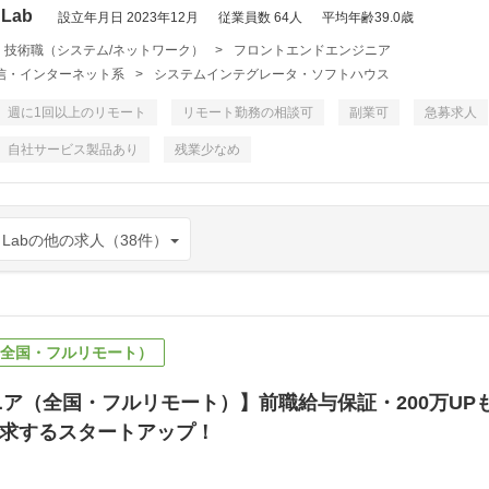
Lab
設立年月日 2023年12月
従業員数 64人
平均年齢39.0歳
・技術職（システム/ネットワーク）
>
フロントエンドエンジニア
・通信・インターネット系
>
システムインテグレータ・ソフトハウス
週に1回以上のリモート
リモート勤務の相談可
副業可
急募求人
自社サービス製品あり
残業少なめ
 Labの他の求人（38件）
（全国・フルリモート）
ジニア（全国・フルリモート）】前職給与保証・200万U
求するスタートアップ！