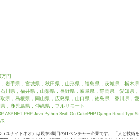
0万円
県，岩手県，宮城県，秋田県，山形県，福島県，茨城県，栃木
，石川県，福井県，山梨県，長野県，岐阜県，静岡県，愛知県
鳥取県，島根県，岡山県，広島県，山口県，徳島県，香川県，
崎県，鹿児島県，沖縄県，フルリモート
SP
ASP.NET
PHP
Java
Python
Swift
Go
CakePHP
Django
React
TypeSc
VR
 NEO（ユナイトネオ）は現在3期目のITベンチャー企業です。 「人と