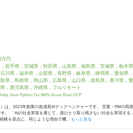
0万円
県，岩手県，宮城県，秋田県，山形県，福島県，茨城県，栃木
，石川県，福井県，山梨県，長野県，岐阜県，静岡県，愛知県
鳥取県，島根県，岡山県，広島県，山口県，徳島県，香川県，
崎県，鹿児島県，沖縄県，フルリモート
Ruby
Java
Python
Go
AWS
Azure
Rust
GCP
クラボ）は、2023年創業の急成長AIテックベンチャーです。 営業・PM
です。 「AIの社会実装を通じて、誰ひとり取り残さない社会を実現する
経験を原点に、同じような理由で機...
もっと見る