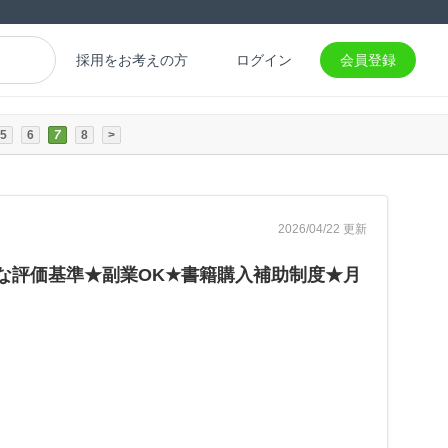
採用をお考えの方
ログイン
会員登録
5
6
7
8
>
2026/04/22 更新
確な評価基準★副業OK★書籍購入補助制度★月