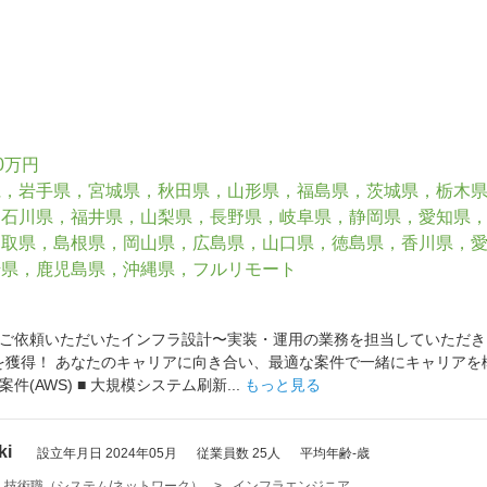
0万円
県，岩手県，宮城県，秋田県，山形県，福島県，茨城県，栃木
，石川県，福井県，山梨県，長野県，岐阜県，静岡県，愛知県
鳥取県，島根県，岡山県，広島県，山口県，徳島県，香川県，
崎県，鹿児島県，沖縄県，フルリモート
ご依頼いただいたインフラ設計〜実装・運用の業務を担当していただきま
の案件を獲得！ あなたのキャリアに向き合い、最適な案件で一緒にキャリアを
(AWS) ■ 大規模システム刷新...
もっと見る
ki
設立年月日 2024年05月
従業員数 25人
平均年齢-歳
・技術職（システム/ネットワーク）
>
インフラエンジニア