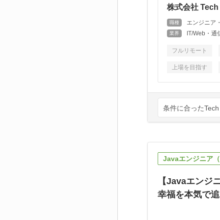
株式会社 Tech 
エンジニア
職種
IT/Web
業界
フルリモート
上場を目指す
条件に合ったTech
Javaエンジニア
【Javaエン
幸福を本気で追