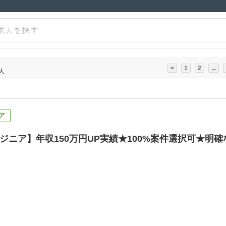
求人を探す
<
1
2
...
人
ア
ジニア】年収150万円UP実績★100%案件選択可★明