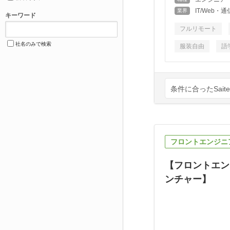
IT/Web
業界
キーワード
フルリモート
社名のみで検索
服装自由
語
条件に合ったSait
フロントエンジニ
【フロントエン
ンチャー】