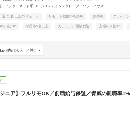
・通信・インターネット系
>
システムインテグレータ・ソフトハウス
週に1回以上のリモート
リモート勤務の相談可
副業可
クライア
学を活かす
採用枠5名以上
カジュアル面談歓迎
上場を目指す
ekiの他の求人（4件）
ア
ジニア】フルリモOK／前職給与保証／脅威の離職率1%【