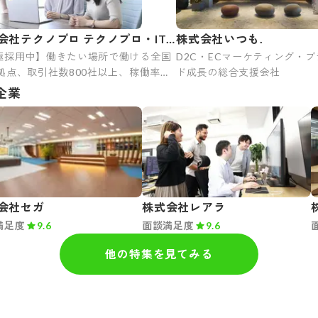
会社テクノプロ テクノプロ・IT
株式会社いつも.
極採用中】働きたい場所で働ける全国
D2C・ECマーケティング・ブ
0拠点、取引社数800社以上、稼働率
ド成長の総合支援会社
1%、平均残業時間11.1時間、資格補助
企業
会社セガ
株式会社レアラ
満足度
9.6
面談満足度
9.6
他の特集を見てみる