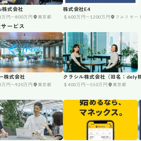
nu株式会社
株式会社E4
00万円〜800万円
東京都
600万円〜1200万円
フルリモー
社サービス
ー株式会社
クラシル株式会社（旧名：dely
90万円〜920万円
東京都
400万円〜550万円
東京都
会社）