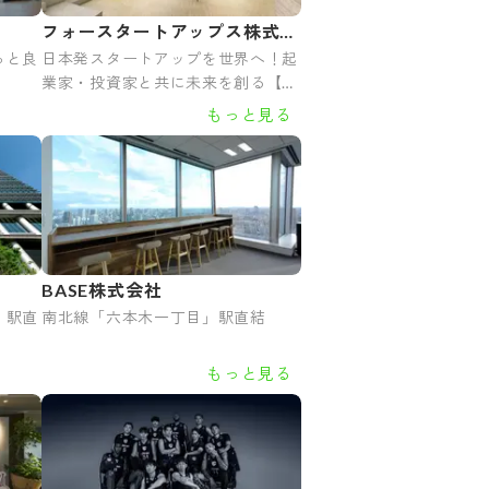
フォースタートアップス株式会
っと良
日本発スタートアップを世界へ！起
社
業家・投資家と共に未来を創る【第
二創業期/麻布台ヒルズ】
もっと見る
BASE株式会社
」駅直
南北線「六本木一丁目」駅直結
もっと見る