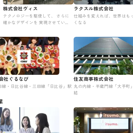
株式会社ヴィス
ラクスル株式会社
イ
テクノロジーを駆使して、 さらに
仕組みを変えれば、世界はも
み
確かなデザインを 実現させてい
くなる
で
く。 ワークプレイスの新たな時代
を 始めよう。
会社ぐるなび
住友商事株式会社
田線・日比谷線・三田線「日比谷」駅
丸の内線・半蔵門線「大手町
結
業