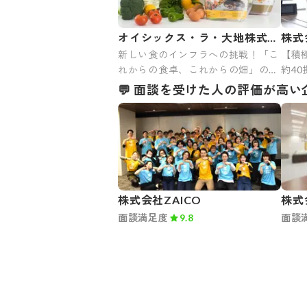
オイシックス・ラ・大地株式会
株式
新しい食のインフラへの挑戦！「こ
【積
社
社
れからの食卓、これからの畑」の未
約4
来をつくり続ける
95.
💬 面談を受けた人の評価が高い
あり
株式会社ZAICO
株式
面談満足度
9.8
面談