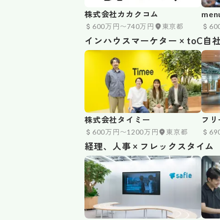
株式会社カカクコム
me
600万円〜740万円
東京都
6
インハウスマーケター × toC自
株式会社タイミー
フリ
600万円〜1200万円
東京都
6
経理、人事 × フレックスタイム