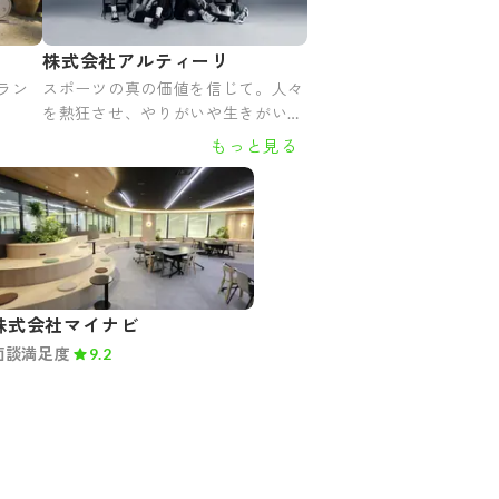
株式会社アルティーリ
ラン
スポーツの真の価値を信じて。人々
を熱狂させ、やりがいや生きがいを
生む。
もっと見る
株式会社マイナビ
面談満足度
9.2