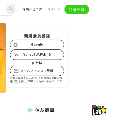
会員登録
採用担当の方
ログイン
新規会員登録
Google
Yahoo! JAPAN ID
または
メールアドレスで登録
※会員登録することで、
利用規約
及び
個人情
報の取り扱い
に同意したものとみなされます