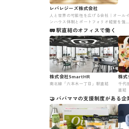
レバレジーズ株式会社
人と世界の可能性を広げる会社｜オール
ンハウス体制とポートフォリオ経営を強
に国内外の成長領域に進出｜2005年創業
🚃 駅直結のオフィスで働く
年商1,428億円規模に成長中！
株式会社SmartHR
株式
南北線「六本木一丁目」駅直結
千代
直結
🤝 パパママの支援制度がある企