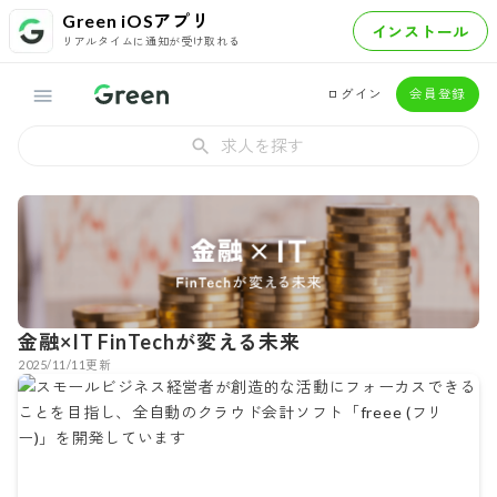
Green iOSアプリ
インストール
リアルタイムに通知が受け取れる
ログイン
会員登録
求人を探す
金融×IT
FinTechが変える未来
2025/11/11
更新