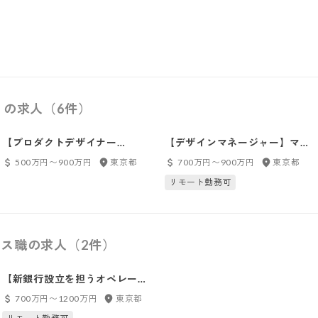
）の求人（6件）
【プロダクトデザイナー
【デザインマネージャー】マネ
（UI/UX）_オープンポジショ
ーフォワードホームカンパニー_
500万円〜900万円
東京都
700万円〜900万円
東京都
ン】_東京（田町）
東京（田町）
リモート勤務可
ス職の求人（2件）
【新銀行設立を担うオペレーシ
ョナルリスク担当】東京（田
700万円〜1200万円
東京都
町）※新会社に在籍出向