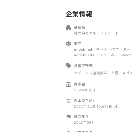
企業情報
会社名
株式会社マネーフォワード
業界
undefined > モバイル/アプリサ
undefined > インターネット/W
企業の特徴
カジュアル面談歓迎
、上場
、自社
資本金
1,865百万円
売上(3年分)
2021
年
11
月
15,633百万円
設立年月
2012年05月