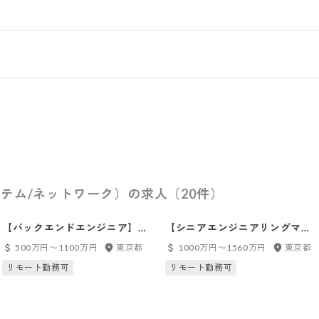
テム/ネットワーク）の求人（20件）
【バックエンドエンジニア】マ
【シニアエンジニアリングマネ
ネーフォワードケッサイ
ージャー】アカウントアグリゲ
500万円〜1100万円
東京都
1000万円〜1560万円
東京都
（Kessai Group）_東京（田
ーション本部_東京（田町）
リモート勤務可
リモート勤務可
町）※マネーフォワードケッサ
イ株式会社へ在籍出向