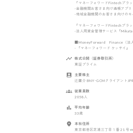
『マネーフォワードFintechプ
-金融機関お客さま向け通帳アプリ
-地域金融機関のお客さま向けのモバ
『マネーフォワードFintechプ
-法人用資金管理サービス『Mikata
■MoneyForward Financ
- 『マネーフォワード ケッサイ』
株式公開（証券取引所）
東証プライム
主要株主
辻庸介 BNY･GCMクライアントJPRD
従業員数
2058人
平均年齢
33歳
本社住所
東京都港区芝浦三丁目１番 21 号 ms