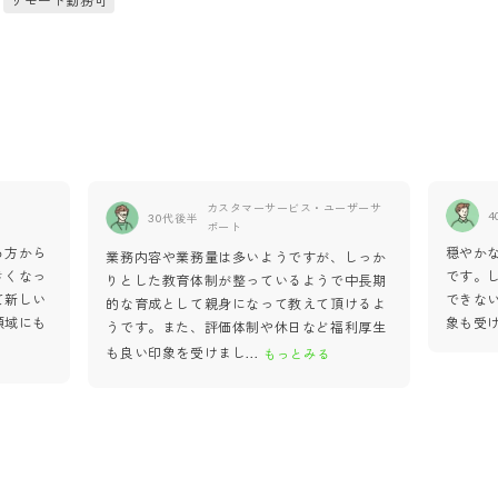
リモート勤務可
カスタマーサービス・ユーザーサ
4
30代後半
ポート
る方から
穏やか
業務内容や業務量は多いようですが、しっか
きくなっ
です。
りとした教育体制が整っているようで中長期
て新しい
できな
的な育成として親身になって教えて頂けるよ
領域にも
象も受
うです。また、評価体制や休日など福利厚生
も良い印象を受けまし
...
もっとみる