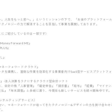
へ。人生をもっと前へ。」というミッションの下で、 「お金のプラットフォー
テクノロジーの力で解消することを目指して事業を展開しております。
こにご紹介しているのは一部です）
ey Forward ME』
PLUS』
』
直し』
マネーフォワード クラウド』
タを連携し、面倒な作業を効率化する事業者向けSaaS型サービスプラットフ
会計』-法人決算をラクにするクラウド型会計ソフト
は、会計の他『人事管理』『確定申告』『請求書』『給与』『経費』『マイナン
支払』『年末調整』と多岐に渡り、今現在も新しいサービスを続々開発中です。
向けコンサルティングサービス）
合い、マネーフォワードが培ってきたテクノロジー&デザインの力を掛け合わせ
す。