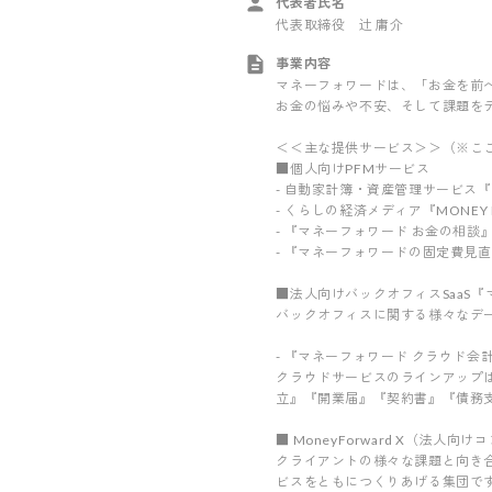
代表者氏名
代表取締役 辻 庸介
事業内容
マネーフォワードは、「お金を前
お金の悩みや不安、そして課題を
＜＜主な提供サービス＞＞（※こ
■個人向けPFMサービス
- 自動家計簿・資産管理サービス『Mon
- くらしの経済メディア『MONEY 
- 『マネーフォワード お金の相談
- 『マネーフォワードの固定費見
■法人向けバックオフィスSaaS『
バックオフィスに関する様々なデー
- 『マネーフォワード クラウド
クラウドサービスのラインアップ
立』『開業届』『契約書』『債務
■ MoneyForward X（法人
クライアントの様々な課題と向き
ビスをともにつくりあげる集団で