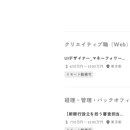
クリエイティブ職（Web
UIデザイナー_マネーフォワー
ドクラウド_東京
650万円〜1300万円
東京都
リモート勤務可
経理・管理・バックオフィ
【新銀行設立を担う審査担当】
リスク・コンプライアンス統括
750万円〜1200万円
東京都
部_東京（田町）※新会社に在籍