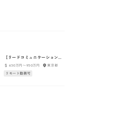
【リードコミュニケーションデ
【リードプロダクトデザイナー
ザイナー（HR事業）】マネーフ
（UI/UX）】東京（田町）※マ
650万円〜950万円
東京都
650万円〜800万円
東京都
ォワードクラウド_東京（田町）
ネーフォワードホーム株式会社
リモート勤務可
リモート勤務可
へ在籍出向