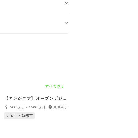
すべて見る
【エンジニア】オープンポジシ
【エンジニアリングマネージャ
ョン_（東京・大阪・京都・名古
ー（部長候補）】マネーフォワ
600万円〜1600万円
東京都, 愛知県, 大阪府, 京都府, 福岡県
900万円〜1500万円
東京都
屋・福岡）
ードME_東京（田町）※マネー
リモート勤務可
リモート勤務可
フォワードホーム株式会社へ在
籍出向