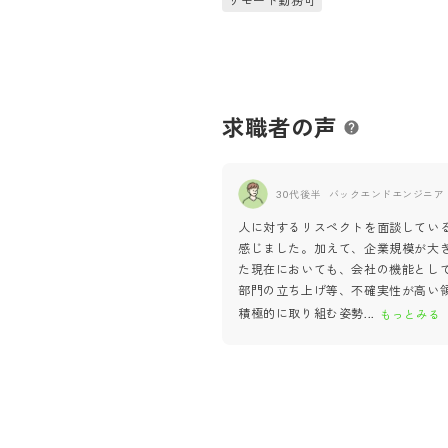
リモート勤務可
出向
求職者の声
30代後半
バックエンドエンジニア
人に対するリスペクトを面談してい
感じました。加えて、企業規模が大
た現在においても、会社の機能とし
部門の立ち上げ等、不確実性が高い
積極的に取り組む姿勢
...
もっとみる