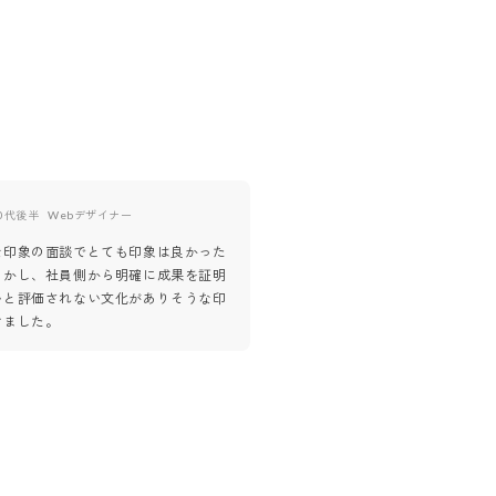
0代後半
Webデザイナー
30代後半
バックエンドエンジ
な印象の面談でとても印象は良かった
「技術力高い」「前へ」「国際的
しかし、社員側から明確に成果を証明
重視」「成長企業」に印象が残っ
いと評価されない文化がありそうな印
けました。
京都オフィスもありますから、ぜ
うと思います
ありがとうございます