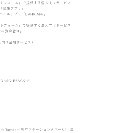
ラットフォーム』で提供する個人向けサービス
『通帳アプリ』
イルアプリ『BANK APP』
ラットフォーム』で提供する法人向けサービス
no 資金管理』
e（法人向け金融サービス）
･ISG･FEACなど
b Tamachi 田町ステーションタワーS 21 階