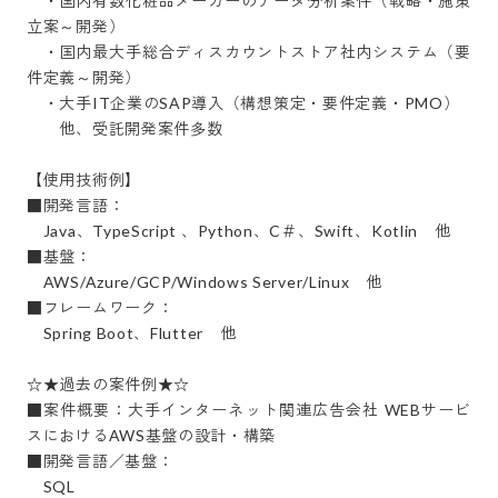
　・国内有数化粧品メーカーのデータ分析案件（戦略・施策
立案～開発）

　・国内最大手総合ディスカウントストア社内システム（要
件定義～開発）

　・大手IT企業のSAP導入（構想策定・要件定義・PMO）

　　他、受託開発案件多数

【使用技術例】

■開発言語：

　Java、TypeScript 、Python、C＃、Swift、Kotlin　他

■基盤：

　AWS/Azure/GCP/Windows Server/Linux　他

■フレームワーク：

　Spring Boot、Flutter　他

☆★過去の案件例★☆

■案件概要：大手インターネット関連広告会社 WEBサービ
スにおけるAWS基盤の設計・構築

■開発言語／基盤：

　SQL
