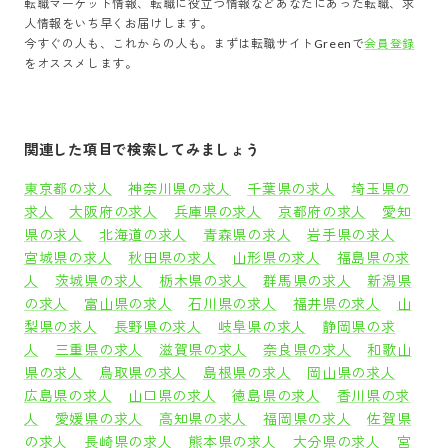
転職マーケット情報、転職に役立つ情報などあなたにあった転職、求
人情報をいち早くお届けします。
今すぐの人も、これからの人も。まずは転職サイトGreenで
会員登録
をオススメします。
関連した項目で検索してみましょう
東京都の求人
神奈川県の求人
千葉県の求人
埼玉県の
求人
大阪府の求人
兵庫県の求人
京都府の求人
愛知
県の求人
北海道の求人
青森県の求人
岩手県の求人
宮城県の求人
秋田県の求人
山形県の求人
福島県の求
人
茨城県の求人
栃木県の求人
群馬県の求人
新潟県
の求人
富山県の求人
石川県の求人
福井県の求人
山
梨県の求人
長野県の求人
岐阜県の求人
静岡県の求
人
三重県の求人
滋賀県の求人
奈良県の求人
和歌山
県の求人
鳥取県の求人
島根県の求人
岡山県の求人
広島県の求人
山口県の求人
徳島県の求人
香川県の求
人
愛媛県の求人
高知県の求人
福岡県の求人
佐賀県
の求人
長崎県の求人
熊本県の求人
大分県の求人
宮