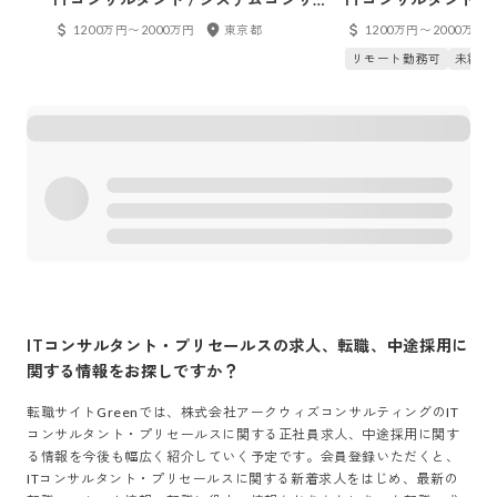
ルタント プロジェクト管理 / プロジ
ルタント プロジェク
1200万円〜2000万円
東京都
1200万円〜2000万円
ェクトマネージャー（Web・オープ
ェクトマネージャー
リモート勤務可
未経験
ン系） IT技術職 / SE（Web・オープ
ン系） IT技術職 / 
ン系）
ン系）
ITコンサルタント・プリセールス
の求人、転職、中途採用に
関する情報をお探しですか？
転職サイトGreenでは、
株式会社アークウィズコンサルティング
の
IT
コンサルタント・プリセールス
に関する正社員求人、中途採用に関す
る情報を今後も幅広く紹介していく予定です。会員登録いただくと、
ITコンサルタント・プリセールス
に関する新着求人をはじめ、最新の