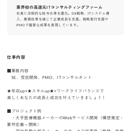
業界初の高還元ITコンサルティングファーム
社員に圧倒的な給与水準を還元。DX戦略、ITシステム導
入、業務改革を通じて企業成長を支援。戦略実行支援や
PMOで確実な成果を実現しています。
仕事内容
■業務内容

　SE、受託開発、PMO、ITコンサルタント

★年収up×★スキルup★×ワークライフバランスで

楽しくあなたの成長と成功を叶えていきましょう！

■プロジェクト例

　・大手医療機器メーカーのWebサービス開発（構想策定・
要件定義～開発）
