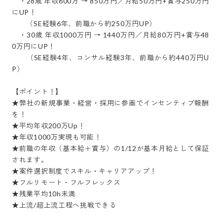
　・28歳 年収600万 → 850万円／月給50万円+賞与250万円
にUP！

　　（SE経験6年、前職から約250万円UP）

　・30歳 年収1000万円 → 1440万円／月給80万円+賞与48
0万円にUP！

　　（SE経験4年、コンサル経験3年、前職から約440万円U
P）

【ポイント！】

★弊社の新規事業・経営・採用に参画でインセンティブ報酬
を！

★平均年収200万Up！

★年収1000万実現も可能！

★前職の年収（基本給＋賞与）の1/12が基本月給として保証
されます。

★案件選択制度でスキル・キャリアアップ！

★フルリモート・フルフレックス

★残業平均10h未満

★上流/超上流工程へ挑戦できる