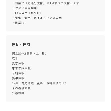
・残業代（超過分支給）※1分単位で支給します

・オフィス内禁煙

・服装自由（私服可）

・髪型・髪色・ネイル・ピアス自由

・副業OK
休日・休暇
完全週休2日制（土・日）

祝日

夏季休暇

年末年始休暇

有給休暇

慶弔休暇

出産・育児休暇（復帰・取得実績あり）

子の看護休暇

介護休暇