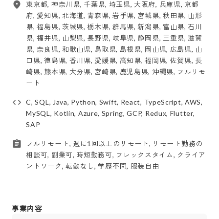
東京都, 神奈川県, 千葉県, 埼玉県, 大阪府, 兵庫県, 京都
府, 愛知県, 北海道, 青森県, 岩手県, 宮城県, 秋田県, 山形
県, 福島県, 茨城県, 栃木県, 群馬県, 新潟県, 富山県, 石川
県, 福井県, 山梨県, 長野県, 岐阜県, 静岡県, 三重県, 滋賀
県, 奈良県, 和歌山県, 鳥取県, 島根県, 岡山県, 広島県, 山
口県, 徳島県, 香川県, 愛媛県, 高知県, 福岡県, 佐賀県, 長
崎県, 熊本県, 大分県, 宮崎県, 鹿児島県, 沖縄県, フルリモ
ート
C, SQL, Java, Python, Swift, React, TypeScript, AWS,
MySQL, Kotlin, Azure, Spring, GCP, Redux, Flutter,
SAP
フルリモート, 週に1回以上のリモート, リモート勤務の
相談可, 副業可, 時短勤務可, フレックスタイム, クライア
ントワーク, 転勤なし, 学歴不問, 服装自由
事業内容