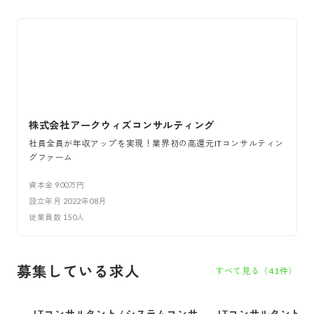
株式会社アークウィズコンサルティング
社員全員が年収アップを実現！業界初の高還元ITコンサルティン
グファーム
資本金
900万円
設立年月
2022年08月
従業員数
150
人
募集している求人
すべて見る（
41
件）
ITコンサルタント / システムコンサ
ITコンサルタント /