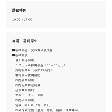
勤務時間
10:00〜19:00
待遇・福利厚生
■各種手当：交通費全額支給

■各種制度

・借上社宅制度

・リファラル採用手当（30～50万円）

・資格報奨金（最大15万円）

・書籍購入費用補助

・社内副業制度

・社内起業推進制度

・研修費用補助

・アニバーサリー休暇

・社内研修制度

・賞与：年2回（2月・8月）

・社会保険完備（雇用・労災・健康・厚生年金）
