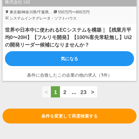
株式会社 Ui2
東京都/神奈川県/千葉県...
550万円〜800万円
システムインテグレータ・ソフトハウス
世界や日本中に使われるECシステムを構築｜【残業月平
均0〜20H】【フルリモ開発】【100%客先常駐無し】Ui2
の開発リーダー候補になりませんか？
気になる
条件に合致したこの企業の他の求人（1件）
<
1
2
...
23
>
条件を変更して再度検索する