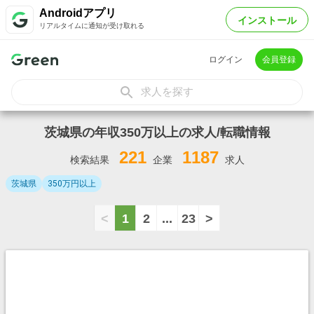
Androidアプリ
インストール
リアルタイムに通知が受け取れる
ログイン
会員登録
求人を探す
茨城県の年収350万以上の求人/転職情報
221
1187
検索結果
企業
求人
茨城県
350万円以上
<
1
2
...
23
>