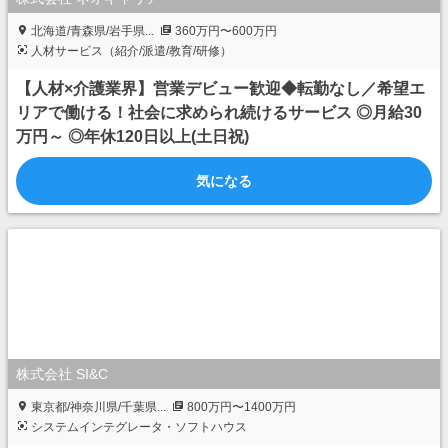
北海道/青森県/岩手県...
360万円〜600万円
人材サービス（紹介/派遣/教育/研修）
【人材×介護業界】営業デビュー歓迎◆転勤なし／希望エ
リアで働ける！社会に求められ続けるサービス ◎月給30
万円～ ◎年休120日以上(土日祝)
気になる
株式会社 SI&C
東京都/神奈川県/千葉県...
800万円〜1400万円
システムインテグレータ・ソフトハウス