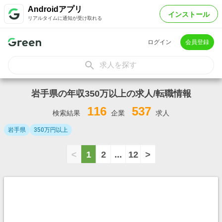
Androidアプリ
インストール
リアルタイムに通知が受け取れる
ログイン
会員登録
求人を探す
岩手県の年収350万以上の求人/転職情報
116
537
検索結果
企業
求人
岩手県
350万円以上
<
1
2
...
12
>