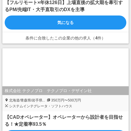
【フルリモート×年休126日】上場直後の拡大期を牽引す
るPM/先端IT・大手直取引のDXを主導
気になる
条件に合致したこの企業の他の求人（4件）
株式会社 テクノプロ テクノプロ・デザイン社
北海道/青森県/岩手県...
350万円〜500万円
システムインテグレータ・ソフトハウス
【CADオペレーター】オペレーターから設計者を目指せ
る！★定着率93.5％