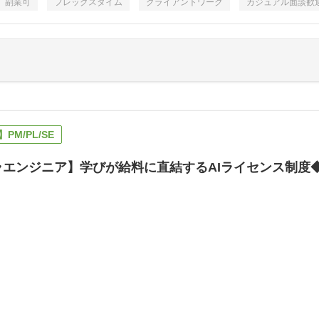
副業可
フレックスタイム
クライアントワーク
カジュアル面談歓
PM/PL/SE
ラエンジニア】学びが給料に直結するAIライセンス制度