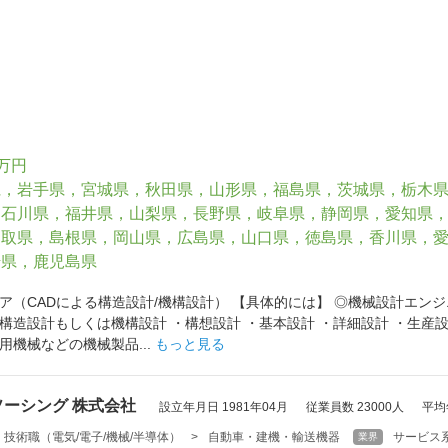
0万円
県，岩手県，宮城県，秋田県，山形県，福島県，茨城県，栃木
，石川県，福井県，山梨県，長野県，岐阜県，静岡県，愛知県
鳥取県，島根県，岡山県，広島県，山口県，徳島県，香川県，
崎県，鹿児島県
ア（CADによる構造設計/機構設計） 【具体的には】 ◎機械設計エ
構造設計もしくは機構設計 ・構想設計 ・基本設計 ・詳細設計 ・生産設
用機械などの機械製品...
もっと見る
ーシング 株式会社
設立年月日 1981年04月
従業員数 23000人
平均
技術職（電気/電子/機械/半導体）
>
自動車・建機・輸送機器
サービス
業界