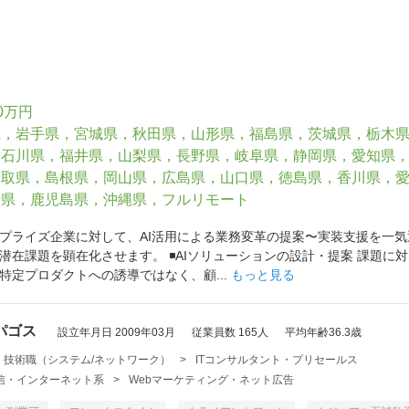
0万円
県，岩手県，宮城県，秋田県，山形県，福島県，茨城県，栃木
，石川県，福井県，山梨県，長野県，岐阜県，静岡県，愛知県
鳥取県，島根県，岡山県，広島県，山口県，徳島県，香川県，
崎県，鹿児島県，沖縄県，フルリモート
プライズ企業に対して、AI活用による業務変革の提案〜実装支援を一気通
潜在課題を顕在化させます。 ◾️AIソリューションの設計・提案 課題に
特定プロダクトへの誘導ではなく、顧...
もっと見る
パゴス
設立年月日 2009年03月
従業員数 165人
平均年齢36.3歳
・技術職（システム/ネットワーク）
>
ITコンサルタント・プリセールス
・通信・インターネット系
>
Webマーケティング・ネット広告