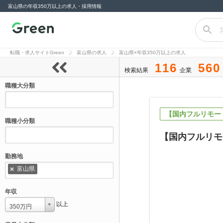
富山県の年収350万以上の求人・採用情報
転職サイト
Green（グリー
転職・求人サイトGreen
富山県の求人
富山県×年収350万以上の求人
ン）
116
560
検索結果
企業
職種大分類
【国内フルリモー
職種小分類
【国内フルリモ
勤務地
富山県
年収
以上
350万円