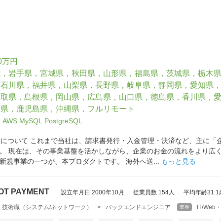
0万円
県，岩手県，宮城県，秋田県，山形県，福島県，茨城県，栃木
，石川県，福井県，山梨県，長野県，岐阜県，静岡県，愛知県
鳥取県，島根県，岡山県，広島県，山口県，徳島県，香川県，
崎県，鹿児島県，沖縄県，フルリモート
t
AWS
MySQL
PostgreSQL
クトについて これまで当社は、請求書発行・入金管理・決済など、主に
。 現在は、その事業基盤を活かしながら、企業のお金の流れをより広
新規事業の一つが、本プロダクトです。 海外へ送...
もっと見る
T PAYMENT
設立年月日 2000年10月
従業員数 154人
平均年齢31.1
・技術職（システム/ネットワーク）
>
バックエンドエンジニア
IT/W
業界