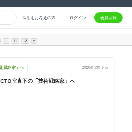
採用をお考えの方
ログイン
会員登録
...
11
12
>
術戦略家」へ
2026/07/30 更新
CTO室直下の「技術戦略家」へ