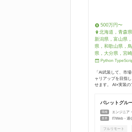
500万円〜
北海道，青森
新潟県，富山県
県，和歌山県，
県，大分県，宮
Python
TypeScri
「AI武装して、市
ャリアップを目指し
せます。 AI×実装の
バレットグルー
エンジニア
職種
IT/Web
業界
フルリモート