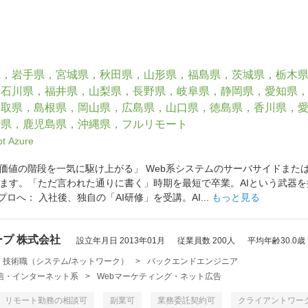
県，岩手県，宮城県，秋田県，山形県，福島県，茨城県，栃木
，石川県，福井県，山梨県，長野県，岐阜県，静岡県，愛知県
鳥取県，島根県，岡山県，広島県，山口県，徳島県，香川県，
崎県，鹿児島県，沖縄県，フルリモート
pt
Azure
場価値の階段を一気に駆け上がる」 Web系システムのサーバサイドま
ます。「ただ言われた通りに書く」時期を最短で卒業。AIという武器
プロへ： 入社後、独自の「AI研修」を受講。AI...
もっと見る
プ 株式会社
設立年月日 2013年01月
従業員数 200人
平均年齢30.0歳
・技術職（システム/ネットワーク）
>
バックエンドエンジニア
・通信・インターネット系
>
Webマーケティング・ネット広告
リモート勤務の相談可
副業可
業務委託契約可
クライアントワー