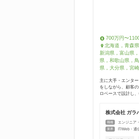
700万円〜110
北海道，青森
新潟県，富山県
県，和歌山県，
県，大分県，宮
主に大手・エンター
をしながら、顧客の
ロベースで設計し、
株式会社 ガラ
エンジニア
職種
IT/Web
業界