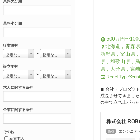
業界大分類
業界小分類
500万円〜100
従業員数
北海道，青森
新潟県，富山県
〜
指定なし
指定なし
県，和歌山県，
設立年数
県，大分県，宮
〜
指定なし
指定なし
React
TypeScrip
求人に関する条件
◼︎ 会社・プロダ
成長させてきました
の中で立ち上がった
企業に関する条件
株式会社 ROBO
エンジニア
職種
その他
新着求人