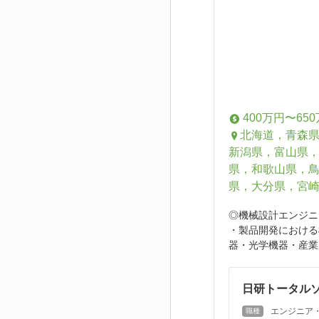
400万円〜65
北海道，青森
新潟県，富山県
県，和歌山県，
県，大分県，宮
◎機械設計エンジニ
・製品開発における
器・光学機器・産業
日研トータルソ
エンジニア・
職種