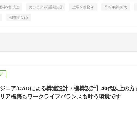
用枠5名以上
カジュアル面談歓迎
上場を目指す
平均年齢20代
残業少なめ
ア
ジニア/CADによる構造設計・機構設計】40代以上の
リア構築もワークライフバランスも叶う環境です