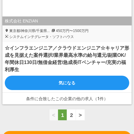
株式会社 ENZIAN
東京都/神奈川県/千葉県...
450万円〜1500万円
システムインテグレータ・ソフトハウス
☆インフラエンジニア／クラウドエンジニア☆キャリア形
成を見据えた案件選択/業界最高水準の給与還元/副業OK/
年間休日130日/無借金経営/急成長ITベンチャー/充実の福
利厚生
気になる
条件に合致したこの企業の他の求人（1件）
<
1
2
>