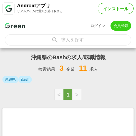
Androidアプリ
インストール
リアルタイムに通知が受け取れる
ログイン
会員登録
求人を探す
沖縄県のBashの求人/転職情報
3
11
検索結果
企業
求人
沖縄県
Bash
<
1
>