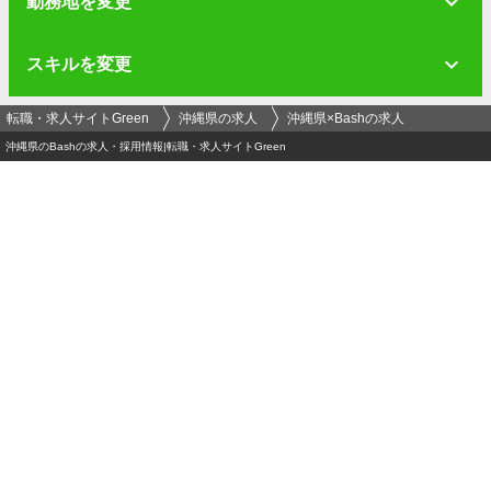
勤務地を変更
スキルを変更
転職・求人サイトGreen
沖縄県の求人
沖縄県×Bashの求人
沖縄県のBashの求人・採用情報|転職・求人サイトGreen
ログイン
メールアドレス
必須
パスワード（半角英数字記号8文字以上）
必須
運営会社
-
プライバシーポリシー
-
セキュリティポリシー