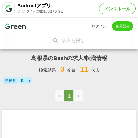
Androidアプリ
インストール
リアルタイムに通知が受け取れる
ログイン
会員登録
求人を探す
島根県のBashの求人/転職情報
3
11
検索結果
企業
求人
島根県
Bash
<
1
>