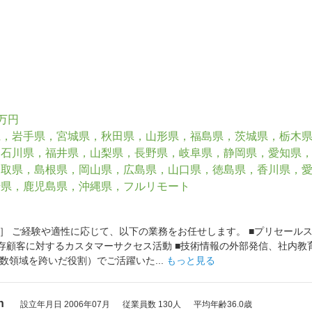
0万円
県，岩手県，宮城県，秋田県，山形県，福島県，茨城県，栃木
，石川県，福井県，山梨県，長野県，岐阜県，静岡県，愛知県
鳥取県，島根県，岡山県，広島県，山口県，徳島県，香川県，
崎県，鹿児島県，沖縄県，フルリモート
］ ご経験や適性に応じて、以下の業務をお任せします。 ■プリセール
■既存顧客に対するカスタマーサクセス活動 ■技術情報の外部発信、社内教
数領域を跨いだ役割）でご活躍いた...
もっと見る
n
設立年月日 2006年07月
従業員数 130人
平均年齢36.0歳