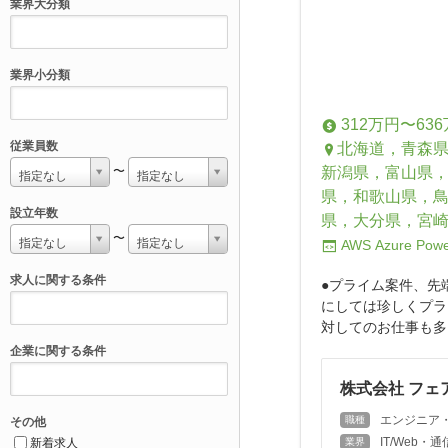
業界大分類
業界小分類
312万円〜63
従業員数
北海道，青森
新潟県，富山県
〜
指定なし
指定なし
県，和歌山県，
設立年数
県，大分県，宮
〜
指定なし
指定なし
AWS
Azure
Powe
求人に関する条件
●プライム案件、先
にしては珍しくプラ
対してのお仕事も多く
企業に関する条件
株式会社 フェ
エンジニア
職種
その他
IT/Web
新着求人
業界