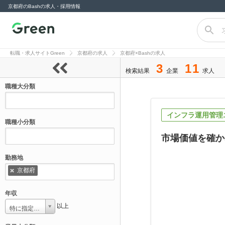
京都府のBashの求人・採用情報
転職サイト
Green（グリー
転職・求人サイトGreen
京都府の求人
京都府×Bashの求人
ン）
3
11
検索結果
企業
求人
職種大分類
インフラ運用管理
職種小分類
市場価値を確か
勤務地
京都府
年収
以上
特に指定しない