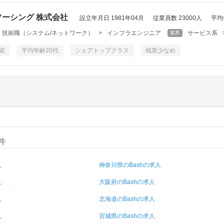
ーシング 株式会社
設立年月日 1981年04月
従業員数 23000人
平均
・技術職（システム/ネットワーク）
>
インフラエンジニア
サービス系
業界
迎
平均年齢20代
シェアトップクラス
残業少なめ
件
人
神奈川県のBashの求人
人
大阪府のBashの求人
人
北海道のBashの求人
人
宮城県のBashの求人