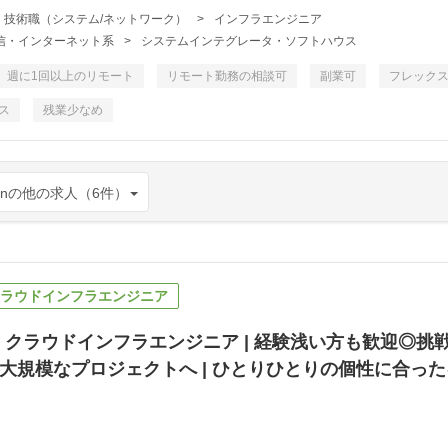
・技術職（システム/ネットワーク）
>
インフラエンジニア
・通信・インターネット系
>
システムインテグレータ・ソフトハウス
週に1回以上のリモート
リモート勤務の相談可
副業可
フレック
ス
残業少なめ
enの他の求人（6件）
e】クラウドインフラエンジニア
re】クラウドインフラエンジニア | 経験浅い方も歓迎◎
大規模なプロジェクトへ | ひとりひとりの個性に合っ