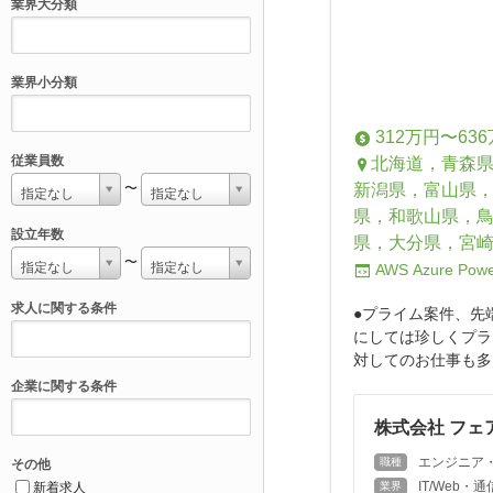
業界大分類
業界小分類
312万円〜63
従業員数
北海道，青森
新潟県，富山県
〜
指定なし
指定なし
県，和歌山県，
設立年数
県，大分県，宮
〜
指定なし
指定なし
AWS
Azure
Powe
求人に関する条件
●プライム案件、先
にしては珍しくプラ
対してのお仕事も多く
企業に関する条件
株式会社 フェ
エンジニア
職種
その他
IT/Web
新着求人
業界