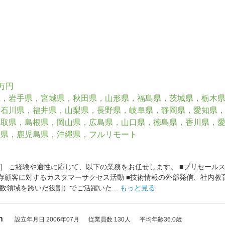
0万円
県，岩手県，宮城県，秋田県，山形県，福島県，茨城県，栃木
，石川県，福井県，山梨県，長野県，岐阜県，静岡県，愛知県
鳥取県，島根県，岡山県，広島県，山口県，徳島県，香川県，
崎県，鹿児島県，沖縄県，フルリモート
］ ご経験や適性に応じて、以下の業務をお任せします。 ■プリセール
■既存顧客に対するカスタマーサクセス活動 ■技術情報の外部発信、社内教
数領域を跨いだ役割）でご活躍いた...
もっと見る
n
設立年月日 2006年07月
従業員数 130人
平均年齢36.0歳