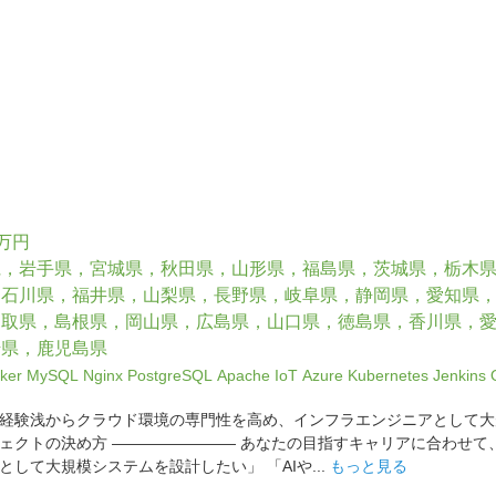
0万円
県，岩手県，宮城県，秋田県，山形県，福島県，茨城県，栃木
，石川県，福井県，山梨県，長野県，岐阜県，静岡県，愛知県
鳥取県，島根県，岡山県，広島県，山口県，徳島県，香川県，
崎県，鹿児島県
ker
MySQL
Nginx
PostgreSQL
Apache
IoT
Azure
Kubernetes
Jenkins
経験浅からクラウド環境の専門性を高め、インフラエンジニアとして大
ェクトの決め方 ―――――――― あなたの目指すキャリアに合わせて
して大規模システムを設計したい」 「AIや...
もっと見る