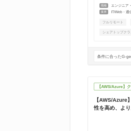
エンジニア
職種
IT/Web
業界
フルリモート
シェアトップクラ
条件に合ったG-g
【AWS/Azur
【AWS/Azu
性を高め、より