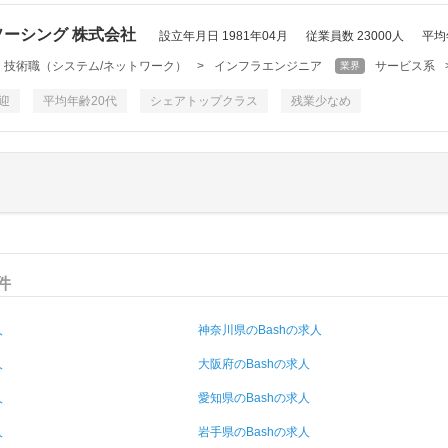
ーシング 株式会社
設立年月日 1981年04月
従業員数 23000人
平均
・技術職（システム/ネットワーク）
>
インフラエンジニア
サービス系
業界
迎
平均年齢20代
シェアトップクラス
残業少なめ
件
人
神奈川県のBashの求人
人
大阪府のBashの求人
人
愛知県のBashの求人
人
岩手県のBashの求人