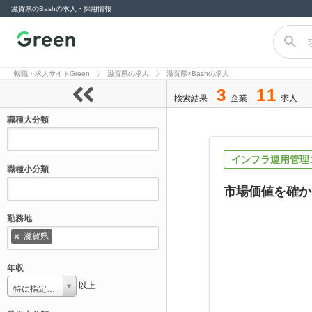
滋賀県のBashの求人・採用情報
転職サイト
Green（グリー
転職・求人サイトGreen
滋賀県の求人
滋賀県×Bashの求人
ン）
3
11
検索結果
企業
求人
職種大分類
インフラ運用管理
職種小分類
市場価値を確か
勤務地
滋賀県
年収
以上
特に指定しない