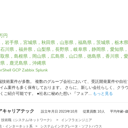
6万円
県，岩手県，宮城県，秋田県，山形県，福島県，茨城県，栃木
，石川県，福井県，山梨県，長野県，岐阜県，静岡県，愛知県
鳥取県，島根県，岡山県，広島県，山口県，徳島県，香川県，
崎県，鹿児島県，沖縄県
rShell
GCP
Zabbix
Splunk
端技術案件が多数。 複数のグループ会社において、受託開発案件や自社
イム案件も多く保有しております。 さらに、新しい会社らしく、クラウ
ご紹介可能です。 ●社名に秘めた想い 『フェア...
もっと見る
アキャリアテック
設立年月日 2023年10月
従業員数 10人
平均年齢-
・技術職（システム/ネットワーク）
>
インフラエンジニア
・通信・インターネット系
>
システムインテグレータ・ソフトハウス