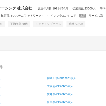
ーシング 株式会社
設立年月日 1981年04月
従業員数 23000人
平均
・技術職（システム/ネットワーク）
>
インフラエンジニア
サービス系
業界
迎
平均年齢20代
シェアトップクラス
残業少なめ
件
人
神奈川県のBashの求人
人
大阪府のBashの求人
人
愛知県のBashの求人
人
岩手県のBashの求人