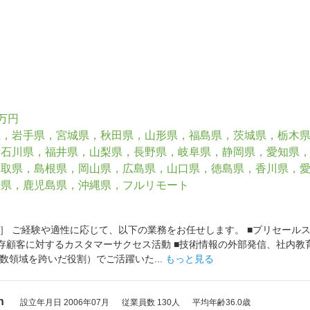
0万円
県，岩手県，宮城県，秋田県，山形県，福島県，茨城県，栃木
，石川県，福井県，山梨県，長野県，岐阜県，静岡県，愛知県
鳥取県，島根県，岡山県，広島県，山口県，徳島県，香川県，
崎県，鹿児島県，沖縄県，フルリモート
］ ご経験や適性に応じて、以下の業務をお任せします。 ■プリセール
■既存顧客に対するカスタマーサクセス活動 ■技術情報の外部発信、社内教
数領域を跨いだ役割）でご活躍いた...
もっと見る
n
設立年月日 2006年07月
従業員数 130人
平均年齢36.0歳