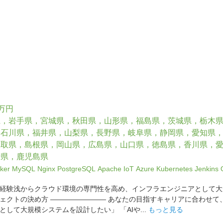
0万円
県，岩手県，宮城県，秋田県，山形県，福島県，茨城県，栃木
，石川県，福井県，山梨県，長野県，岐阜県，静岡県，愛知県
鳥取県，島根県，岡山県，広島県，山口県，徳島県，香川県，
崎県，鹿児島県
ker
MySQL
Nginx
PostgreSQL
Apache
IoT
Azure
Kubernetes
Jenkins
経験浅からクラウド環境の専門性を高め、インフラエンジニアとして大
ェクトの決め方 ―――――――― あなたの目指すキャリアに合わせて
して大規模システムを設計したい」 「AIや...
もっと見る