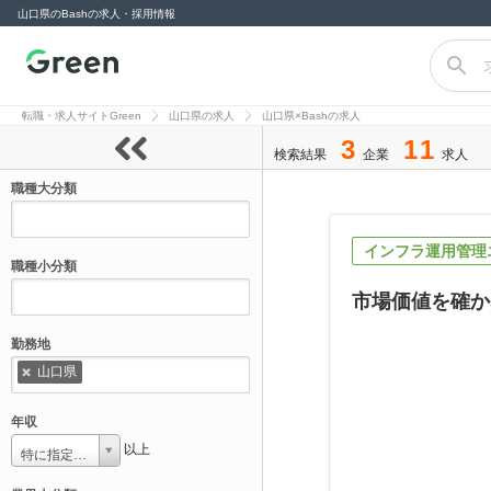
山口県のBashの求人・採用情報
転職サイト
Green（グリー
転職・求人サイトGreen
山口県の求人
山口県×Bashの求人
ン）
3
11
検索結果
企業
求人
職種大分類
インフラ運用管理
職種小分類
市場価値を確か
勤務地
山口県
年収
以上
特に指定しない