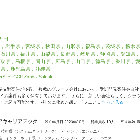
6万円
県，岩手県，宮城県，秋田県，山形県，福島県，茨城県，栃木
，石川県，福井県，山梨県，長野県，岐阜県，静岡県，愛知県
鳥取県，島根県，岡山県，広島県，山口県，徳島県，香川県，
崎県，鹿児島県，沖縄県
rShell
GCP
Zabbix
Splunk
端技術案件が多数。 複数のグループ会社において、受託開発案件や自社
イム案件も多く保有しております。 さらに、新しい会社らしく、クラウ
ご紹介可能です。 ●社名に秘めた想い 『フェア...
もっと見る
アキャリアテック
設立年月日 2023年10月
従業員数 10人
平均年齢-
・技術職（システム/ネットワーク）
>
インフラエンジニア
・通信・インターネット系
>
システムインテグレータ・ソフトハウス