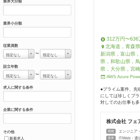
業界大分類
業界小分類
312万円〜63
従業員数
北海道，青森
新潟県，富山県
〜
指定なし
指定なし
県，和歌山県，
設立年数
県，大分県，宮
〜
指定なし
指定なし
AWS
Azure
Powe
求人に関する条件
●プライム案件、先
にしては珍しくプラ
対してのお仕事も多く
企業に関する条件
株式会社 フェ
エンジニア
職種
その他
IT/Web
新着求人
業界