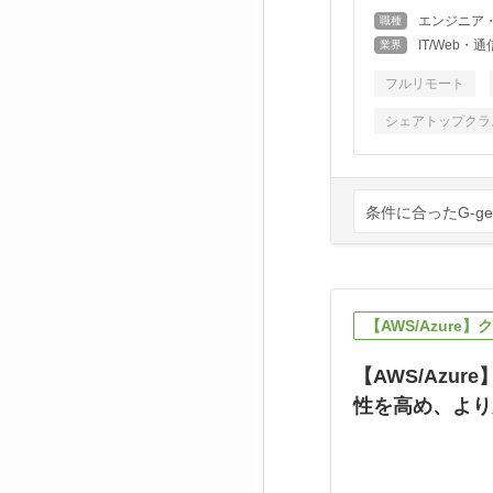
エンジニア
職種
IT/Web
業界
フルリモート
シェアトップクラ
条件に合ったG-g
【AWS/Azur
【AWS/Azu
性を高め、より