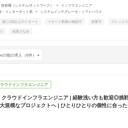
・技術職（システム/ネットワーク）
>
インフラエンジニア
・通信・インターネット系
>
システムインテグレータ・ソフトハウス
週に1回以上のリモート
リモート勤務の相談可
副業可
フレック
ス
残業少なめ
enの他の求人（6件）
e】クラウドインフラエンジニア
re】クラウドインフラエンジニア | 経験浅い方も歓迎◎
大規模なプロジェクトへ | ひとりひとりの個性に合っ