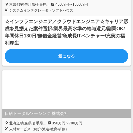
東京都/神奈川県/千葉県...
450万円〜1500万円
システムインテグレータ・ソフトハウス
☆インフラエンジニア／クラウドエンジニア☆キャリア形
成を見据えた案件選択/業界最高水準の給与還元/副業OK/
年間休日130日/無借金経営/急成長ITベンチャー/充実の福
利厚生
気になる
日研トータルソーシング 株式会社
北海道/青森県/岩手県...
350万円〜700万円
人材サービス（紹介/派遣/教育/研修）