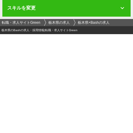
スキルを変更
転職・求人サイトGreen
栃木県の求人
栃木県×Bashの求人
栃木県のBashの求人・採用情報|転職・求人サイトGreen
ログイン
メールアドレス
必須
パスワード（半角英数字記号8文字以上）
必須
運営会社
-
プライバシーポリシー
-
セキュリティポリシー
利用者情報の外部送信
-
利用規約