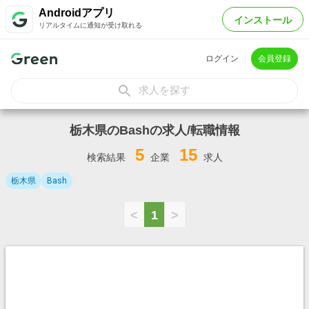
Androidアプリ
インストール
リアルタイムに通知が受け取れる
ログイン
会員登録
求人を探す
栃木県のBashの求人/転職情報
5
15
検索結果
企業
求人
栃木県
Bash
<
1
>