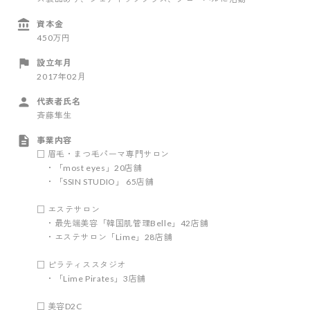
資本金
450万円
設立年月
2017年02月
代表者氏名
斉藤隼生
事業内容
□ 眉毛・まつ毛パーマ専門サロン
・「most eyes」20店舗
・「SSIN STUDIO」 65店舗
□ エステサロン
・最先端美容「韓国肌管理Belle」42店舗
・エステサロン「Lime」28店舗
□ ピラティススタジオ
・「Lime Pirates」3店舗
□ 美容D2C