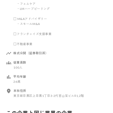
・フェムケア
・LMハーブピーリング
□ M&Aアドバイザリー
・スモールM&A
□フランチャイズ支援事業
□不動産事業
株式公開（証券取引所）
従業員数
100人
平均年齢
26歳
本社住所
東京都目黒区上目黒1丁目3-2代官山宝ビルⅡ1,2階
この企業と同じ業界の企業