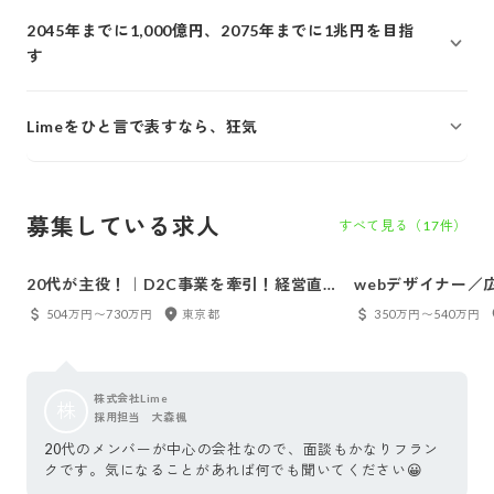
2045年までに1,000億円、2075年までに1兆円を目指
す
Limeをひと言で表すなら、狂気
募集している求人
すべて見る（
17
件）
20代が主役！｜D2C事業を牽引！経営直
webデザイナー／
下で事業成長を担う戦略マーケター
504万円〜730万円
東京都
350万円〜540万円
株式会社Lime
株
採用担当 大森楓
20代のメンバーが中心の会社なので、面談もかなりフラン
クです。気になることがあれば何でも聞いてください😀