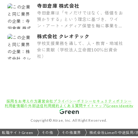
価値を追求します。
寺田倉庫 株式会社
寺田倉庫は「モノだけではなく、価値をお
預かりする」という理念に基づき、ワイ
ン・アート・メディア保管を軸に事業を展
開しています。
株式会社 クレオテック
学校支援業務を通して、人・教育・地域社
会に貢献（学校法人立命館100％出資会
社）
採用をお考えの方
運営会社
プライバシーポリシー
セキュリティポリシー
利用者情報の外部送信
利用規約
よくある質問
サイトマップ
Green Identity
Copyright© Atrae, Inc. All Right Reserved.
転職サイトGreen
その他
その他業界
株式会社Limeの中途採用/