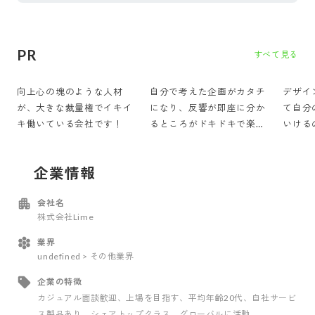
PR
すべて見る
向上心の塊のような人材
自分で考えた企画がカタチ
デザイ
が、大きな裁量権でイキイ
になり、反響が即座に分か
て自分
キ働いている会社です！
るところがドキドキで楽し
いける
いです！
企業情報
会社名
株式会社Lime
業界
undefined > その他業界
企業の特徴
カジュアル面談歓迎
、上場を目指す
、平均年齢20代
、自社サービ
ス製品あり
、シェアトップクラス
、グローバルに活動