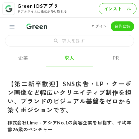
Green iOSアプリ
インストール
リアルタイムに通知が受け取れる
ログイン
会員登録
求人を探す
企業
求人
PR
【第二新卒歓迎】SNS広告・LP・クーポ
ン画像など幅広いクリエイティブ制作を担
い、ブランドのビジュアル基盤をゼロから
築くポジションです。
株式会社Lime
-
アジアNo.1の美容企業を目指す、平均年
齢26歳のベンチャー