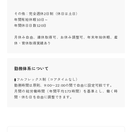
その他：完全週休2日制（休日は土日）

年間有給休暇10日～

年間休日日数120日

月休み自由、連休取得可、お休み調整可、年末年始休暇、産
休・育休取得実績あり
勤務体系について
▮フルフレックス制（コアタイムなし）

勤務時間は原則、9:00〜22:00の間で自由に設定可能です。

月間の総労働時間（年間平均173時間）を基準とし、働く時
間・休む日を自由に調整できます。