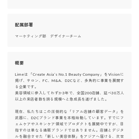
配属部署
マーケティング部　デザイナーチーム
概要
Limeは「Create Asia’s No.1 Beauty Company」をVisionに
掲げ、サロン、FC、M&A、D2Cなど、多角的に事業を展開す
る企業です。

美容領域に参入してわずか3年で、全国200店舗、延べ30万人
以上の来店者数を誇る規模へと急成長を遂げました。

現在、私たちはこの圧倒的な「リアル店舗の顧客データ」を
武器に、D2Cブランド事業を本格始動しています。すでにフ
ェムケアやスキンケア領域でプロダクトを展開中ですが、目
指すのは単なる通販ブランドではありません。店舗とデジタ
ルを融合させた「新しい美容体験」をアジアへ届ける、次世