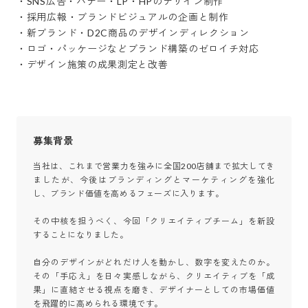
・SNS広告・バナー・LP・HPのデザイン制作

・採用広報・ブランドビジュアルの企画と制作

・新ブランド・D2C商品のデザインディレクション

・ロゴ・パッケージなどブランド構築のゼロイチ対応

・デザイン施策の成果測定と改善
募集背景
当社は、これまで営業力を強みに全国200店舗まで拡大してき
ましたが、今後はブランディングとマーケティングを強化
し、ブランド価値を高めるフェーズに入ります。

その中核を担うべく、今回「クリエイティブチーム」を新設
することになりました。

自分のデザインがどれだけ人を動かし、数字を変えたのか。
その「手応え」を日々実感しながら、クリエイティブを「成
果」に直結させる視点を磨き、デザイナーとしての市場価値
を飛躍的に高められる環境です。