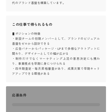
代のブランド基盤を構築しています。
この仕事で得られるもの
▋ポジションの特徴

・新設チームの初期メンバーとして、ブランドのビジュアル
基盤をゼロから設計できる

・広告バナーからパッケージ・LPまで多様なアウトプットに
関わり、デザイナーとしての幅が広がる

・制作だけでなくマーケティング上流の意思決定にも携わ
り、事業視点を早期に身につけられる

・四半期査定・毎月昇格審査があり、成果次第で早期キャリ
アアップできる環境がある
応募条件