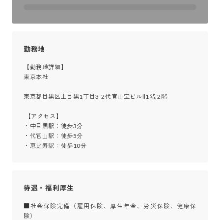
勤務地
【勤務地詳細】

東京本社

東京都目黒区上目黒1丁目3-2代官山宝ビルⅡ1階,2階

 【アクセス】

・中目黒駅：徒歩3分

・代官山駅：徒歩5分

・恵比寿駅：徒歩10分
待遇・福利厚生
■社会保険完備（雇用保険、厚生年金、労災保険、健康保
険）
