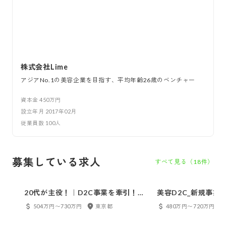
株式会社Lime
アジアNo.1の美容企業を目指す、平均年齢26歳のベンチャー
資本金
450万円
設立年月
2017年02月
従業員数
100
人
募集している求人
すべて見る（
18
件）
20代が主役！｜D2C事業を牽引！経
美容D2C_新規事業
営直下で事業成長を担う戦略マーケ
504万円〜730万円
東京都
480万円〜720万円
ター