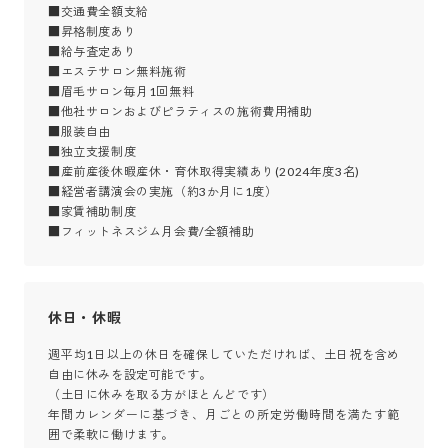
■交通費全額支給

■昇格制度あり

■給与査定あり

■エステサロン無料施術

■眉毛サロン毎月1回無料

■他社サロンおよびピラティスの施術費用補助

■服装自由

■独立支援制度

■産前産後休暇産休・育休取得実績あり(2024年度3名)

■経営者講演会の実施（約3か月に1度）

■家賃補助制度

■フィットネスジム月会費/全額補助
休日・休暇
週平均1日以上の休日を確保していただければ、土日祝を含め
自由に休みを設定可能です。

（土日に休みを取る方がほとんどです）

年間カレンダーに基づき、月ごとの所定労働時間を満たす範
囲で柔軟に働けます。
