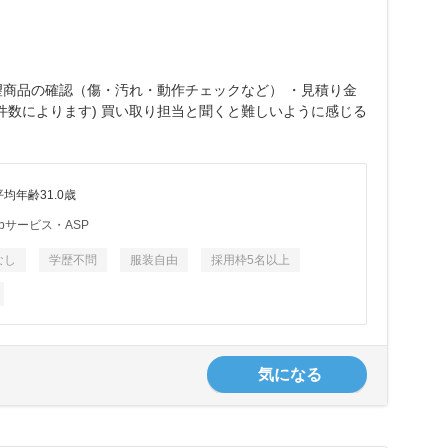
望商品の確認（傷・汚れ・動作チェックなど） ・見積り金
案件数によります) 買い取り担当と聞くと難しいように感じる
平均年齢31.0歳
bサービス・ASP
なし
学歴不問
服装自由
採用枠5名以上
気になる