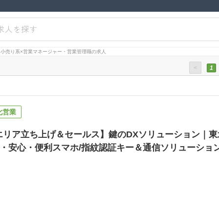
求人を探す
小売り系×営業マネージャー・営業管理職の求人
<
1
化営業
エリア立ち上げ＆セールス】鍵のDXソリューション｜
・安心・便利スマホ/指紋認証キー＆通信ソリューションを