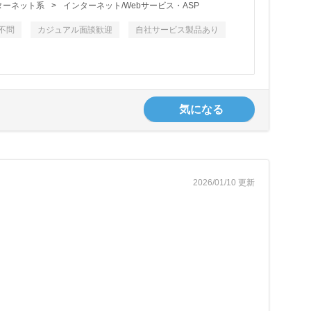
ンターネット系
>
インターネット/Webサービス・ASP
不問
カジュアル面談歓迎
自社サービス製品あり
気になる
2026/01/10 更新
！