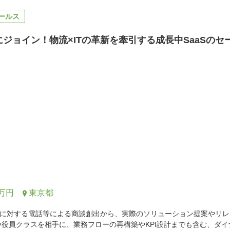
ールス
ープにジョイン！物流×ITの革新を牽引する成長中SaaS
0万円
東京都
に対する電話等による商談創出から、実際のソリューション提案やリレ
や役員クラスを相手に、業務フローの再構築やKPI設計までも含む、ダ