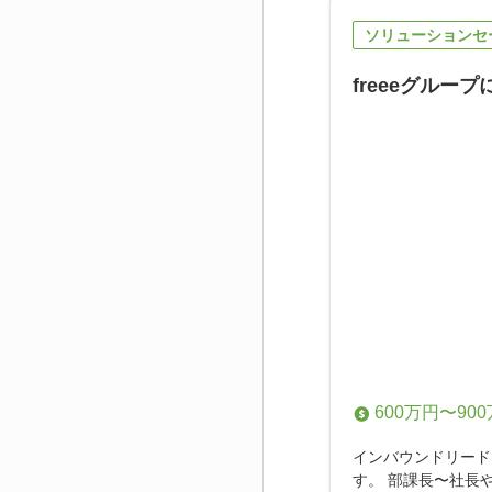
ソリューションセ
freeeグル
600万円〜90
インバウンドリード
す。 部課長〜社長