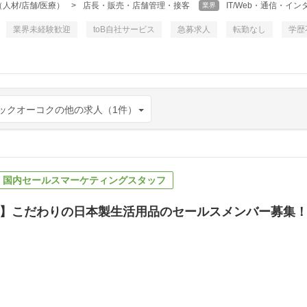
人材/店舗/医療）
>
店長・販売・店舗管理・接客
IT/Web・通信・イ
業界
業界未経験歓迎
toB自社サービス
急募求人
転勤なし
学歴
ックオーコクの他の求人（1件）
】国内セールスマーケティングスタッフ
】こだわりの日本製生活用品のセールスメンバー募集