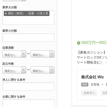
業界大分類
商社（卸売）・流通・小売り系
業界小分類
560万円〜85
従業員数
【募集ポジション】
〜
指定なし
指定なし
マートロックDXソ
リード開拓含む） ・
設立年数
〜
指定なし
指定なし
株式会社 Wiz
求人に関する条件
営業職
>
職種
急募求人
転
企業に関する条件