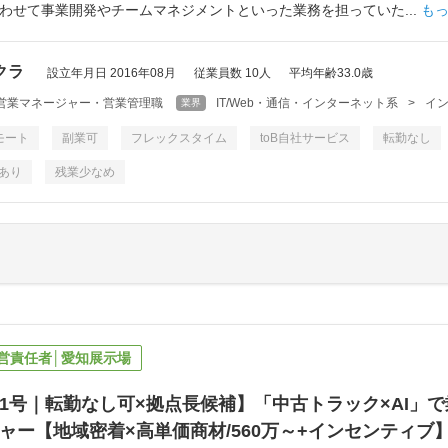
わせて事業開発やチームマネジメントといった業務を担っていた...
も
クラ
設立年月日 2016年08月
従業員数 10人
平均年齢33.0歳
営業マネージャー・営業管理職
IT/Web・通信・インターネット系
>
イン
業界
モート
副業可
フレックスタイム
toB自社サービス
転勤なし
あり
残業少なめ
営責任者│愛知展示場
1号｜転勤なし可×拠点長候補】「中古トラック×AI」
ャー【地域密着×高単価商材/560万～+インセンティブ