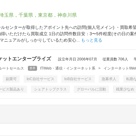
埼玉県，千葉県，東京都，神奈川県
ールセンターが取得したアポイント先への訪問(個人宅メイン) ・買取希
納得いただけたら買取成立 1日の訪問件数目安：3〜5件程度(その日の
マニュアルがしっかりしているため安心...
もっと見る
ケットエンタープライズ
設立年月日 2006年07月
従業員数 706人
ルートセールス
IT/Web・通信・インターネット系
>
インターネット/We
業界
副業可
toC自社サービス
toB自社サービス
急募求人
転勤
ービス製品あり
シェアトップクラス
グローバルに活動
残業少なめ