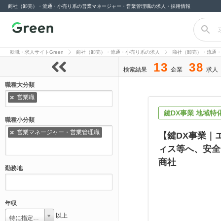
商社（卸売）・流通・小売り系の営業マネージャー・営業管理職の求人・採用情報
転職サイト
Green（グリー
転職・求人サイトGreen
商社（卸売）・流通・小売り系の求人
商社（卸売）・流通・
ン）
13
38
検索結果
企業
求人
職種大分類
営業職
鍵DX事業 地域特
職種小分類
営業マネージャー・営業管理職
【鍵DX事業｜
ィス等へ、安全
商社
勤務地
年収
以上
特に指定しない