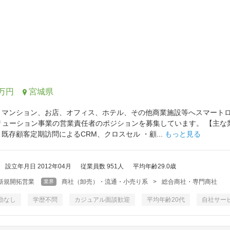
0万円
宮城県
 マンション、お店、オフィス、ホテル、その他商業施設等へスマート
リューション事業の営業責任者のポジションを募集しています。 【主な
既存顧客定期訪問によるCRM、クロスセル ・顧...
もっと見る
設立年月日 2012年04月
従業員数 951人
平均年齢29.0歳
新規開拓営業
商社（卸売）・流通・小売り系
>
総合商社・専門商社
業界
勤なし
学歴不問
カジュアル面談歓迎
平均年齢20代
自社サー