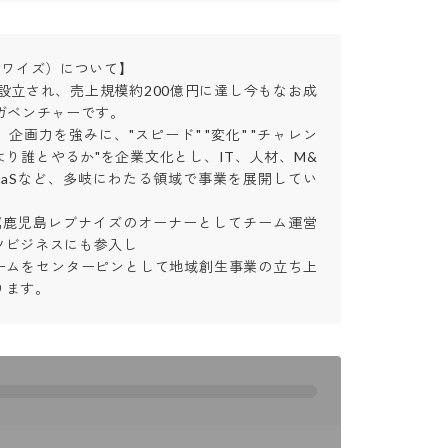
ワイズ）について】

に設立され、売上規模約200億円に達し今もなお成
ガベンチャーです。

企画力を強みに、"スピード" "変化" "チャレン
かより誰とやるか"を企業文化とし、IT、人材、M&
aaSなど、多岐にわたる領域で事業を展開してい
属鹿児島レブナイズのオーナーとしてチーム運営
ビジネスにも参入し

ームをセンターピンとして地域創生事業の立ち上
ります。