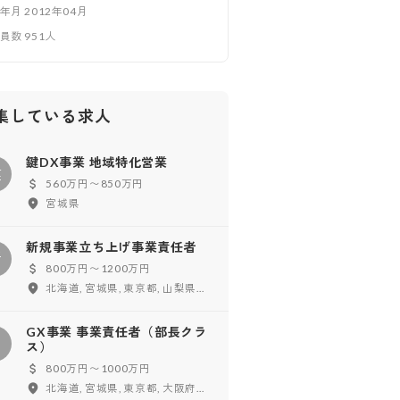
立年月
2012年04月
業員数
951
人
集している求人
鍵DX事業 地域特化営業
鍵
560万円〜850万円
宮城県
新規事業立ち上げ事業責任者
新
800万円〜1200万円
北海道, 宮城県, 東京都, 山梨県, 愛知県, 大阪府, 徳島県, 福岡県, 鹿児島県, 沖縄県
GX事業 事業責任者（部長クラ
G
ス）
800万円〜1000万円
北海道, 宮城県, 東京都, 大阪府, 徳島県, 福岡県, 沖縄県