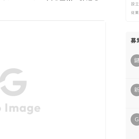
設
従
募