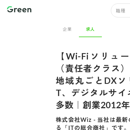
職種
企業
求人
【Wi-Fiソリュ
（責任者クラス） 
地域丸ごとDXソ
T、デジタルサイ
多数｜創業2012年
株式会社Wiz
-
当社は最新
る「ITの総合商社」です