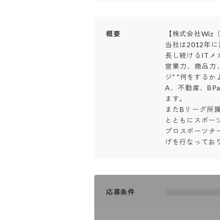
概要
【株式会社Wiz（
当社は2012年
長し続けるITメ
営業力、商品力、
ジ" "何をする
A、不動産、BP
ます。

またBリーグ所
とともにスポーツ
プロスポーツチ
げを行なってお
応募条件