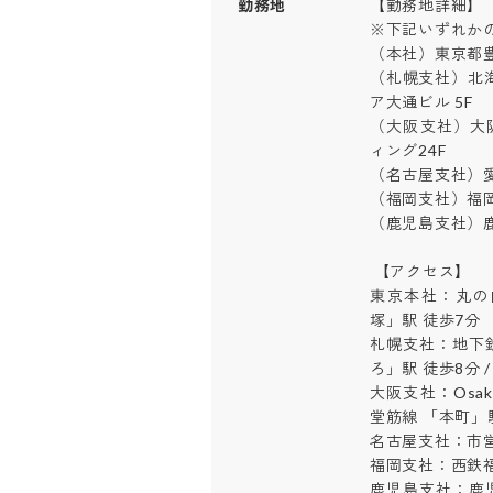
勤務地
【勤務地詳細】

※下記いずれかの
（本社）東京都豊島区
（札幌支社）北海
ア大通ビル 5F

（大阪支社）大阪
ィング24F

（名古屋支社）愛知
（福岡支社）福岡県
（鹿児島支社）鹿児
 【アクセス】

東京本社：丸の内
塚」駅 徒歩7分

札幌支社：地下鉄
ろ」駅 徒歩8分 
大阪支社：Osak
堂筋線 「本町」駅 
名古屋支社：市営
福岡支社：西鉄福
鹿児島支社：鹿児