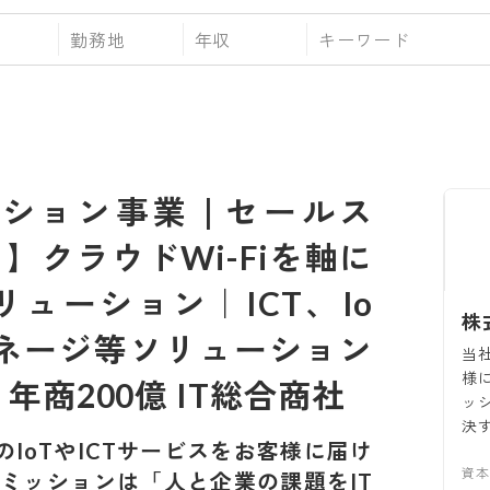
勤務地
年収
ーション事業 | セールス
】クラウドWi-Fiを軸に
リューション｜ICT、Io
株
ネージ等ソリューション
当
様
 年商200億 IT総合商社
ッ
決
のIoTやICTサービスをお客様に届け
資
。ミッションは「人と企業の課題をIT