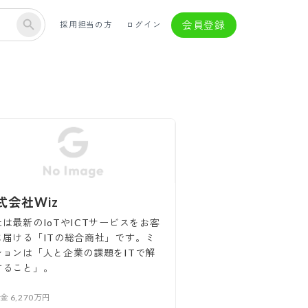
会員登録
採用担当の方
ログイン
式会社Wiz
社は最新のIoTやICTサービスをお客
に届ける「ITの総合商社」です。ミ
ションは「人と企業の課題をITで解
すること」。
本金
6,270万円