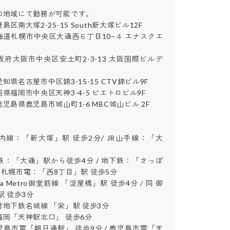
地域にて勤務が可能です。

南大塚2-25-15 South新大塚ビル12F

道札幌市中央区大通西６丁目10−４ エナスクエ
府大阪市中央区安土町2-3-13 大阪国際ビルデ
県名古屋市中区錦3-15-15 CTV錦ビル9F

福岡市中央区天神3-4-5 ピエトロビル9F

島県鹿児島市城山町1-6 MBC城山ビル 2F

線：「新大塚」駅 徒歩2分/ JR山手線：「大
：「大通」駅から徒歩4分 / 地下鉄：「さっぽ
/ 札幌市電：「西8丁目」駅 徒歩5分

a Metro御堂筋線 「淀屋橋」駅 徒歩4分 / 同 御
徒歩3分

地下鉄名城線 「栄」駅 徒歩3分

岡「天神駅北口」 徒歩6分

島市電「朝日通駅」 徒歩9分 / 鹿児島市電「天