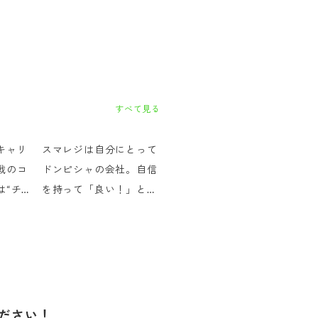
すべて見る
キャリ
スマレジは自分にとって
戦のコ
ドンピシャの会社。自信
は“チ
を持って「良い！」と思
り越え
えるサービスを提案でき
る魅力
ださい！