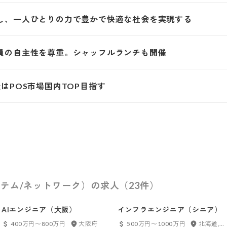
し、一人ひとりの力で豊かで快適な社会を実現する
員の自主性を尊重。シャッフルランチも開催
はPOS市場国内TOP目指す
テム/ネットワーク）の求人（23件）
AIエンジニア（⼤阪）
インフラエンジニア（シニア）
400万円〜800万円
大阪府
500万円〜1000万円
北海道, 東京都, 大阪府, 福岡県