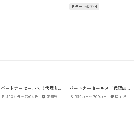
リモート勤務可
パートナーセールス（代理店営
パートナーセールス（代理店営
業）（名古屋）
業）（福岡）
550万円〜700万円
愛知県
550万円〜700万円
福岡県