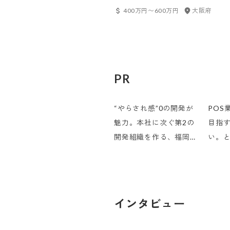
400万円〜600万円
大阪府
PR
“やらされ感”0の開発が
POS
魅力。本社に次ぐ第2の
目指
開発組織を作る、福岡オ
い。と
フィス1人目エンジニア
ロダ
るた
インタビュー