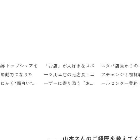
業界トップシェアを
「お店」が大好きなスポ
スタバ店員からの
す原動力になりた
ーツ用品店の元店長！ユ
アチェンジ！初挑
にかく“面白い”プ
ーザーに寄り添う「お店
ールセンター業務
クトをお客様に届け
の売上が上がるレジ」を
ームプレー”で乗
めに
目指す
る
──
山本さんのご経歴を教えてく