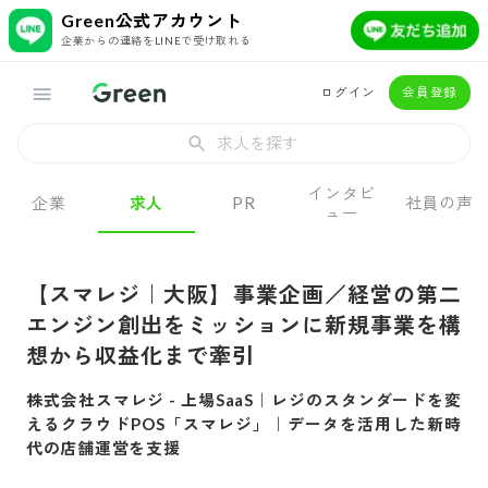
Green公式アカウント
企業からの連絡をLINEで受け取れる
ログイン
会員登録
求人を探す
インタビ
企業
求人
PR
社員の声
ュー
【スマレジ｜大阪】事業企画／経営の第二
エンジン創出をミッションに新規事業を構
想から収益化まで牽引
株式会社スマレジ
-
上場SaaS｜レジのスタンダードを変
えるクラウドPOS「スマレジ」｜データを活用した新時
代の店舗運営を支援