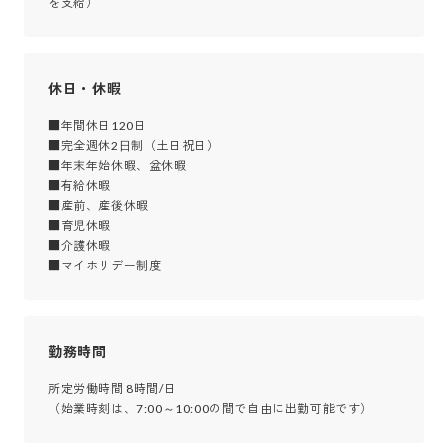
を支給）
休日・休暇
■年間休日120日

■完全週休2⽇制（土日祝日）

■年末年始休暇、盆休暇

■有給休暇

■産前、産後休暇

■育児休暇

■介護休暇

■マイホリデー制度
勤務時間
所定労働時間 8時間/日

（始業時刻は、7:00～10:00の間で自由に出勤可能です）