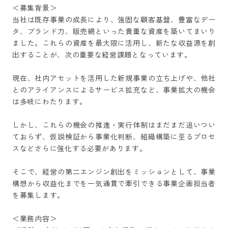
＜募集背景＞

当社は既存事業の成長により、強固な顧客基盤、豊富なデー
タ、ブランド力、販売網といった貴重な資産を築いてまいり
ました。これらの資産を最大限に活用し、新たな収益源を創
出することが、次の重要な経営課題となっています。

現在、社内アセットを活用した新規事業の立ち上げや、他社
とのアライアンスによるサービス拡充など、事業拡大の機会
は多岐にわたります。

しかし、これらの機会の推進・実行体制はまだまだ追いつい
ておらず、仮説検証から事業化判断、組織構築に至るプロセ
スなどさらに強化する必要があります。

そこで、経営の第二エンジン創出をミッションとして、事業
構想から収益化までを一気通貫で牽引できる事業企画担当者
を募集します。

＜業務内容＞
