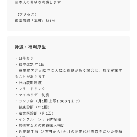
※本人の希望を考慮します

 【アクセス】

御堂筋線「本町」駅1分
待遇・福利厚生
・研修あり

・給与改定 年1回

　※業務内容と給与に大幅な乖離がある場合は、都度実施す
ることがあります

・社内表彰制度

・フリードリンク

・マイホリデー制度

・ランチ会（月1回 上限1,000円まで）

・健康診断（年1回）

・産業医診断（月1回）

・インフルエンザ予防接種

・技術書などの書籍購入補助

・近距離手当（3万円から1か月の定期代相当額を除いた差額