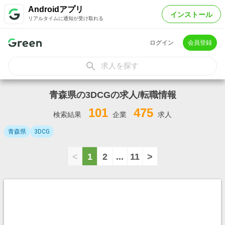
Androidアプリ
インストール
リアルタイムに通知が受け取れる
ログイン
会員登録
求人を探す
青森県の3DCGの求人/転職情報
101
475
検索結果
企業
求人
青森県
3DCG
<
1
2
...
11
>