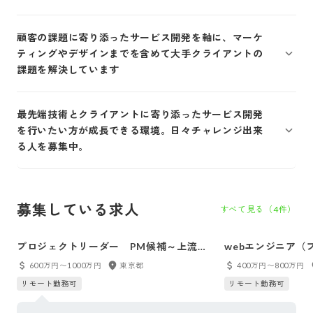
顧客の課題に寄り添ったサービス開発を軸に、マーケ
ティングやデザインまでを含めて大手クライアントの
課題を解決しています
最先端技術とクライアントに寄り添ったサービス開発
を行いたい方が成長できる環境。日々チャレンジ出来
る人を募集中。
募集している求人
すべて見る（
4
件）
プロジェクトリーダー PM候補～上流工
webエンジニア（
程から一気通貫のプライム案件プロジェク
エンド）※転勤/
600万円〜1000万円
東京都
400万円〜800万円
トに参画～プロジェクトリーダーからステ
発
リモート勤務可
リモート勤務可
ップアップ