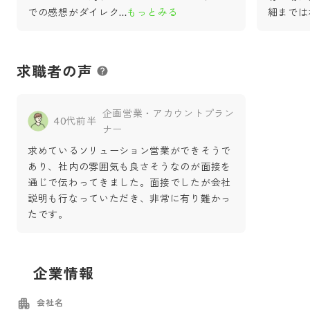
での感想がダイレク
...
もっとみる
細までは
求職者の声
企画営業・アカウントプラン
40代前半
ナー
求めているソリューション営業ができそうで
あり、社内の雰囲気も良さそうなのが面接を
通じで伝わってきました。面接でしたが会社
説明も行なっていただき、非常に有り難かっ
たです。
企業情報
会社名