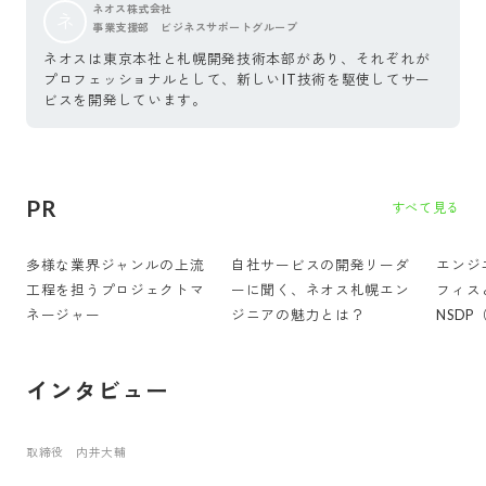
ネオス株式会社
ネ
事業支援部 ビジネスサポートグループ
ネオスは東京本社と札幌開発技術本部があり、それぞれが
プロフェッショナルとして、新しいIT技術を駆使してサー
ビスを開発しています。
PR
すべて見る
多様な業界ジャンルの上流
自社サービスの開発リーダ
エンジ
工程を担うプロジェクトマ
ーに聞く、ネオス札幌エン
フィス
ネージャー
ジニアの魅力とは？
NSDP
Devel
インタビュー
取締役 内井大輔