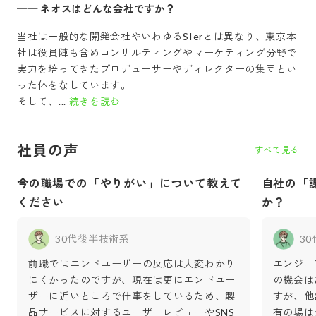
──
ネオスはどんな会社ですか？
当社は一般的な開発会社やいわゆるSIerとは異なり、東京本
社は役員陣も含めコンサルティングやマーケティング分野で
実力を培ってきたプロデューサーやディレクターの集団とい
った体をなしています。
そして、...
続きを読む
社員の声
すべて見る
今の職場での「やりがい」について教えて
自社の「
ください
か？
30代後半
技術系
3
前職ではエンドユーザーの反応は大変わかり
エンジニア
にくかったのですが、現在は更にエンドユー
の機会は
ザーに近いところで仕事をしているため、製
すが、他
品サービスに対するユーザーレビューやSNS
有の場は