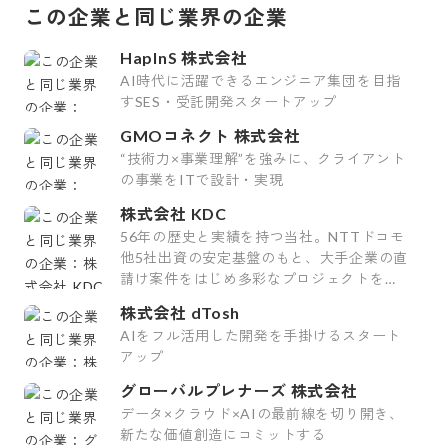
この企業と同じ業界の企業
HapInS 株式会社
AI時代に活躍できるエンジニア集団を目指
すSES・受託開発スタートアップ
GMOコネクト 株式会社
“技術力×事業理解”を強みに、クライアント
の事業をITで設計・実現
株式会社 KDC
56年の歴史と実績を持つ当社。NTTドコモ
他5社出資の安定基盤のもと、大手企業の直
請け案件をはじめ多彩なプロジェクトを手
掛けています。
株式会社 dTosh
AIをフル活用した開発を手掛けるスタート
アップ
グローバルプレナーズ 株式会社
データ×クラウド×AIの最前線を切り開き、
新たな価値創造にコミットする