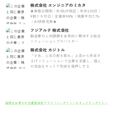
株式会社 エンジニアのミカタ
★単価公開制｜年収UP保証｜年休130日｜
9割リモ可◎｜定着率98%｜残業平均7.7h
｜AI研修充実★
フジアルテ 株式会社
製造業の人材課題を多角的に解決する総合
ソリューションプロバイダー
株式会社 カジトル
「さあ、人生の舵を取れ」上流から伴走す
るITソリューションで企業を支援し、個人
の自由なキャリア形成を後押しする
採用をお考えの方
運営会社
プライバシーポリシー
セキュリティポリシー
利用者情報の外部送信
利用規約
よくある質問
サイトマップ
Green Identity