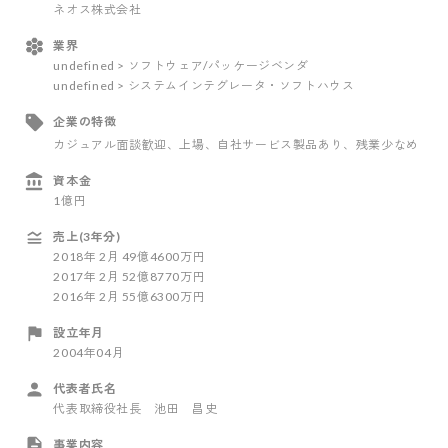
ネオス株式会社
業界
undefined > ソフトウェア/パッケージベンダ
undefined > システムインテグレータ・ソフトハウス
企業の特徴
カジュアル面談歓迎
、上場
、自社サービス製品あり
、残業少なめ
資本金
1億円
売上(3年分)
2018
年
2
月
49億4600万円
2017
年
2
月
52億8770万円
2016
年
2
月
55億6300万円
設立年月
2004年04月
代表者氏名
代表取締役社長 池田 昌史
事業内容