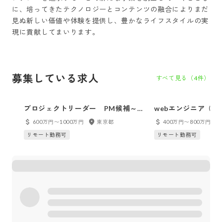
に、培ってきたテクノロジーとコンテンツの融合によりまだ
見ぬ新しい価値や体験を提供し、豊かなライフスタイルの実
現に貢献してまいります。
募集している求人
すべて見る（
4
件）
プロジェクトリーダー PM候補～上
webエンジニア（フ
流工程から一気通貫のプライム案件
ックエンド）※転勤
600万円〜1000万円
東京都
400万円〜800万円
プロジェクトに参画～プロジェクト
自社内開発
リモート勤務可
リモート勤務可
リーダーからステップアップ