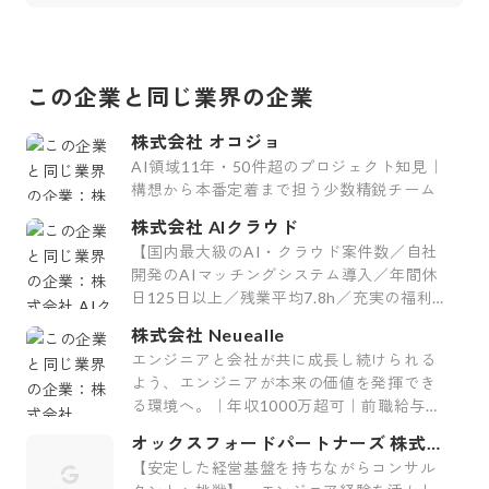
この企業と同じ業界の企業
株式会社 オコジョ
AI領域11年・50件超のプロジェクト知見｜
構想から本番定着まで担う少数精鋭チーム
株式会社 AIクラウド
【国内最大級のAI・クラウド案件数／自社
開発のAIマッチングシステム導入／年間休
日125日以上／残業平均7.8h／充実の福利
厚生29制度／平均案件紹介数61件】
株式会社 Neuealle
エンジニアと会社が共に成長し続けられる
よう、エンジニアが本来の価値を発揮でき
る環境へ。｜年収1000万超可｜前職給与保
証｜最上流案件｜裁量大
オックスフォードパートナーズ 株式会
社
【安定した経営基盤を持ちながらコンサル