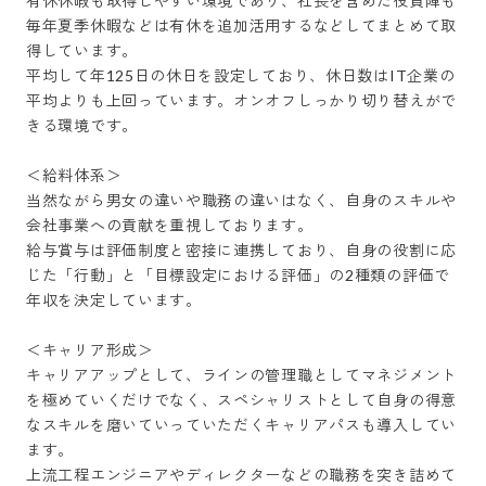
有休休暇も取得しやすい環境であり、社長を含めた役員陣も
毎年夏季休暇などは有休を追加活用するなどしてまとめて取
得しています。

平均して年125日の休日を設定しており、休日数はIT企業の
平均よりも上回っています。オンオフしっかり切り替えがで
きる環境です。

＜給料体系＞

当然ながら男女の違いや職務の違いはなく、自身のスキルや
会社事業への貢献を重視しております。

給与賞与は評価制度と密接に連携しており、自身の役割に応
じた「行動」と「目標設定における評価」の2種類の評価で
年収を決定しています。

＜キャリア形成＞

キャリアアップとして、ラインの管理職としてマネジメント
を極めていくだけでなく、スペシャリストとして自身の得意
なスキルを磨いていっていただくキャリアパスも導入してい
ます。

上流工程エンジニアやディレクターなどの職務を突き詰めて