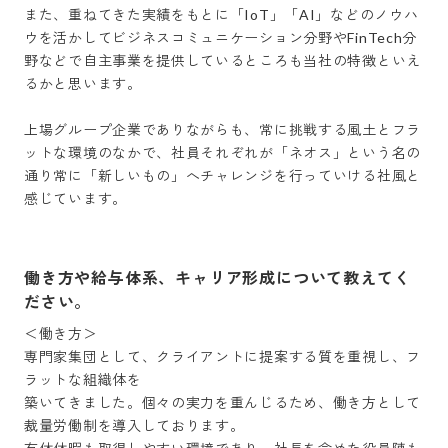
また、重ねてきた実績をもとに「IoT」「AI」などのノウハ
ウを活かしてビジネスコミュニケーション分野やFinTech分
野などで自主事業を提供しているところも当社の特徴といえ
るかと思います。

上場グループ企業でありながらも、常に挑戦する風土とフラ
ットな環境のなかで、社員それぞれが「ネオス」という名の
通り常に「新しいもの」へチャレンジを行っていける社風と
感じています。
働き方や給与体系、キャリア形成について教えてく
ださい。
＜働き方＞

専門家集団として、クライアントに提案する質を重視し、フ
ラットな組織体を

築いてきました。個々の実力を重んじるため、働き方として
裁量労働制を導入しております。
