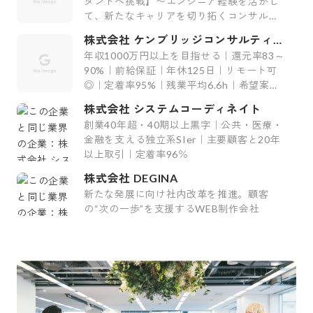
タントへ挑戦】〜エンジニア経験を活かし
て、新たなキャリアを切り拓くコンサルテ
ィング会社〜
株式会社 ケンブリッジコンサルティン
グ
年収1000万円以上を目指せる｜還元率83～
90%｜前給保証｜年休125日｜リモート可
◎｜定着率95%｜残業平均6.6h｜希望案件
率100%
株式会社 システムコーディネイト
創業40年超・40期以上黒字｜公共・医療・
金融を支える独立系SIer｜主要顧客と20年
以上取引｜定着率96％
株式会社 DEGINA
新たな発展に向け社内改革を推進。顧客
の“次の一歩”を支援するWEB制作会社