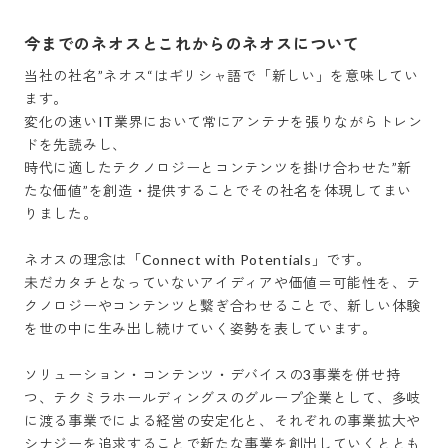
今までのネオスとこれからのネオスについて
当社の社名”ネオス“はギリシャ語で「新しい」を意味してい
ます。

変化の速いIT業界において常にアンテナを張りながらトレン
ドを先読みし、

時代に適したテクノロジーとコンテンツを掛け合わせた”新
たな価値”を創造・提供することでその社名を体現してまい
りました。

ネオスの理念は「Connect with Potentials」です。

未だカタチとなっていないアイディアや価値＝可能性を、テ
クノロジーやコンテンツと繋ぎ合わせることで、新しい体験
を世の中に生み出し続けていく姿勢を表しています。

ソリューション・コンテンツ・デバイスの3事業を併せ持
つ、テクミラホールディングスのグループ企業として、多岐
に渡る事業でによる経営の安定化と、それぞれの事業拡大や
シナジーを追求することで新たな事業を創出していくととも