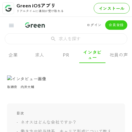
Green iOSアプリ
インストール
リアルタイムに通知が受け取れる
ログイン
会員登録
求人を探す
インタビ
企業
求人
PR
社員の声
ュー
取締役　内井大輔
目次
ネオスはどんな会社ですか？
働き方や給与体系、キャリア形成について教え