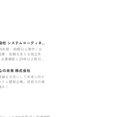
会社 システムコーディネイ
40年超・40期以上黒字｜公
医療・金融を支える独立系
r｜主要顧客と20年以上取引｜
率96％
なの未来 株式会社
意識を大切にして未来に向か
ステム開発企業。技術力の高
強み！