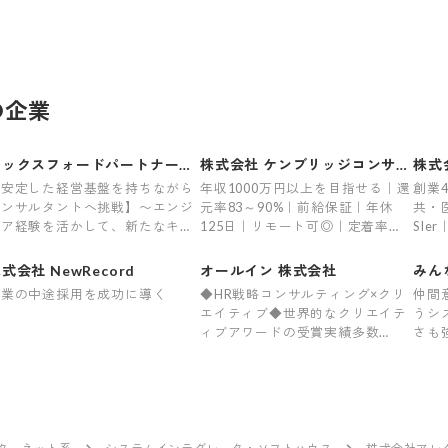
の企業
オックスフォードパートナーズ
株式会社 ケンブリッジコンサル
株式
株式会社
ティング
ト
【安定した経営基盤を持ちながら
年収1000万円以上を目指せる｜還
創業
コンサルタントへ挑戦】〜エンジ
元率83～90%｜前給保証｜年休
共・
ニア経験を活かして、新たなキャ
125日｜リモート可◎｜定着率
SIe
リアを切り拓くコンサルティング
95%｜残業平均6.6h｜希望案件率
定着
会社〜
100%
式会社 NewRecord
オールイン 株式会社
みん
企業の中途採用を成功に導く
◆HR戦略コンサルティング×クリ
仲間
エイティブ◆世界的なクリエイテ
うシ
ィブアワードの受賞実績多数
さも
◆HR×映画の新規事業も挑戦中