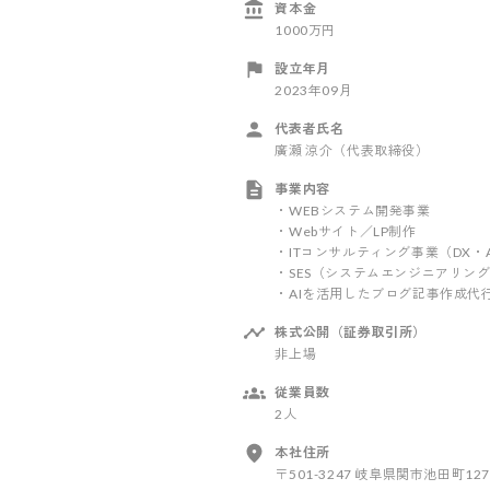
資本金
1000万円
設立年月
2023年09月
代表者氏名
廣瀬 涼介（代表取締役）
事業内容
・WEBシステム開発事業
・Webサイト／LP制作
・ITコンサルティング事業（DX・A
・SES（システムエンジニアリン
・AIを活用したブログ記事作成代
株式公開（証券取引所）
非上場
従業員数
2人
本社住所
〒501-3247 岐阜県関市池田