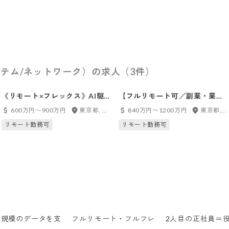
テム/ネットワーク）の求人（3件）
《リモート×フレックス》AI駆
【フルリモート可／副業・業務
動開発で、大手企業のDX支援
委託】AI駆動開発で、大手企業
600万円〜900万円
東京都, フルリモート
840万円〜1200万円
東京都, フルリモート
に挑戦する！少数精鋭チームで
のDX支援に挑戦する！少数精
リモート勤務可
リモート勤務可
代表の右腕へ｜即戦力募集！業
鋭チームで代表の右腕へ！！
務委託OK
【正社員登用あり】
億規模のデータを支
フルリモート・フルフレ
2人目の正社員＝