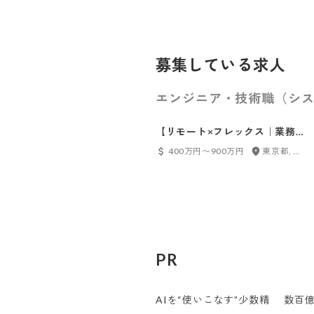
募集している求人
エンジニア・技術職（シス
【リモート×フレックス｜業務
委託OK】AI駆動開発で、大手
400万円〜900万円
東京都, フルリモート
企業のDX支援に挑戦する！少
数精鋭チームで代表の右腕へ｜
ポテンシャル歓迎
PR
AIを“使いこなす”少数精
数百