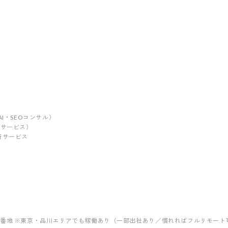
I・SEOコンサル）
グサービス）
行サービス
町127番地 ※東京・品川エリアでも稼働あり（一部出社あり／慣れればフルリモート