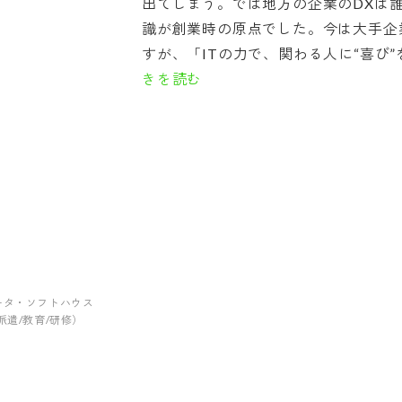
出てしまう。では地方の企業のDXは
識が創業時の原点でした。今は大手企
すが、「ITの力で、関わる人に“喜び”
きを読む
グレータ・ソフトハウス
/派遣/教育/研修）