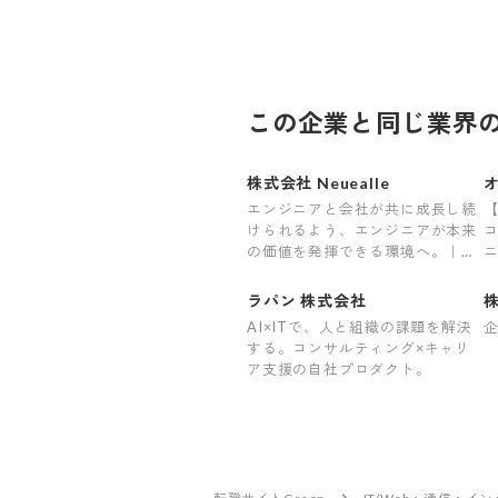
この企業と同じ業界
株式会社 Neuealle
エンジニアと会社が共に成長し続
けられるよう、エンジニアが本来
の価値を発揮できる環境へ。｜年
収1000万超可｜前職給与保証｜最
上流案件｜裁量大
ラパン 株式会社
株
AI×ITで、人と組織の課題を解決
する。コンサルティング×キャリ
ア支援の自社プロダクト。