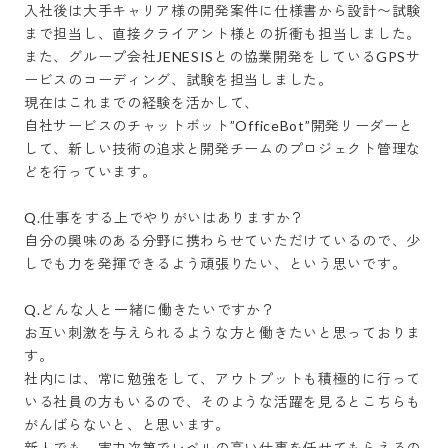
入社後は大手キャリア様の開発案件に仕様書から設計〜試験
まで担当し、直接クライアント様との折衝も担当しました。

また、グループ会社JENESISとの協業開発をしているGPSサ
ービスのコーディング、試験を担当しました。

現在はこれまでの経験を活かして、

自社サービスのチャットボット”OfficeBot”開発リーダーと
して、新しい技術の追求と開発チームのプロジェクト管理な
どを行っています。

Q.仕事をする上でやりがいはありますか？

自分の興味のある分野に携わらせていただけているので、少
しでも力を発揮できるよう頑張りたい、という思いです。 

Q.どんな人と一緒に働きたいですか？

お互い刺激を与えられるような方と働きたいと思っておりま
す。 

社内には、常に勉強をして、アウトプットも積極的に行って
いる社員の方もいるので、そのような活躍を見るとこちらも
がんばらないと、と思います。 

新人でも、実力次第でレベルの高い仕事を任せてもらえるの