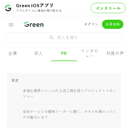
Green iOSアプリ
インストール
リアルタイムに通知が受け取れる
ログイン
会員登録
求人を探す
インタビ
企業
求人
PR
社員の声
ュー
目次
多様な業界ジャンルの上流工程を担うプロジェクトマネー
ジャー
自社サービスの開発リーダーに聞く、ネオス札幌エンジニ
アの魅力とは？