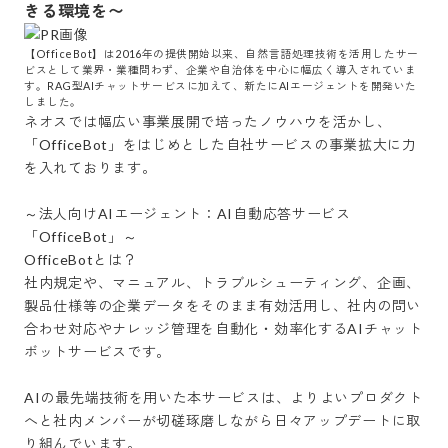
きる環境を〜
【OfficeBot】は2016年の提供開始以来、自然言語処理技術を活用したサー
ビスとして業界・業種問わず、企業や自治体を中心に幅広く導入されていま
す。RAG型AIチャットサービスに加えて、新たにAIエージェントを開発いた
しました。
ネオスでは幅広い事業展開で培ったノウハウを活かし、
「OfficeBot」をはじめとした自社サービスの事業拡大に力
を入れております。

～法人向けAIエージェント：AI自動応答サービス
「OfficeBot」～

OfficeBotとは？

社内規定や、マニュアル、トラブルシューティング、企画、
製品仕様等の企業データをそのまま有効活用し、社内の問い
合わせ対応やナレッジ管理を自動化・効率化するAIチャット
ボットサービスです。

AIの最先端技術を用いた本サービスは、よりよいプロダクト
へと社内メンバーが切磋琢磨しながら日々アップデートに取
り組んでいます。
