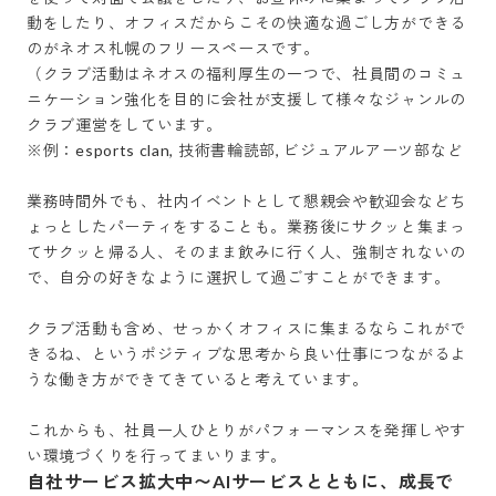
動をしたり、オフィスだからこその快適な過ごし方ができる
のがネオス札幌のフリースペースです。

（クラブ活動はネオスの福利厚生の一つで、社員間のコミュ
ニケーション強化を目的に会社が支援して様々なジャンルの
クラブ運営をしています。

※例：esports clan, 技術書輪読部, ビジュアルアーツ部など

業務時間外でも、社内イベントとして懇親会や歓迎会などち
ょっとしたパーティをすることも。業務後にサクッと集まっ
てサクッと帰る人、そのまま飲みに行く人、強制されないの
で、自分の好きなように選択して過ごすことができます。

クラブ活動も含め、せっかくオフィスに集まるならこれがで
きるね、というポジティブな思考から良い仕事につながるよ
うな働き方ができてきていると考えています。

これからも、社員一人ひとりがパフォーマンスを発揮しやす
い環境づくりを行ってまいります。
自社サービス拡大中〜AIサービスとともに、成長で