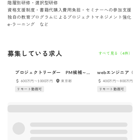
階層別研修・選択型研修

資格支援制度・書籍代購入費用負担・セミナーへの参加支援

独自の教育プログラムによるプロジェクトマネジメント強化

募集している求人
すべて見る（
4
件）
プロジェクトリーダー PM候補～上
webエンジニア（フ
流工程から一気通貫のプライム案件
ックエンド）※転勤
600万円〜1000万円
東京都
400万円〜800万円
プロジェクトに参画～プロジェクト
自社内開発
リモート勤務可
リモート勤務可
リーダーからステップアップ