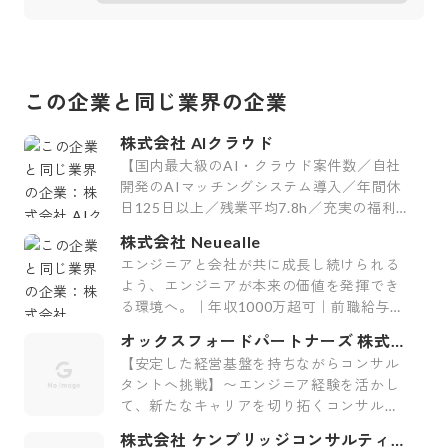
この企業と同じ業界の企業
株式会社 AIクラウド
【国内最大級のAI・クラウド案件数／自社
開発のAIマッチングシステム導入／年間休
日125日以上／残業平均7.8h／充実の福利
厚生29制度／平均案件紹介数61件】
株式会社 Neuealle
エンジニアと会社が共に成長し続けられる
よう、エンジニアが本来の価値を発揮でき
る環境へ。｜年収1000万超可｜前職給与保
証｜最上流案件｜裁量大
オックスフォードパートナーズ 株式会
社
【安定した経営基盤を持ちながらコンサル
タントへ挑戦】〜エンジニア経験を活かし
て、新たなキャリアを切り拓くコンサルテ
ィング会社〜
株式会社 ケンブリッジコンサルティン