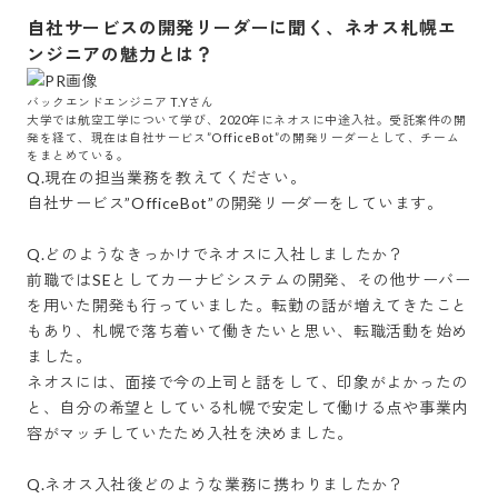
自社サービスの開発リーダーに聞く、ネオス札幌エ
ンジニアの魅力とは？
バックエンドエンジニア T.Yさん

大学では航空工学について学び、2020年にネオスに中途入社。受託案件の開
発を経て、現在は自社サービス”OfficeBot”の開発リーダーとして、チーム
をまとめている。
Q.現在の担当業務を教えてください。

自社サービス”OfficeBot”の開発リーダーをしています。

Q.どのようなきっかけでネオスに入社しましたか？

前職ではSEとしてカーナビシステムの開発、その他サーバー
を用いた開発も行っていました。転勤の話が増えてきたこと
もあり、札幌で落ち着いて働きたいと思い、転職活動を始め
ました。

ネオスには、面接で今の上司と話をして、印象がよかったの
と、自分の希望としている札幌で安定して働ける点や事業内
容がマッチしていたため入社を決めました。

Q.ネオス入社後どのような業務に携わりましたか？
