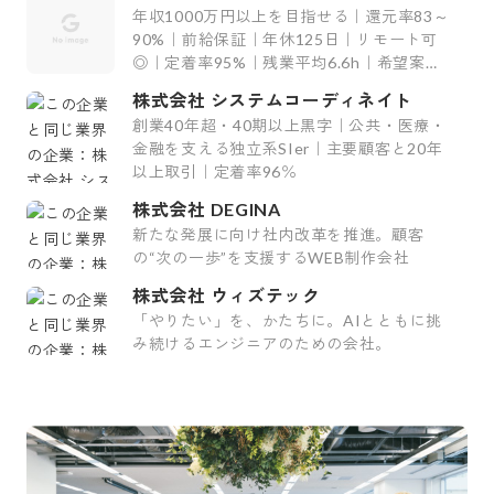
グ
年収1000万円以上を目指せる｜還元率83～
90%｜前給保証｜年休125日｜リモート可
◎｜定着率95%｜残業平均6.6h｜希望案件
率100%
株式会社 システムコーディネイト
創業40年超・40期以上黒字｜公共・医療・
金融を支える独立系SIer｜主要顧客と20年
以上取引｜定着率96％
株式会社 DEGINA
新たな発展に向け社内改革を推進。顧客
の“次の一歩”を支援するWEB制作会社
株式会社 ウィズテック
「やりたい」を、かたちに。AIとともに挑
み続けるエンジニアのための会社。