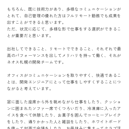
もちろん、既に技術力があり、多様なコミュニケーションが
とれて、自己管理の優れた方はフルリモート勤務でも成果を
出すことができると思います。

ただ、状況に応じて、多様な形で仕事をする選択ができるこ
とが重要だと思います。

出社してできること、リモートでできること、それぞれで最
高のパフォーマンスを出してメリハリを持って働く、それが
ネオス札幌の開発チームです。

オフィスがコミュニケーションを取りやすく、快適であるこ
とは、開発エンジニアにとって仕事をしやすくすることにつ
ながると考えています。

窓に面した座席から外を眺めながら仕事をしたり、クッショ
ンに囲まれたソファー席でくつろいだり、冷凍庫に入ったア
イスを食べて休憩したり、お菓子を囲んでコーヒーブレイク
をしたり、通りかかった人と雑談をしたり、ホワイトボード
を使って対面で会議をしたり、お昼休みに集まってクラブ活