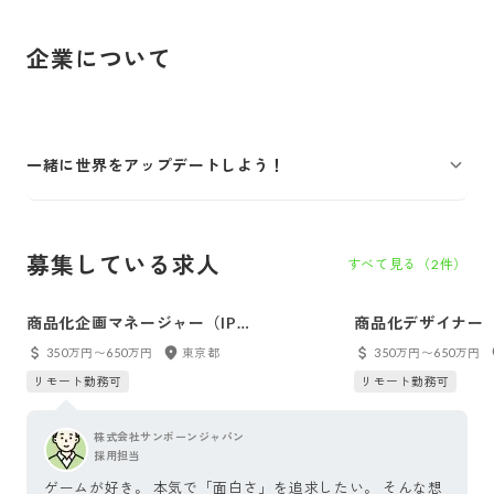
企業について
一緒に世界をアップデートしよう！
募集している求人
すべて見る（
2
件）
商品化企画マネージャー（IP
商品化デザイナー（Fi
Merchandising Planning Manager）
Merchandise De
350万円〜650万円
東京都
350万円〜650万円
リモート勤務可
リモート勤務可
株式会社サンボーンジャパン
採用担当
ゲームが好き。 本気で「面白さ」を追求したい。 そんな想