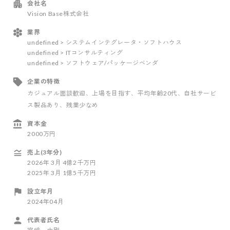
会社名
Vision Base株式会社
業界
undefined > システムインテグレータ・ソフトハウス
undefined > ITコンサルティング
undefined > ソフトウェア/パッケージベンダ
企業の特徴
カジュアル面談歓迎
、上場を目指す
、平均年齢20代
、自社サービ
ス製品あり
、残業少なめ
資本金
2000万円
売上(3年分)
2026
年
3
月
4億2千万円
2025
年
3
月
1億5千万円
設立年月
2024年04月
代表者氏名