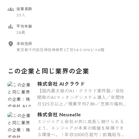
従業員数
35人
平均年齢
28歳
本社住所
東京都千代田区神田神保町1丁目54-5 JHVビル6階
この企業と同じ業界の企業
株式会社 AIクラウド
【国内最大級のAI・クラウド案件数／自社
開発のAIマッチングシステム導入／年間休
日125日以上／残業平均7.8h／充実の福利
厚生29制度／平均案件紹介数61件】
株式会社 Neuealle
エンジニアと会社が共に成長し続けられる
よう、エンジニアが本来の価値を発揮でき
る環境へ。｜年収1000万超可｜前職給与保