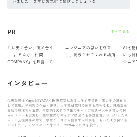
いました！まずはお気軽にお話しましょう☺️
PR
すべて見る
共に支え合い、高め合う
エンジニアの思いを尊重
AIを
――。そんな「仲間
し、挑戦させてくれる場所
にも挑
COMPANY」を目指してい
ジニア
ます
インタビュー
代表取締役 Yugo MIYAZAKI氏 東京都にある大学を卒業後、同大学の職員と
して就職。学園祭の企画・運営、大学院研究科の運営も務める他、就職活動
支援の領域でも活躍。年間約300名の学生のキャリア相談や大手企業との採
用イベントも実施し、高校生向けキャリア講演にも多数登壇。 そういったキ
ャリア支援業務の中で「学生がこれから挑戦する社会を、もっとより良いも
のにしたい」という思いが芽生え、2024年に同社を設立。