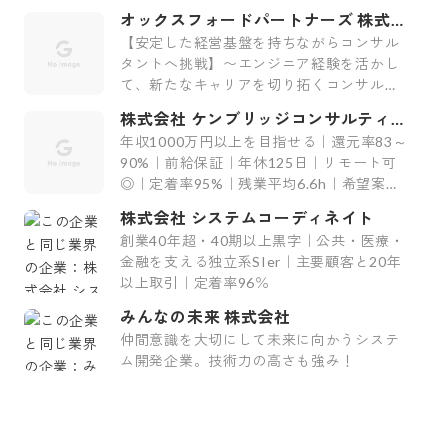
証｜最上流案件｜裁量大
オックスフォードパートナーズ 株式会
社
【安定した経営基盤を持ちながらコンサル
タントへ挑戦】〜エンジニア経験を活かし
て、新たなキャリアを切り拓くコンサルテ
ィング会社〜
株式会社 ケンブリッジコンサルティン
グ
年収1000万円以上を目指せる｜還元率83～
90%｜前給保証｜年休125日｜リモート可
◎｜定着率95%｜残業平均6.6h｜希望案件
率100%
株式会社 システムコーディネイト
創業40年超・40期以上黒字｜公共・医療・
金融を支える独立系SIer｜主要顧客と20年
以上取引｜定着率96％
みんなの未来 株式会社
仲間意識を大切にして未来に向かうシステ
ム開発企業。技術力の高さも強み！