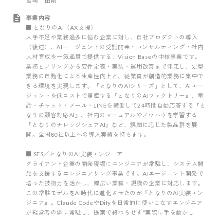
宮﨑 由剛
事業内容
■ となりのAI（AX支援）
人手不足や業務過多に悩む企業に対し、自社プロダクトの導入
（後述）、AIエージェントの受託開発・コンサルティング・社内
人材育成を一気通貫で提供する、Vision Baseの中核事業です。
業務ヒアリングから要件定義・実装・運用改善まで伴走し、定型
業務の自動化による生産性向上と、従業員が創造的業務に集中で
きる環境を実現します。「となりのAIシリーズ」として、AIエー
ジェントを低コストで量産する『となりのAIファクトリー』、電
話・チャット・メール・LINEを横断して24時間自動応答する『と
なりの顧客対応AI』、社内のマニュアルやノウハウを学習する
『となりのナレッジシェアAI』など、課題に応じた製品群を展
開。全国80社以上への導入実績を持ちます。
■ SES／となりのAI実装エンジニア
クライアント企業の開発現場にエンジニアが常駐し、システム開
発を支援するエンジニアリング事業です。AIエージェント開発で
培った技術力を活かし、幅広い業種・規模の企業に対応します。
この常駐モデルをAI時代に進化させたのが『となりのAI実装エン
ジニア』。Claude CodeやDifyを日常的に使いこなすエンジニア
が経営者の隣に常駐し、提案で終わらせず“実際に手を動かし