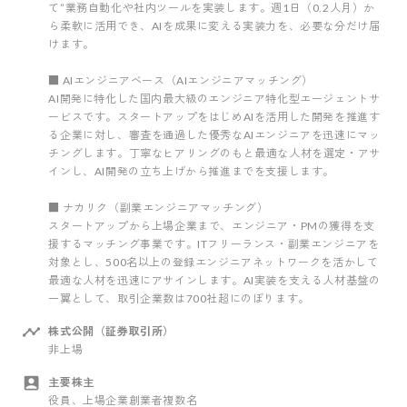
て”業務自動化や社内ツールを実装します。週1日（0.2人月）か
ら柔軟に活用でき、AIを成果に変える実装力を、必要な分だけ届
けます。
■ AIエンジニアベース（AIエンジニアマッチング）
AI開発に特化した国内最大級のエンジニア特化型エージェントサ
ービスです。スタートアップをはじめAIを活用した開発を推進す
る企業に対し、審査を通過した優秀なAIエンジニアを迅速にマッ
チングします。丁寧なヒアリングのもと最適な人材を選定・アサ
インし、AI開発の立ち上げから推進までを支援します。
■ ナカリク（副業エンジニアマッチング）
スタートアップから上場企業まで、エンジニア・PMの獲得を支
援するマッチング事業です。ITフリーランス・副業エンジニアを
対象とし、500名以上の登録エンジニアネットワークを活かして
最適な人材を迅速にアサインします。AI実装を支える人材基盤の
一翼として、取引企業数は700社超にのぼります。
株式公開（証券取引所）
非上場
主要株主
役員、上場企業創業者複数名