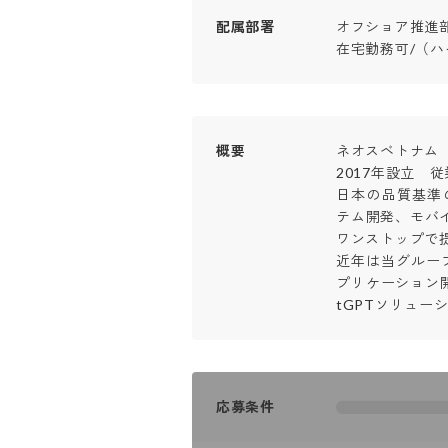
配属部署
オフショア推進部
在宅勤務可/（ハ
概要
ネオスベトナム（Neos 
2017年設立　従業
日本の品質基準
テム開発、モバ
ワンストップで提
近年は当グルー
プリケーション開
tGPTソリュー
応募条件