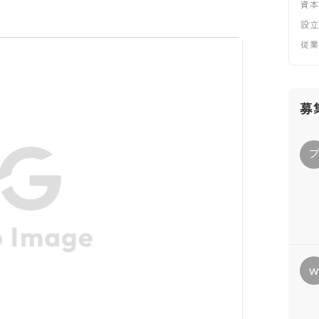
資
設
従
募