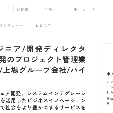
勤務地
年収
インタビュー
社員の声
ジニア/開発ディレクタ
発のプロジェクト管理業
/上場グループ会社/ハイ
ネ
ソ
ー
ェア開発、システムインテグレーシ
し
企
等を活用したビジネスイノベーション
サ
で社会をより豊かにするサービスを