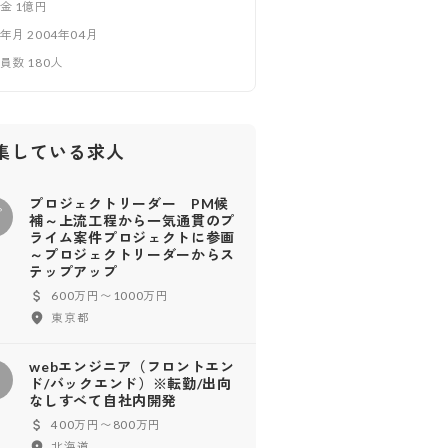
本金
1億円
立年月
2004年04月
業員数
180
人
集している求人
プロジェクトリーダー PM候
プ
補～上流工程から一気通貫のプ
ライム案件プロジェクトに参画
～プロジェクトリーダーからス
テップアップ
600万円〜1000万円
東京都
webエンジニア（フロントエン
w
ド/バックエンド）※転勤/出向
なしすべて自社内開発
400万円〜800万円
北海道