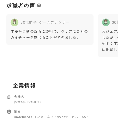
求職者の声
30代前半
ゲームプランナー
3
丁寧かつ熱のあるご説明で、クリアに会社の
カジュア
カルチャーを感じることができました。
したが、
やすく丁
に挑戦し
企業情報
会社名
株式会社DONUTS
業界
undefined > インターネット/Webサービス・ASP