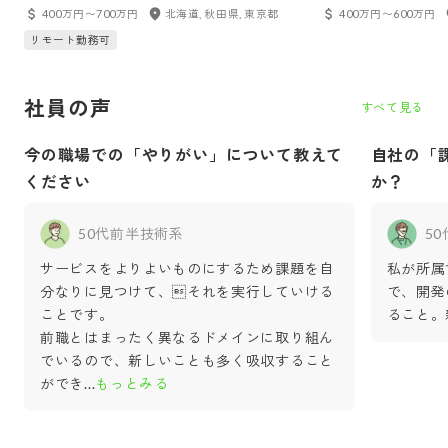
京）
400万円〜700万円
北海道, 秋田県, 東京都
400万円〜600万円
リモート勤務可
社員の声
すべて見る
今の職場での「やりがい」について教えて
自社の「
ください
か？
50代前半
技術系
5
サービスをよりよいものにするため課題を自
私が所属
分なりに見つけて、それを実行していける
で、開発
ことです。
ること。
前職とはまったく異なるドメインに取り組ん
でいるので、新しいことも多く吸収すること
ができ
...
もっとみる