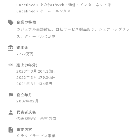
undefined > その他IT/Web・通信・インターネット系
undefined > ゲーム・エンタメ
企業の特徴
カジュアル面談歓迎
、自社サービス製品あり
、シェアトップクラ
ス
、グローバルに活動
資本金
7777万円
売上(3年分)
2023
年
3
月
204.1億円
2022
年
3
月
179.3億円
2021
年
3
月
134億円
設立年月
2007年02月
代表者氏名
代表取締役 西村 啓成
事業内容
クラウドサービス事業