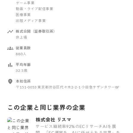
ゲーム事業
動画・ライブ配信事業
医療事業
出版メディア事業
株式公開（証券取引所）
非上場
従業員数
880人
平均年齢
32.5歳
本社住所
〒151-0053 東京都渋谷区代々木2-2-1 小田急サザンタワー8F
この企業と同じ業界の企業
株式会社 リスマ
サービス継続率92%のECリサーチAIを展
開。「EC運営を、AIに任せられる世界」を