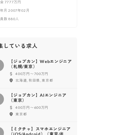
本金
7777万円
立年月
2007年02月
業員数
880
人
集している求人
【ジョブカン】Webエンジニア
【
（札幌/東京）
400万円〜700万円
北海道, 秋田県, 東京都
【ジョブカン】AIエンジニア
【
（東京）
400万円〜600万円
東京都
【ミクチャ】スマホエンジニア
【
（iOS/Android）（東京/札