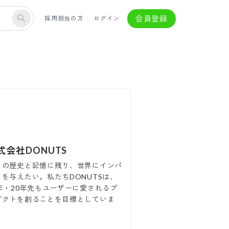
会員登録
採用担当の方
ログイン
式会社DONUTS
々の歴史と記憶に残り、世界にインパ
トを与えたい。私たちDONUTSは、
0年・20年先もユーザーに愛されるプ
ダクトを創ることを目標としていま
。