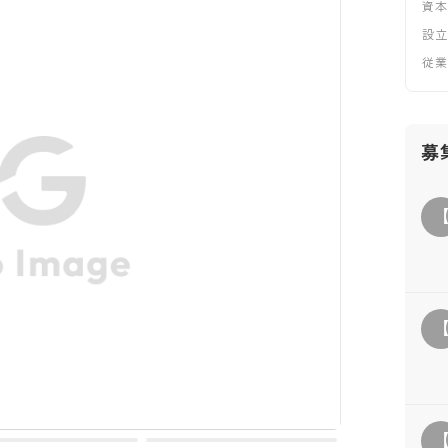
資
設
従
募