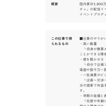
概要
国内累計1,80
チャ」の配信イ
イベントプロデ
この仕事で得
■仕事のやりがい
られるもの
・高い裁量

　└自身が勝算
ことができる環境で
・億を動かせる

　└自分で企画
場面や数千万〜数
・一気通貫のビジネ
　└企画〜交渉
分の提案で利益
す。

・早期の抜擢と表彰
　└社歴や年齢