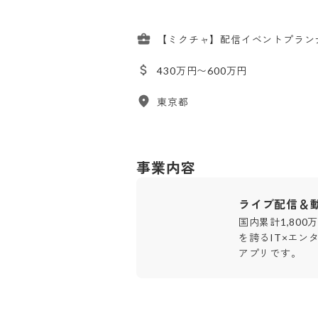
【ミクチャ】配信イベントプラン
430万円〜600万円
東京都
事業内容
ライブ配信＆
国内累計1,80
を誇るIT×エ
アプリです。