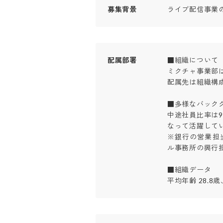
募集背景
ライブ配信事業
配属部署
■組織について

ミクチャ事業部は現
配属先は組織構成
■多様なバックグ
中途社員比率は
なって活躍していま
※銀行の営業担
ル事務所の興行担当
■組織データ

平均年齢 28.8歳