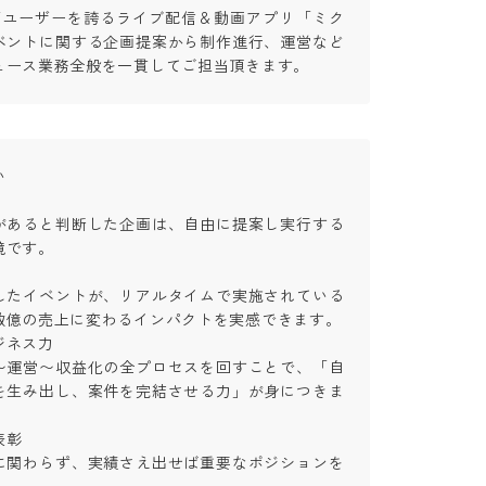
0万ユーザーを誇るライブ配信＆動画アプリ「ミク
ベントに関する企画提案から制作進行、運営など
ュース業務全般を一貫してご担当頂きます。


があると判断した企画は、自由に提案し実行する
す。

したイベントが、リアルタイムで実施されている
億の売上に変わるインパクトを実感できます。

ス力

〜運営〜収益化の全プロセスを回すことで、「自
を生み出し、案件を完結させる力」が身につきま


に関わらず、実績さえ出せば重要なポジションを