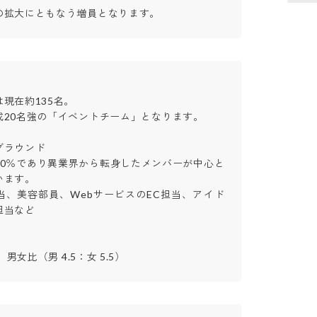
の拡大にともなう増員となります。
在約135名。

20名強の「イベントチーム」となります。

ラウンド

90％であり異業界から転身したメンバーが中心と
す。

当、美容部員、WebサービスのEC担当、アイド
など

、男女比（男 4.5：女 5.5）