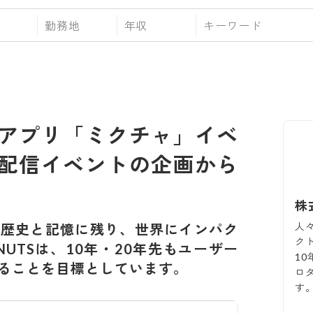
勤務地
年収
アプリ「ミクチャ」イベ
配信イベントの企画から
株
人
の歴史と記憶に残り、世界にインパク
ク
UTSは、10年・20年先もユーザー
1
ることを目標としています。
ロ
す