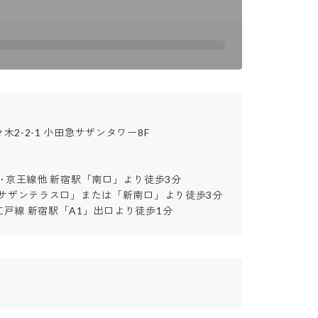
2-2-1 小田急サザンタワー8F

･京王線他 新宿駅「南口」より徒歩3分

「サザンテラス口」または「新南口」より徒歩3分

戸線 新宿駅「A1」出口より徒歩1分