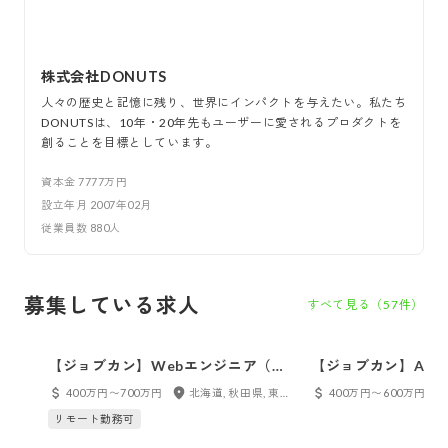
株式会社DONUTS
人々の歴史と記憶に残り、世界にインパクトを与えたい。私たち
DONUTSは、10年・20年先もユーザーに愛されるプロダクトを
創ることを目標としています。
資本金
7777万円
設立年月
2007年02月
従業員数
880
人
募集している求人
すべて見る（
57
件）
【ジョブカン】Webエンジニア（札
【ジョブカン】AI
幌/東京）
京）
400万円〜700万円
北海道, 秋田県, 東京都
400万円〜600万円
リモート勤務可