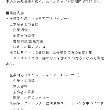
下のため裁量権が広く、スキルアップが短期間で可能です。

■業務内容

・候補者対応（キャリアアドバイザー）

　∟求職者との面談

　　企業紹介

　　面接日程調整

　　書類添削/面接対策

　　内定～応諾のフォロー

　※自社サイトにご登録頂いた候補者の方の面接対応

　　ゆくゆくスカウト媒体などを含めての対応になる可能性
あり。

・企業対応（リクルーティングアドバイザー）

　∟企業との商談

　　求人獲得

　　求職者の推薦

　　面接～内定のフォロー

　※病院、クリニック、訪問看護ステーションを中心にソリ
ューション
