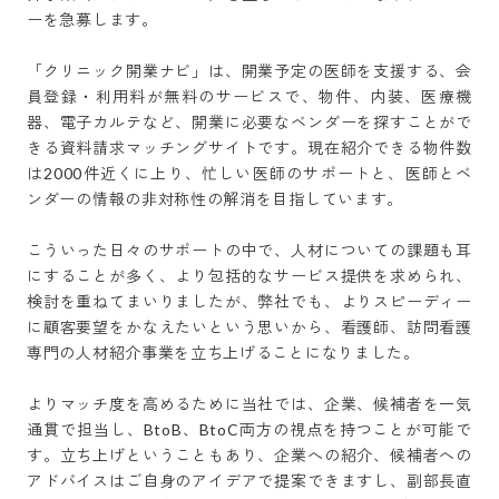
ーを急募します。

「クリニック開業ナビ」は、開業予定の医師を支援する、会
員登録・利用料が無料のサービスで、物件、内装、医療機
器、電子カルテなど、開業に必要なベンダーを探すことがで
きる資料請求マッチングサイトです。現在紹介できる物件数
は2000件近くに上り、忙しい医師のサポートと、医師とベ
ンダーの情報の非対称性の解消を目指しています。

こういった日々のサポートの中で、人材についての課題も耳
にすることが多く、より包括的なサービス提供を求められ、
検討を重ねてまいりましたが、弊社でも、よりスピーディー
に顧客要望をかなえたいという思いから、看護師、訪問看護
専門の人材紹介事業を立ち上げることになりました。

よりマッチ度を高めるために当社では、企業、候補者を一気
通貫で担当し、BtoB、BtoC両方の視点を持つことが可能で
す。立ち上げということもあり、企業への紹介、候補者への
アドバイスはご自身のアイデアで提案できますし、副部長直