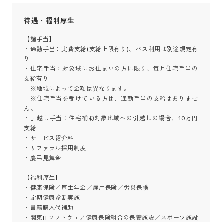
待遇・福利厚生
【諸手当】

・通勤手当：実費支給(支給上限有り)、バス利用は別途規定有
り

・住宅手当：対象域にお住まいの方に限り、毎月住宅手当の
支給有り

　※地域によって金額は異なります。

　※住宅手当を受けている方は、通勤手当の支給はありませ
ん。

・引越し手当：住宅補助対象地域への引越しの場合、10万円
支給

・サービス紹介料

・リファラル採用制度

・慶弔見舞金

【福利厚生】

・健康保険／厚生年金／雇用保険／労災保険

・定期健康診断実施

・書籍購入代補助

・関東ITソフトウェア健康保険組合の保養施設／スポーツ施設