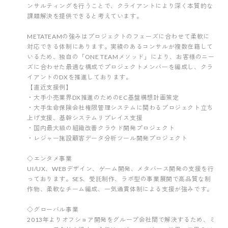
ンサルティングを行うことで、クライアントにより深く本質的な
課題解決を提供できると考えています。
METATEAMの強みはプロジェクトのフェーズに合わせて柔軟に
対応できる体制にあります。実績のあるコンサルが複数在籍して
いるため、独自の「ONE TEAMメソッド」により、お客様のニー
ズに合わせた最適な構成でプロジェクトメンバーを編成し、クラ
イアントのDXを推進しております。
【直近支援例】
・大手小売業界DX推進のためのEC基盤構想計画策定
・大手生命保険会社権限管理システムに関わるプロジェクト立ち
上げ支援、基幹システムリプレイス支援
・国内最大級の組織改善クラウド開発プロジェクト
・レジャー施設顧客データ分析ツール開発プロジェクト
◇エンタメ事業
UI/UX、WEBデザイン、ゲーム開発、メタバース開発の支援を行
っております。SES、受託制作、ラボ型の事業展開で高品質な制
作物、柔軟なチーム編成、一気通貫体制による支援が強みです。
◇グローバル事業
2013年よりオフショア開発をグループ会社間で解決するため、ミ