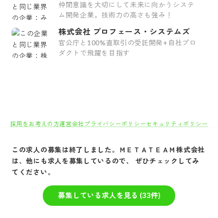
仲間意識を大切にして未来に向かうシステ
ム開発企業。技術力の高さも強み！
株式会社 プロフェース・システムズ
官公庁と100%直取引の受託開発+自社プロ
ダクトで飛躍を目指す
採用をお考えの方
運営会社
プライバシーポリシー
セキュリティポリシー
利用者情報の外部送信
利用規約
よくある質問
サイトマップ
Green Identity
この求人の募集は終了しました。
ＭＥＴＡＴＥＡＭ株式会社
Copyright© Atrae, Inc. All Right Reserved.
は、他にも求人を募集しているので、 ぜひチェックしてみ
てください。
転職サイトGreen
IT/Web・通信・インターネット系
システムインテ
募集している求人を見る (
33
件)