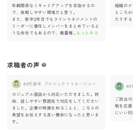
年齢関係なくキャリアアップを目指せるの
組織のナ
で、挑戦しやすい環境だと思う。
ところが
また、新卒2年目でもラインマネジメントの
たりする
リーダーに着任しメンバーをまとめているよ
うな会社でもあるので、裁量権
...
もっとみる
求職者の声
40代後半
プロジェクトマネージャー
4
カジュアル面談から対応いただきました。終
ご担当の
始、話しやすい雰囲気で対応をしてください
戦を応援
ました。企業の特徴を知ることと、こちらの
にいい印
希望をお伝えする良い機会になったと思いま
す。