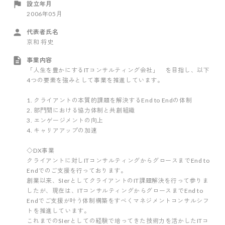
設立年月
2006年05月
代表者氏名
京和 将史
事業内容
「人生を豊かにするITコンサルティング会社」 を目指し、以下
4つの要素を強みとして事業を推進しています。
1. クライアントの本質的課題を解決するEnd to Endの体制
2. 部門間における協力体制と共創組織
3. エンゲージメントの向上
4. キャリアアップの加速
◇DX事業
クライアントに対しITコンサルティングからグロースまでEnd to
Endでのご支援を行っております。
創業以来、SIerとしてクライアントのIT課題解決を行って参りま
したが、現在は、ITコンサルティングからグロースまでEnd to
Endでご支援が叶う体制構築をすべくマネジメントコンサルシフ
トを推進しています。
これまでのSIerとしての経験で培ってきた技術力を活かしたITコ