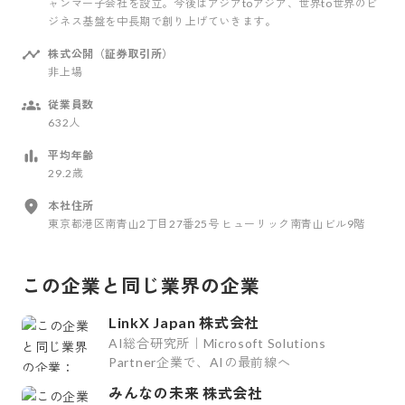
ャンマー子会社を設立。今後はアジアtoアジア、世界to世界のビ
ジネス基盤を中長期で創り上げていきます。
株式公開（証券取引所）
非上場
従業員数
632人
平均年齢
29.2歳
本社住所
東京都港区南青山2丁目27番25号 ヒューリック南青山ビル9階
この企業と同じ業界の企業
LinkX Japan 株式会社
AI総合研究所｜Microsoft Solutions
Partner企業で、AIの最前線へ
みんなの未来 株式会社