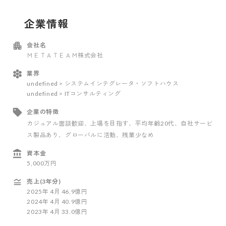
企業情報
会社名
ＭＥＴＡＴＥＡＭ株式会社
業界
undefined > システムインテグレータ・ソフトハウス
undefined > ITコンサルティング
企業の特徴
カジュアル面談歓迎
、上場を目指す
、平均年齢20代
、自社サービ
ス製品あり
、グローバルに活動
、残業少なめ
資本金
5,000万円
売上(3年分)
2025
年
4
月
46.9億円
2024
年
4
月
40.9億円
2023
年
4
月
33.0億円