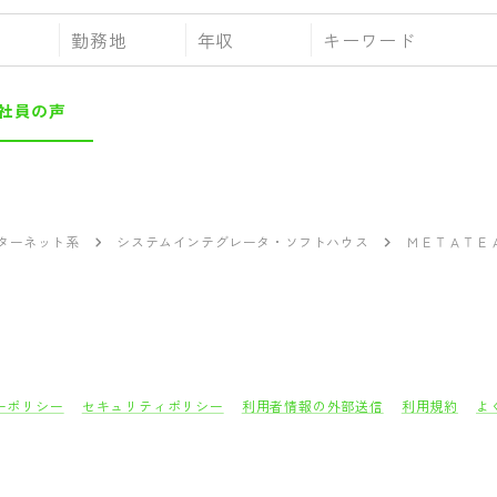
勤務地
年収
社員の声
ンターネット系
システムインテグレータ・ソフトハウス
ＭＥＴＡＴＥ
ーポリシー
セキュリティポリシー
利用者情報の外部送信
利用規約
よ