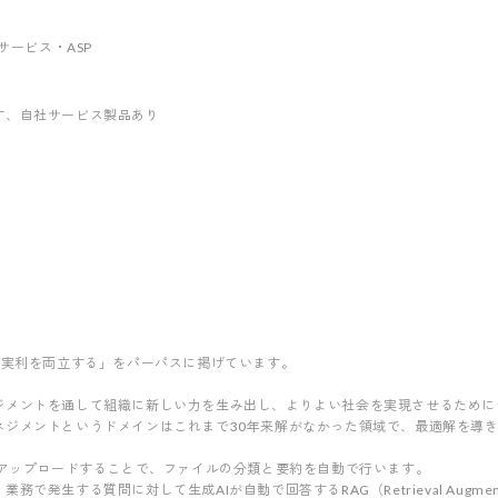
ebサービス・ASP
す
、自社サービス製品あり
の実利を両立する」をパーパスに掲げています。
メントを通して組織に新しい力を生み出し、よりよい社会を実現させるためにナ
ネジメントというドメインはこれまで30年来解がなかった領域で、最適解を導
をアップロードすることで、ファイルの分類と要約を自動で行います。
発生する質問に対して生成AIが自動で回答するRAG（Retrieval Augmente