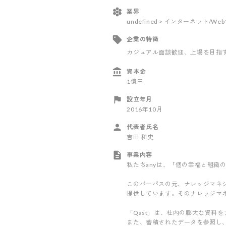
業界
undefined > インターネット/W
企業の特徴
カジュアル面談歓迎
、上場を目指
資本金
1億円
設立年月
2016年10月
代表者氏名
吉田 和史
事業内容
私たちanyは、「個の幸福と組織
このパーパスの元、ナレッジマネジ
提供しています。そのナレッジマ
「Qast」は、社内の膨大な資料
また、蓄積されたデータを参照し、業務で