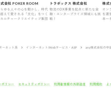
式会社 POKER ROOM
トラボックス 株式会社
株式会
あらゆる人々の心を動かし、時代
物流のDX事業を起点に新たな金
オン
を超えて愛される「文化」をつく
融・エンタープライズ領域にも挑
を運
るカルチャークリエイティブ集団
戦！
本一
ンターネット系
インターネット/Webサービス・ASP
any株式会社の中
ーポリシー
セキュリティポリシー
利用者情報の外部送信
利用規約
よ