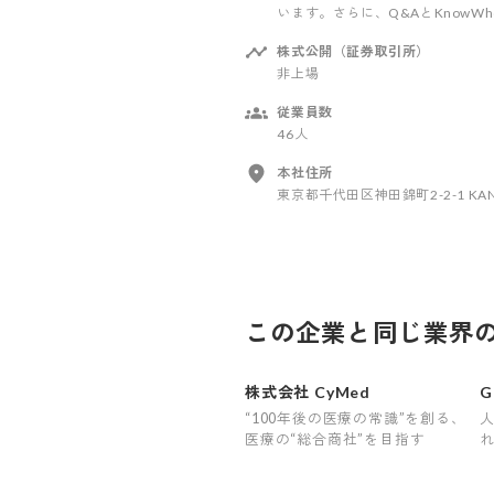
います。さらに、Q&AとKnow
株式公開（証券取引所）
非上場
従業員数
46人
本社住所
東京都千代田区神田錦町2-2-1 KANDA
この企業と同じ業界
株式会社 CyMed
“100年後の医療の常識”を創る、
医療の“総合商社”を目指す