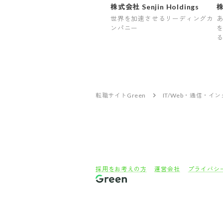
株式会社 Senjin Holdings
株
世界を加速させるリーディングカ
ンパニー
転職サイトGreen
IT/Web・通信・イ
採用をお考えの方
運営会社
プライバシ