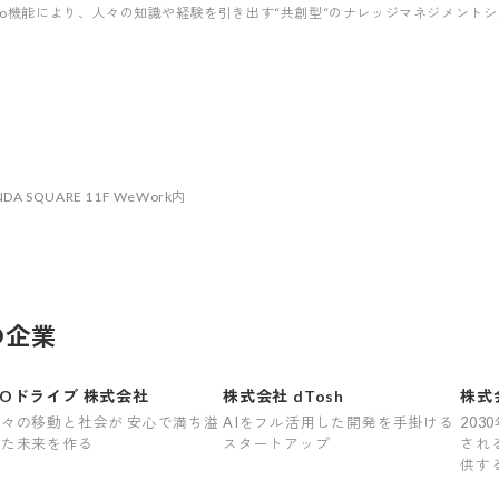
Who機能により、人々の知識や経験を引き出す“共創型“のナレッジマネジメント
 SQUARE 11F WeWork内
の企業
GOドライブ 株式会社
株式会社 dTosh
株式
ルデ
人々の移動と社会が 安心で満ち溢
AIをフル活用した開発を手掛ける
203
れた未来を作る
スタートアップ
され
供す