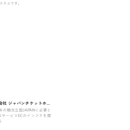
システムです。
会社 ジャパンチケットホー
ィングス
0年の観光立国JAPANに必要と
るサービスECのインフラを提
る