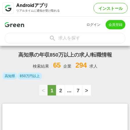
Androidアプリ
インストール
リアルタイムに通知が受け取れる
ログイン
会員登録
求人を探す
高知県の年収850万以上の求人/転職情報
65
294
検索結果
企業
求人
高知県
850万円以上
<
1
2
...
7
>