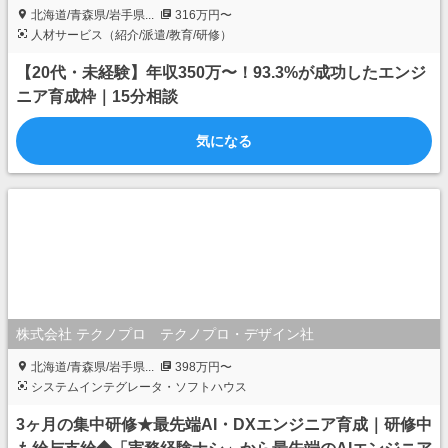
北海道/青森県/岩手県...
316万円〜
人材サービス（紹介/派遣/教育/研修）
【20代・未経験】年収350万〜！93.3%が成功したエンジ
ニア育成枠｜15分相談
気になる
株式会社 テクノプロ テクノプロ・デザイン社
北海道/青森県/岩手県...
398万円〜
システムインテグレータ・ソフトハウス
3ヶ月の集中研修★最先端AI・DXエンジニア育成｜研修中