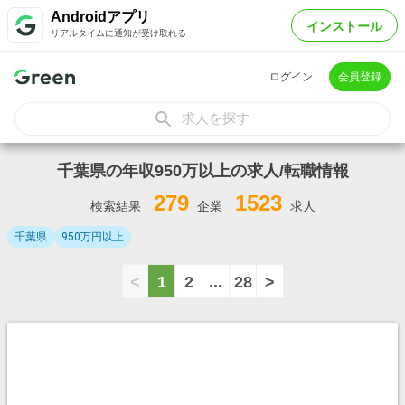
Androidアプリ
インストール
リアルタイムに通知が受け取れる
ログイン
会員登録
求人を探す
千葉県の年収950万以上の求人/転職情報
279
1523
検索結果
企業
求人
千葉県
950万円以上
<
1
2
...
28
>