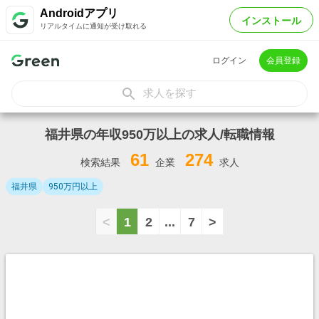
Androidアプリ
インストール
リアルタイムに通知が受け取れる
ログイン
会員登録
求人を探す
福井県の年収950万以上の求人/転職情報
61
274
検索結果
企業
求人
福井県
950万円以上
<
1
2
...
7
>