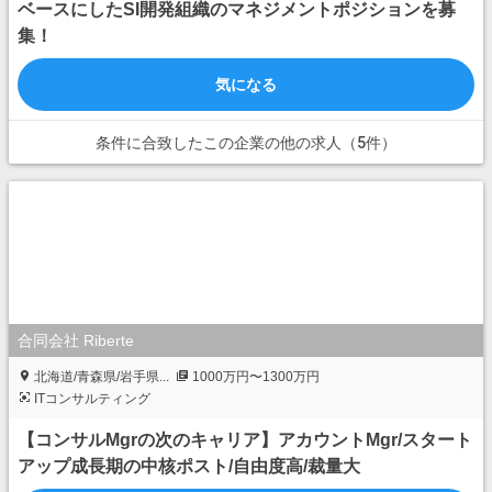
ベースにしたSI開発組織のマネジメントポジションを募
集！
気になる
条件に合致したこの企業の他の求人（5件）
合同会社 Riberte
北海道/青森県/岩手県...
1000万円〜1300万円
ITコンサルティング
【コンサルMgrの次のキャリア】アカウントMgr/スタート
アップ成長期の中核ポスト/自由度高/裁量大