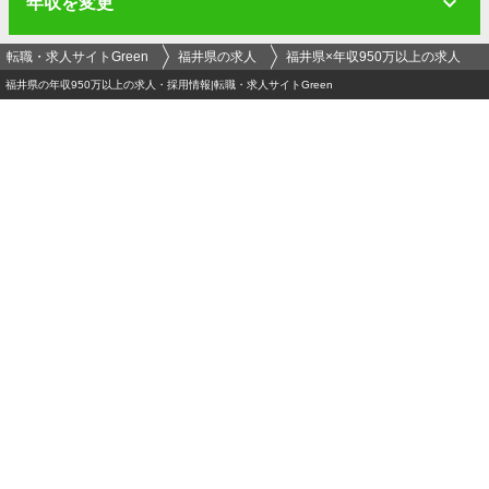
年収を変更
転職・求人サイトGreen
福井県の求人
福井県×年収950万以上の求人
福井県の年収950万以上の求人・採用情報|転職・求人サイトGreen
ログイン
メールアドレス
必須
パスワード（半角英数字記号8文字以上）
必須
運営会社
-
プライバシーポリシー
-
セキュリティポリシー
利用者情報の外部送信
-
利用規約
求人掲載のお問い合わせ