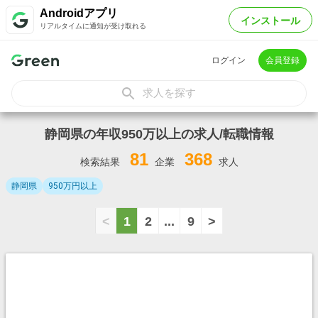
Androidアプリ
インストール
リアルタイムに通知が受け取れる
ログイン
会員登録
求人を探す
静岡県の年収950万以上の求人/転職情報
81
368
検索結果
企業
求人
静岡県
950万円以上
<
1
2
...
9
>