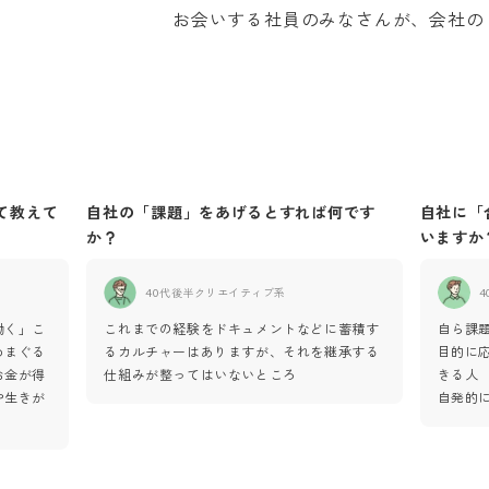
お会いする社員のみなさんが、会社のミ
て教えて
自社の「課題」をあげるとすれば何です
自社に「
か？
いますか
40代後半
クリエイティブ系
4
働く」こ
これまでの経験をドキュメントなどに蓄積す
自ら課
めまぐる
るカルチャーはありますが、それを継承する
目的に
お金が得
仕組みが整ってはいないところ
きる人
や生きが
自発的