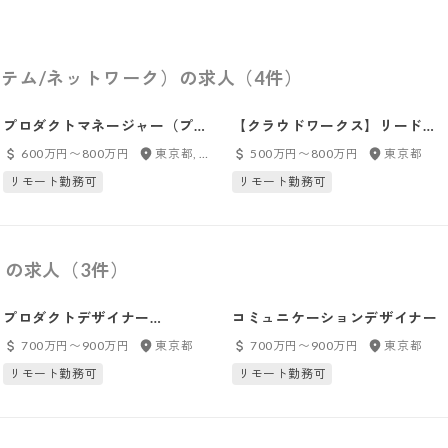
テム/ネットワーク）の求人（4件）
プロダクトマネージャー（プロ
【クラウドワークス】リードエ
ダクトオーナー）/ プロダクト
ンジニア
600万円〜800万円
東京都, フルリモート
500万円〜800万円
東京都
本部
リモート勤務可
リモート勤務可
）の求人（3件）
プロダクトデザイナー
コミュニケーションデザイナー
（UI/UX）
700万円〜900万円
東京都
700万円〜900万円
東京都
リモート勤務可
リモート勤務可