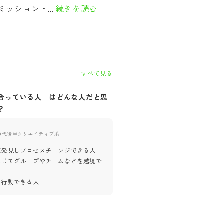
ッション・...
続きを読む
すべて見る
合っている人」はどんな人だと思
自社に「合っていない人」はど
？
思いますか？
0代後半
クリエイティブ系
40代後半
クリエイティブ系
題発見しプロセスチェンジできる人
ミッション、ビジョン、バリュー
応じてグループやチームなどを越境で
ない人
変化に対応した意識を持ってない
に行動できる人
業務において受動的な人