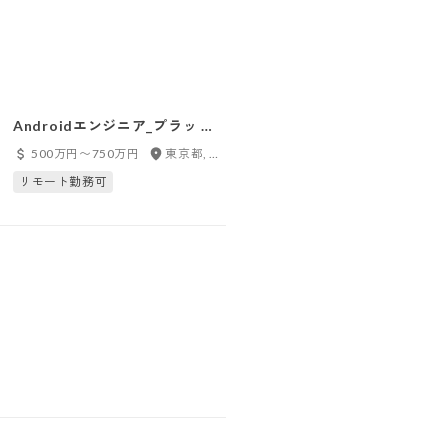
Androidエンジニア_プラッ ト
フォーム開発3グル ープ
500万円〜750万円
東京都, 神奈川県, 千葉県, 埼玉県
リモート勤務可