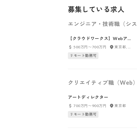
募集している求人
エンジニア・技術職（シス
【クラウドワークス】Webアプ
リケーションエンジニア
500万円〜700万円
東京都, フルリモート
リモート勤務可
クリエイティブ職（Web
アートディレクター
700万円〜900万円
東京都
リモート勤務可