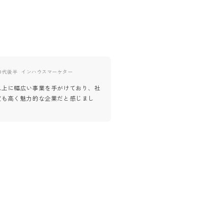
0代後半
インハウスマーケター
20代後半
UI/UXデザイナー
以上に幅広い事業を手がけており、社
自由と責任をセットにしながらも
度も高く魅力的な企業だと感じまし
持って貢献できる環境だと感じま
しがよくオープンなところが魅力