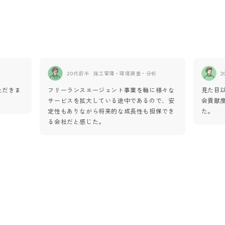
20代前半
施工管理・環境調査・分析
2
ただきま
フリーランスエージェント事業を軸に様々な
見た目
サービスを拡大している途中であるので、安
会貢献
定性もありながら将来的な成長性も担保でき
た。
る会社だと感じた。