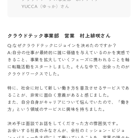
YUCCA（ゆっか）さん
クラウドテック事業部 営業 村上緋咲さん
Q:なぜクラウドテックにジョインを決めたのですか？

A:自分の仕事が最終的に誰に価値を与えているのかを実感で
きること、事業を拡大していくフェーズに携われることを軸
に転職活動をスタートしました。そんな中で、出会ったのが
クラウドワークスでした。

特に、社会に対して新しい働き方を普及させるサービスであ
ることが、非常に面白く意義があると感じました。

また、自分自身がキャリアについて悩んでいたので、「働き
方」という領域のサービスに興味を持ちました。

決め手は面談でお話をしてくださった方の雰囲気です。

お会いする社員のみなさんが、会社のミッション・ビジョ
ン・バリューを大切にして働いていることを、言葉の端々か