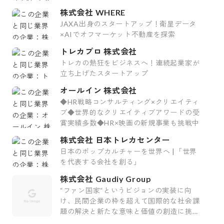
株式会社 WHERE
JAXA出身のスタートアップ！衛星データ
×AIでオフマーケット不動産を探索
トレカプロ 株式会社
トレカの熱狂をビジネスへ！連続起業家が
立ち上げたスタートアップ
オールイン 株式会社
◆HR戦略コンサルティング×クリエイティ
ブ◆世界的なクリエイティブアワードの受
賞実績多数◆HR×映画の新規事業も挑戦中
株式会社 日本トレカセンター
日本のポップカルチャーを世界へ |「世界
を代表する会社を創る」
株式会社 Gaudiy Group
“ファン国家“というビジョンの実装に向
け、民間企業の枠を超えて国際的な社会課
題の解決と新たな意味と価値の創造に挑む
会社です。