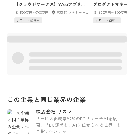
【クラウドワークス】Webアプリケ
プロダクトマネージ
ーションエンジニア
トオーナー）/ プロ
500万円〜700万円
東京都, フルリモート
600万円〜800万円
リモート勤務可
リモート勤務可
この企業と同じ業界の企業
株式会社 リスマ
サービス継続率92%のECリサーチAIを展
開。「EC運営を、AIに任せられる世界」を
目指すベンチャー