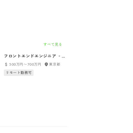
すべて見る
フロントエンドエンジニア ‐現
Railsチームリーダー候補
場DX事業‐
500万円〜700万円
東京都
600万円〜800万円
東京都
リモート勤務可
リモート勤務可