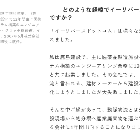
──
どのような経緯でイーリバー
経営工学科卒業。（専
ですか？
建設にて12年間主に医薬
ステム構築のエンジニア
「イーリバースドットコム」は様々な
ー・クラッチ取締役、イ
2007年6月株式会社
れました。
取締役に就任。
私は鹿島建設で、主に医薬品製造施設
テム構築のエンジニアリング業務に1
と共に起業しました。その会社では、
流と言われる、建材メーカーから建設
化しようとしましたが大失敗しました
そんな中ご縁があって、動脈物流とは
設現場から処分場へ産業廃棄物を運ぶ
る会社に1年間出向することになりま