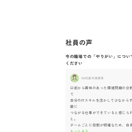
社員の声
今の職場での「やりがい」につい
ください
50代前半
技術系
以前から興味のあった環境問題の分
て
自分のITスキルを活かして少なから
献に
つながる仕事ができていると感じら
と。
チームごとに役割が明確なため、自
もっとみる