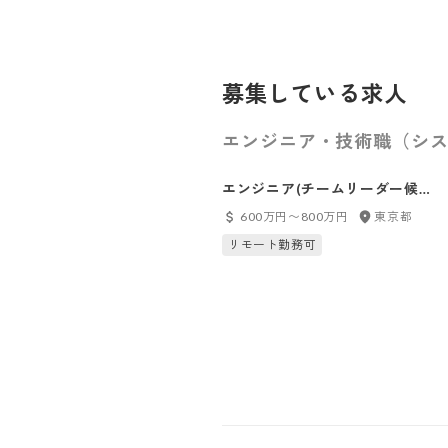
募集している求人
エンジニア・技術職（シス
エンジニア(チームリーダー候
補)‐現場DX事業‐
600万円〜800万円
東京都
リモート勤務可