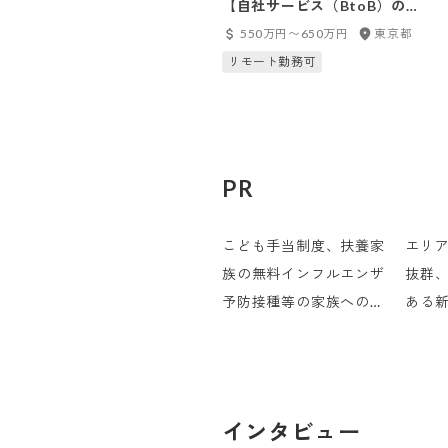
【自社サービス（BtoB）の
Web施策を分析から改善まで推
550万円〜650万円
東京都
進】Webマーケター〈在宅可／
リモート勤務可
フレックス／残業月平均10時間
以内〉
PR
こども手当制度、扶養家
エリ
族の無料インフルエンザ
抜群
予防接種等の家族への支
ある
援
ィス
インタビュー