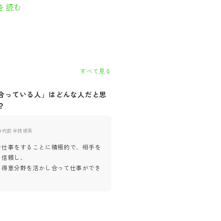
を読む
すべて見る
合っている人」はどんな人だと思
自社に「合っていない人」はど
？
思いますか？
0代前半
技術系
50代前半
技術系
で仕事をすることに積極的で、相手を
他人に無関心、自分流のこだわり
、信頼し、
人で仕事をするのが好き、
の得意分野を活かし合って仕事ができ
報告・連絡・相談が億劫、などチ
をするのが苦手な人