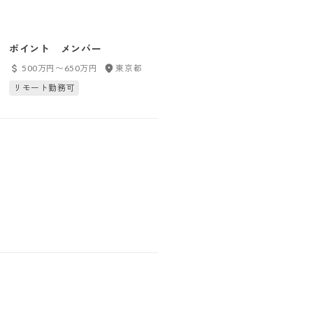
ポイント メンバー
【エンタープライズアカウント
セールス（スペシャリスト）/
500万円〜650万円
東京都
1000万円〜1500万円
東京都
成長領域の建設DXプロダク
リモート勤務可
リモート勤務可
ト】大手顧客と一緒に業界革新
を進めるIT提案営業/フレック