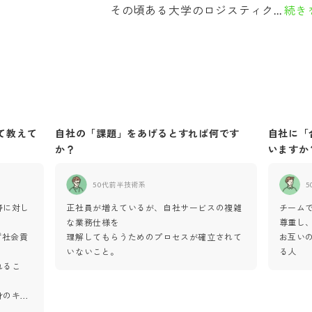
その頃ある大学のロジスティク...
続き
て教えて
自社の「課題」をあげるとすれば何です
自社に「
か？
いますか
50代前半
技術系
5
野に対し
正社員が増えているが、自社サービスの複雑
チーム
な業務仕様を
尊重し
ず社会貢
理解してもらうためのプロセスが確立されて
お互い
いないこと。
る人
れるこ
身のキ
...