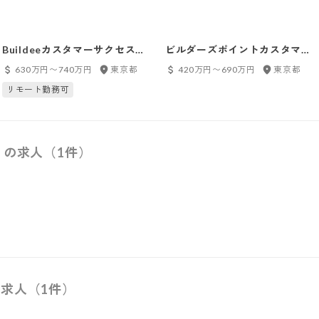
Buildeeカスタマーサクセス
ビルダーズポイントカスタマー
（マネージャー候補）
サクセス
630万円〜740万円
東京都
420万円〜690万円
東京都
リモート勤務可
）の求人（1件）
求人（1件）