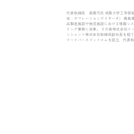
代表取締役 高橋巧氏 成蹊大学工学部
攻：オペレーションズリサーチ） 鹿島
品製造施設や物流施設における情報シ
リング業務に従事。 その後株式会社イ
ンシェント株式会社取締役副社長を経て、
イーリバースドットコムを設立、代表