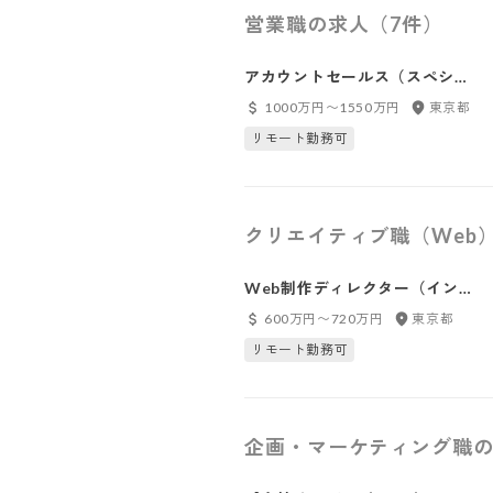
営業職の求人（7件）
アカウントセールス（スペシャ
リスト）
1000万円〜1550万円
東京都
リモート勤務可
クリエイティブ職（Web
Web制作ディレクター（インハ
ウス制作・デザイン担当）
600万円〜720万円
東京都
リモート勤務可
企画・マーケティング職の