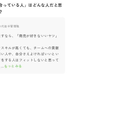
合っている人」はどんな人だと思
自社に「合っていない人」はど
？
思いますか？
0代後半
管理職
20代後半
管理職
表すなら、「商売が好きないいヤツ」 
「整った環境や明確なマニュアル
けない人」は合わないケースが多
けスキルが高くても、チームへの貢献
す。まだ会社として作り途中の部
薄い人や、自分さえよければいいとい
で、曖昧さをストレスに感じてし
方をする人はフィットしないと思って
の方には、しんどい環境
...
もっと
。
...
もっとみる