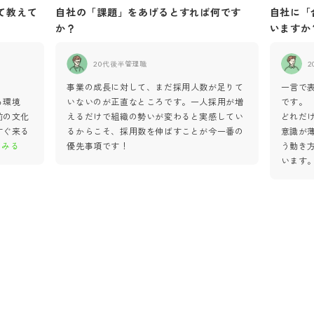
て教えて
自社の「課題」をあげるとすれば何です
自社に「
か？
いますか
20代後半
管理職
2
事業の成長に対して、まだ採用人数が足りて
一言で
る環境
いないのが正直なところです。一人採用が増
です。
前の文化
えるだけで組織の勢いが変わると実感してい
どれだ
すぐ来る
るからこそ、採用数を伸ばすことが今一番の
意識が
とみる
優先事項です！
う動き
います