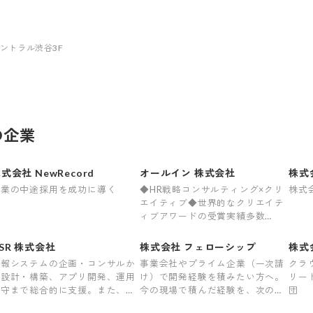
セントラル渋谷3F
の企業
式会社 NewRecord
オールイン 株式会社
株式会
企業の中途採用を成功に導く
◆HR戦略コンサルティング×クリ
株式会
エイティブ◆世界的なクリエイテ
ィブアワードの受賞実績多数
◆HR×映画の新規事業も挑戦中
SR 株式会社
株式会社 フェローシップ
株式
情報システムの企画・コンサルか
事業会社やプライム企業（一次請
クラウ
ら設計・構築、アプリ開発、運用
け）で開発経験を積みたい方へ。
リー
保守まで総合的に支援。また、労
今の現場で積んだ経験を、次の一
団
働者派遣事業も展開中です。
歩につなげます。