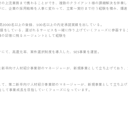
計の上流業務まで携わることができ、複数のクライアント様の課題解決を伴奏し
手に、企業の採用戦略を人事に変わって、立案〜実行まで行う経験を積み、爆速
間2000名以上の登録、100名以上の内定承諾実績を出している。
支援をしている、選ばれるサービスを一緒に作り上げていくフェーズに参画する
様の記憶に残るエージェントとして経験を
にて、高還元率、案件選択制度を導入した、SES事業を運営。
二新卒向け人材紹介事業部のマネージャーが、新規事業として立ち上げており、
して、第二新卒向け人材紹介事業部のマネージャーが、新規事業として立ち上げ
化をして事業成長を目指していくフェーズになっています。