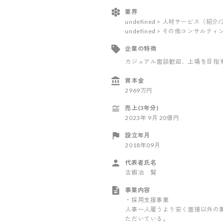
業界
undefined > 人材サービス（紹介
undefined > その他コンサルテ
企業の特徴
カジュアル面談歓迎
、上場を目指
資本金
2969万円
売上(3年分)
2023
年
9
月
20億円
設立年月
2018年09月
代表者氏名
古鍜冶 賢
事業内容
・採用支援事業
人事一人雇うより安く面接以外の
ただいている。