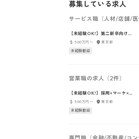
募集している求人
サービス職（人材/店舗/
【未経験OK!】第二新卒向けキ
ャリアアドバイザー/求職者視点
500万円〜
東京都
を大切にする「紹介」が絶えな
未経験歓迎
いエージェントサービス
営業職の求人（2件）
【未経験OK!】採用×マーケ×経
営視点を身につけ“市場価値”を
500万円〜
東京都
爆上げしたい20代へ
未経験歓迎
専門職（金融/不動産/コ