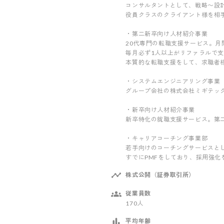
コンサルタントとして、戦略〜設
役員クラスのクライアント様を相
・第二新卒向け人材紹介事業
20代専門の転職支援サービス。月
毎月必ず1人以上がリファラルで
本質的な転職支援をして、求職者
・システムエンジニアリング事業
グループ会社の株式会社ミギテック
・新卒向け人材紹介事業
新卒特化の就職支援サービス。第
・キャリアコーチング事業部
若手向けのコーチングサービスと
すでにPMFをしており、採用強
株式公開（証券取引所）
従業員数
170人
平均年齢