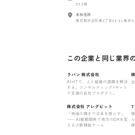
25.5歳
本社住所
東京都渋谷区東1丁目22-11 東京
この企業と同じ業界
ラパン 株式会社
株
AI×ITで、人と組織の課題を解決
する。コンサルティング×キャリ
ア支援の自社プロダクト。
株式会社 アレグビット
T
「地域の輝きで日本を照らす」
── AI駆動開発で地方のDXを変
える少数精鋭チーム