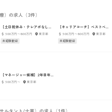
医療）の求人（3件）
【土日祝休み・テレアポなしの
【キャリアコーチ】ベストベン
個人営業】未経験可ベストベン
チャー二年連続受賞｜平均年齢
500万円〜800万円
東京都
500万円〜800万円
東京都
チャー100選出|キャリアコーチ
25歳｜キャリアコーチとして20
未経験歓迎
未経験歓迎
ング事業・入社3年で年収700万
代のキャリア形成を支援
以上も可【心理学×コーチング
を用いて営業力を磨く】
【マネージャー候補】2年目年
収900万円｜採用コンサルティ
500万円〜
東京都
ング商材の法人営業
ンサルタント/士業）の求人（1件）