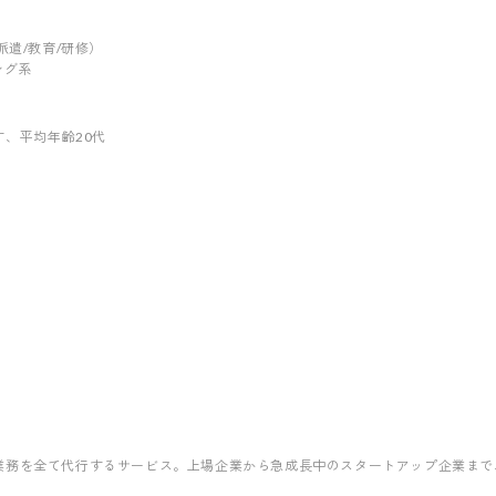
/派遣/教育/研修）
ィング系
す
、平均年齢20代
業務を全て代行するサービス。上場企業から急成長中のスタートアップ企業まで、