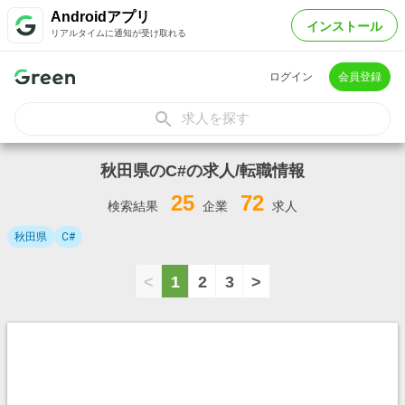
Androidアプリ
インストール
リアルタイムに通知が受け取れる
ログイン
会員登録
求人を探す
秋田県のC#の求人/転職情報
25
72
検索結果
企業
求人
秋田県
C#
<
1
2
3
>