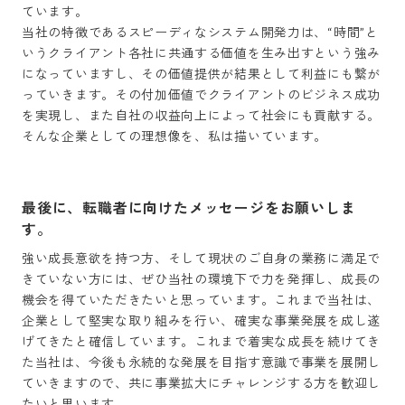
ています。

当社の特徴であるスピーディなシステム開発力は、“時間”と
いうクライアント各社に共通する価値を生み出すという強み
になっていますし、その価値提供が結果として利益にも繋が
っていきます。その付加価値でクライアントのビジネス成功
を実現し、また自社の収益向上によって社会にも貢献する。
そんな企業としての理想像を、私は描いています。
最後に、転職者に向けたメッセージをお願いしま
す。
強い成長意欲を持つ方、そして現状のご自身の業務に満足で
きていない方には、ぜひ当社の環境下で力を発揮し、成長の
機会を得ていただきたいと思っています。これまで当社は、
企業として堅実な取り組みを行い、確実な事業発展を成し遂
げてきたと確信しています。これまで着実な成長を続けてき
た当社は、今後も永続的な発展を目指す意識で事業を展開し
ていきますので、共に事業拡大にチャレンジする方を歓迎し
たいと思います。
