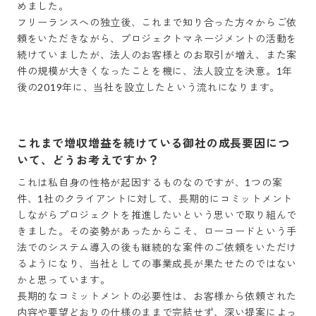
めました。

フリーランスへの独立後、これまで知り合った方々からご依
頼をいただきながら、プロジェクトマネージメントの活動を
続けていましたが、法人のお客様とのお取引が増え、また案
件の規模が大きくなったことを機に、法人設立を決意。1年
後の2019年に、当社を設立したという流れになります。
これまで増収増益を続けている御社の成長要因につ
いて、どうお考えですか？
これは私自身の性格が起因するものなのですが、1つの案
件、1社のクライアントに対して、長期的にコミットメント
しながらプロジェクトを推進したいという思いで取り組んで
きました。その姿勢があったからこそ、ローコードという手
法でのシステム導入の後も継続的な案件のご依頼をいただけ
るようになり、当社としての事業成長が果たせたのではない
かと思っています。

長期的なコミットメントの必要性は、お客様から依頼された
内容や要望どおりの仕様のままで完結せず、深い提案によっ