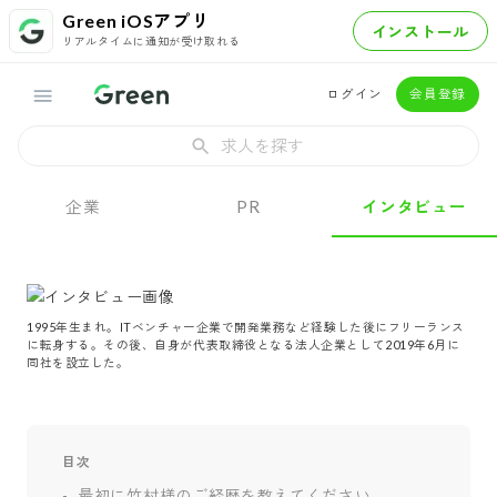
Green iOSアプリ
インストール
リアルタイムに通知が受け取れる
ログイン
会員登録
求人を探す
企業
PR
インタビュー
1995年生まれ。ITベンチャー企業で開発業務など経験した後にフリーランス
に転身する。その後、自身が代表取締役となる法人企業として2019年6月に
同社を設立した。
目次
最初に竹村様のご経歴を教えてください。