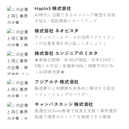
HapInS 株式会社
AI時代に活躍できるエンジニア集団を目指
すSES・受託開発スタートアップ
株式会社 ネオビスタ
テクノロジーとデータの活用でクライアン
トの企業変革を共に起こしましょう！
株式会社 エンジニアのミカタ
★単価公開制｜年収UP保証｜年休130日｜
9割リモ可◎｜定着率98%｜残業平均7.7h
｜AI研修充実★
フジアルテ 株式会社
製造業の人材課題を多角的に解決する総合
ソリューションプロバイダー
キャンバスエッジ 株式会社
高還元SES×AI教育で成長を支援！案件選択
制度で理想のキャリアを実現できる環境