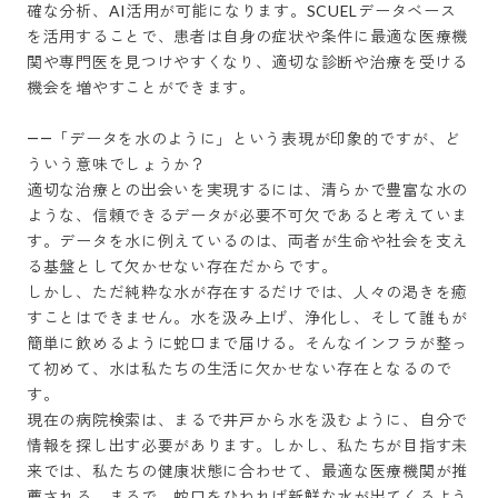
確な分析、AI活用が可能になります。SCUELデータベース
を活用することで、患者は自身の症状や条件に最適な医療機
関や専門医を見つけやすくなり、適切な診断や治療を受ける
機会を増やすことができます。

――「データを水のように」という表現が印象的ですが、ど
ういう意味でしょうか？

適切な治療との出会いを実現するには、清らかで豊富な水の
ような、信頼できるデータが必要不可欠であると考えていま
す。データを水に例えているのは、両者が生命や社会を支え
る基盤として欠かせない存在だからです。

しかし、ただ純粋な水が存在するだけでは、人々の渇きを癒
すことはできません。水を汲み上げ、浄化し、そして誰もが
簡単に飲めるように蛇口まで届ける。そんなインフラが整っ
て初めて、水は私たちの生活に欠かせない存在となるので
す。

現在の病院検索は、まるで井戸から水を汲むように、自分で
情報を探し出す必要があります。しかし、私たちが目指す未
来では、私たちの健康状態に合わせて、最適な医療機関が推
薦される。まるで、蛇口をひねれば新鮮な水が出てくるよう