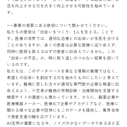
活を向上させる力を大きく向上させる可能性を秘めていま
す。

――事業の背景にある使命について聞かせてください。

私たちの使命は「出会いをつくり、1人を支える」ことで
す。医療の世界では、適切な治療との出会いが生死を分ける
ことがありますが、多くの患者は必要な医療に巡り会えず、
同時に医師も救えるはずの患者に出会えていません。この
「出会いの不足」が、時に取り返しのつかない結果を招いて
いるのです。

私たちは、このデータベースを単なる情報の集積ではなく、
希望との出会いを創出する力を秘めたものにしたいと考えて
います。難病に苦しむ方々が適切な専門医や必要な検査に出
会えるよう、小児希少難病の早期診断・治療開始を支援する
検索サイトの運営にも携わっています。さらに、製薬企業や
医療機器メーカー、医療ICT企業やアカデミアなど、医療に
関わる様々な企業や団体にもこのデータを提供し、業界全体
で患者支援の輪を広げています。

AI活用が重要になる今、ノイズの少ないデータであるほど正