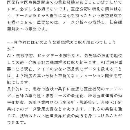
医薬品や医療機器関連での業務経験があることが望ましいで
すが、必ずしも必須でないです。医療分野に特別な興味はな
く、データがあるから当社に関心を持ったという志望動機で
も構いません。重要なのは、データ分析への情熱と、社会課
題解決への意欲です。

――具体的にはどのような課題解決に取り組むのでしょう
か？

AI・機械学習、ビッグデータ解析など、最先端の技術を駆使
して医療・介護分野の課題解決に取り組みます。AI活用が重
要になる現在、ノイズの少ない高品質なデータを扱えること
は、より精度の高い分析と革新的なソリューション開発を可
能にします。

具体的には、患者の症状や条件に最適な医療機関のマッチン
グ、医師の専門性と患者ニーズの最適化、地域医療連携の効
率化提案、製薬企業向けの市場分析・戦略策定、医療ICT企
業向けのデータ活用支援などがあります。これらの業務を通
じて、技術スキルと医療業界知識の両方を身につけることが
できます。
