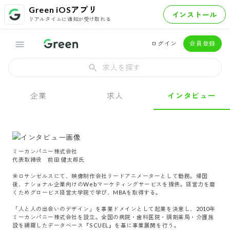
Green iOSアプリ
インストール
リアルタイムに通知が受け取れる
ログイン
会員登録
求人を探す
企業
求人
インタビュー
ミーカンパニー株式会社

代表取締役　前田 健太郎氏

米ロサンゼルスにて、映像制作会社リードアニメーターとして勤務。帰国
後、ナショナル企業向けのWebマーケティングサービスを提供。経営力を磨
くためグロービス経営大学院で学び、MBAを取得する。

「人と人の出会いのデザイン」を事業ドメインとして起業を決意し、2010年
ミーカンパニー株式会社を設立。全国の病院・歯科医院・調剤薬局・介護施
設を網羅したデータベース『SCUEL』を基に事業展開を行う。