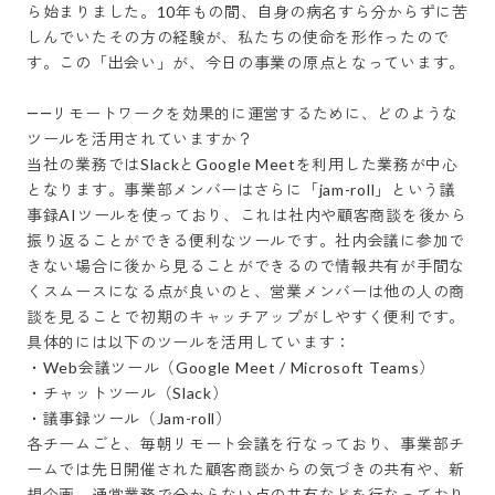
ら始まりました。10年もの間、自身の病名すら分からずに苦
しんでいたその方の経験が、私たちの使命を形作ったので
す。この「出会い」が、今日の事業の原点となっています。

――リモートワークを効果的に運営するために、どのような
ツールを活用されていますか？

当社の業務ではSlackとGoogle Meetを利用した業務が中心
となります。事業部メンバーはさらに「jam-roll」という議
事録AIツールを使っており、これは社内や顧客商談を後から
振り返ることができる便利なツールです。社内会議に参加で
きない場合に後から見ることができるので情報共有が手間な
くスムースになる点が良いのと、営業メンバーは他の人の商
談を見ることで初期のキャッチアップがしやすく便利です。

具体的には以下のツールを活用しています：

・Web会議ツール（Google Meet / Microsoft Teams）

・チャットツール（Slack）

・議事録ツール（Jam-roll）

各チームごと、毎朝リモート会議を行なっており、事業部チ
ームでは先日開催された顧客商談からの気づきの共有や、新
規企画、通常業務で分からない点の共有などを行なっており