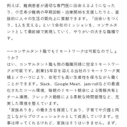
例えば、難病患者が適切な専門医に出会えるようになった
り、小児希少難病の早期診断・治療開始を支援したりと、直
接的に人々の生活の質向上に貢献できます。「出会いをつく
り、1人を支える」という会社のミッションを、コンサルタ
ントとして最前線で実現していく、やりがいの大きな職種で
す。

――コンサルタント職でもリモートワークは可能なのでしょ
うか？

はい、コンサルタント職も他の職種同様に完全リモートワー
クが可能です。創業15年目を迎える当社のリモートワーク実
績とノウハウにより、在宅でも高い生産性を保ちながら働く
ことができます。Slack、Google Meet、jam-rollなどの最適
化されたツール環境、毎朝のリモート朝会による情報共有と
チーム連携、フレックス勤務による柔軟な時間管理など、充
実した環境を整えています。

「家族ありき」の働き方を推奨しており、子育てや介護と両
立しながらプロフェッショナルとして成長していけます。仕
事は待ってくれるけれど、家族はそうはいきません。まず、