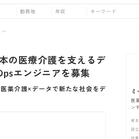
勤務地
年収
ュー
本の医療介護を支えるデ
Opsエンジニアを募集
-
医薬介護×データで新たな社会をデ
ミ
医
ン
資
設
従