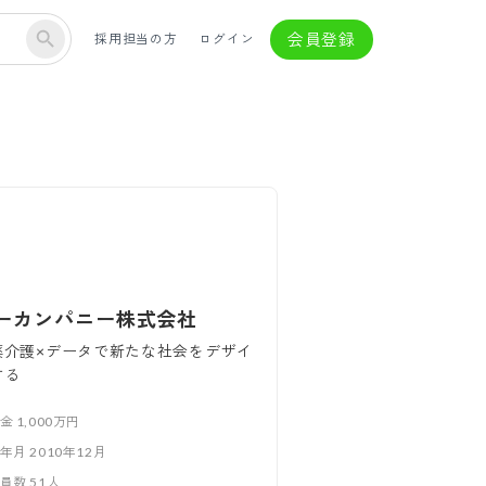
会員登録
採用担当の方
ログイン
ーカンパニー株式会社
薬介護×データで新たな社会をデザイ
する
本金
1,000万円
立年月
2010年12月
業員数
51
人