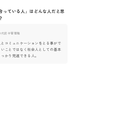
合っている人」はどんな人だと思
自社に「合っていない人」はど
？
思いますか？
0代前半
管理職
50代前半
管理職
人とコミュニケーションをとる事がで
自分だけの意見を押し通し、周り
しいことではなく社会人としての基本
見えない事と、目標を持って事に
しっかり完遂できる人。
できずに流されてしまう人。