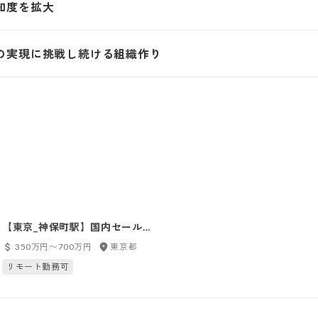
知度を拡大
の実現に挑戦し続ける組織作り
【東京_神保町駅】国内セールス
マーケティングスタッフ
350万円〜700万円
東京都
リモート勤務可