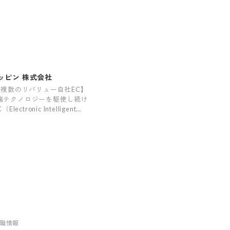
ッピン 株式会社
I×複数のリバリュー自社EC】
端テクノロジーを駆使し続け
（Electronic Intelligent
merce）カンパニー
転職情報