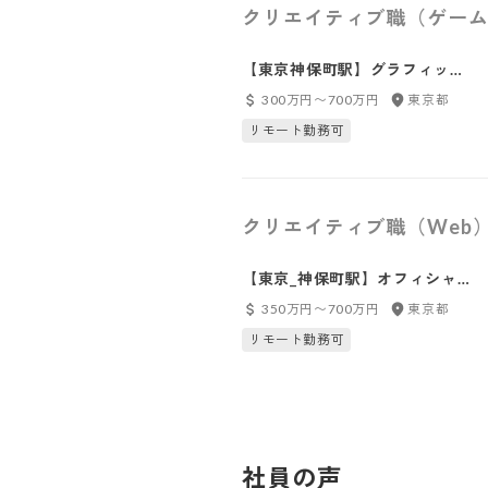
クリエイティブ職（ゲーム
【東京神保町駅】グラフィック
デザイナー
300万円〜700万円
東京都
リモート勤務可
クリエイティブ職（Web
【東京_神保町駅】オフィシャル
EC「ライクストア」の運営メン
350万円〜700万円
東京都
バー
リモート勤務可
社員の声