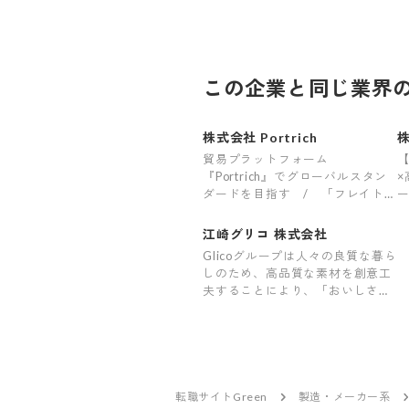
この企業と同じ業界
株式会社 Portrich
貿易プラットフォーム
『Portrich』でグローバルスタン
ダードを目指す / 「フレイトフ
ォワーダー」×「独自のプラット
フォームシステム」
江崎グリコ 株式会社
Glicoグループは人々の良質な暮ら
しのため、高品質な素材を創意工
夫することにより、「おいしさと
健康」を価値として提供し続けま
す。
転職サイトGreen
製造・メーカー系