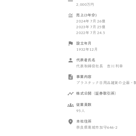
2,000万円
売上(3年分)
2024
年
7
月
26億
2023
年
7
月
25億
2022
年
7
月
24.5
設立年月
1932年12月
代表者氏名
代表取締役社長 吉川 利幸
事業内容
プラスチック日用品雑貨の企画・製
株式公開（証券取引所）
従業員数
95人
本社住所
奈良県葛城市加守646-2