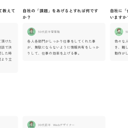
て教えて
自社の「課題」をあげるとすれば何です
自社に「
か？
いますか
50代前半
管理職
5
て頂けた
各人各部門がしっかり仕事をしてくれた事
色々な
商談で決
が、無駄にならないように情報共有をしっか
き、難
認した時
りして、仕事の効率を上げる事。
動作が
何より立
30代前半
Webデザイナー