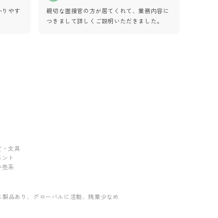
かりやす
親切な面接官の方が居てくれて、業務内容に
つきまして詳しくご説明いただきました。
雑貨・文具
イベント
・小売系
ス製品あり
、グローバルに活動
、残業少なめ