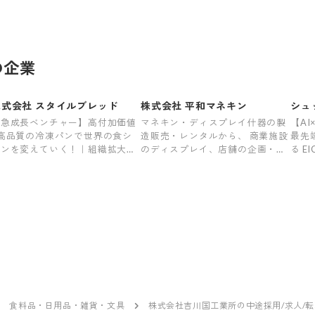
の企業
株式会社 スタイルブレッド
株式会社 平和マネキン
シュ
【急成長ベンチャー】高付加価値
マネキン・ディスプレイ什器の製
【A
×高品質の冷凍パンで世界の食シ
造販売・レンタルから、 商業施設
最先
ーンを変えていく！｜組織拡大の
のディスプレイ、店舗の企画・設
る EIC
ために成長と挑戦を求めるあなた
計・施工やイベント空間の企画・
Com
を歓迎！
施工・管理までワンストップで対
応します
食料品・日用品・雑貨・文具
株式会社吉川国工業所の中途採用/求人/