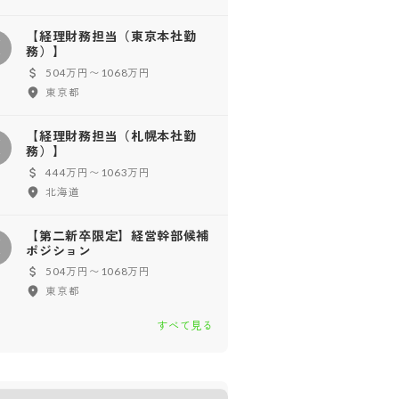
【経理財務担当（東京本社勤
【
務）】
504万円〜1068万円
東京都
【経理財務担当（札幌本社勤
【
務）】
444万円〜1063万円
北海道
【第二新卒限定】経営幹部候補
【
ポジション
504万円〜1068万円
東京都
すべて見る