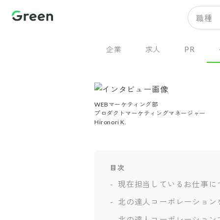
職種
企業
求人
PR
WEBマーケティング部

プロダクトマーケティングマネージャー

Hironori K.
目次
現在担当しているお仕事に
北の達人コーポレーション
北の達人コーポレーション