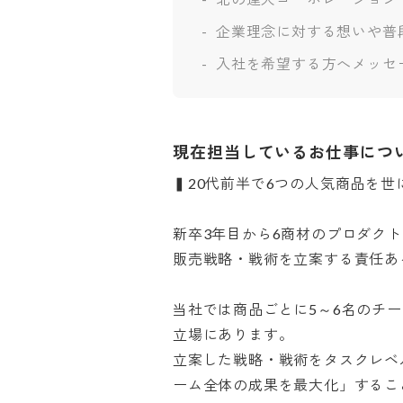
企業理念に対する想いや普
入社を希望する方へメッセ
現在担当しているお仕事につ
▍20代前半で6つの人気商品を世に
新卒3年目から6商材のプロダク
販売戦略・戦術を立案する責任ある
当社では商品ごとに5～6名のチ
立場にあります。

立案した戦略・戦術をタスクレベ
ーム全体の成果を最大化」するこ