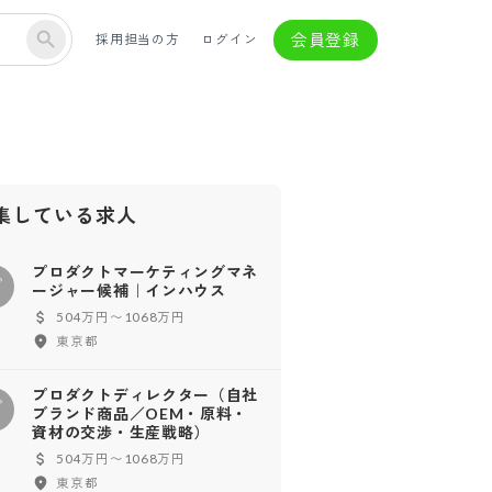
会員登録
採用担当の方
ログイン
集している求人
プロダクトマーケティングマネ
プ
ージャー候補｜インハウス
504万円〜1068万円
東京都
プロダクトディレクター（自社
プ
ブランド商品／OEM・原料・
資材の交渉・生産戦略）
504万円〜1068万円
東京都