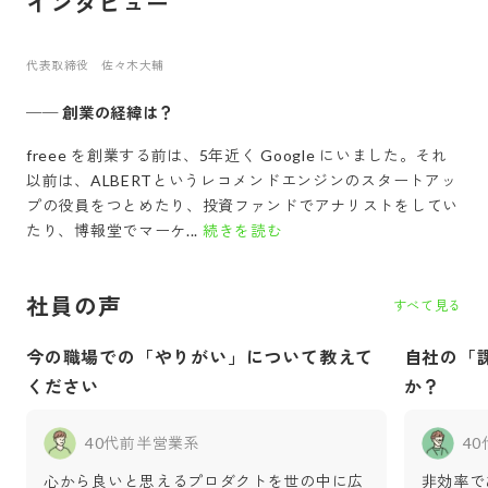
インタビュー
代表取締役 佐々木大輔
──
創業の経緯は？
freee を創業する前は、5年近く Google にいました。それ
以前は、ALBERTというレコメンドエンジンのスタートアッ
プの役員をつとめたり、投資ファンドでアナリストをしてい
たり、博報堂でマーケ...
続きを読む
社員の声
すべて見る
今の職場での「やりがい」について教えて
自社の「
ください
か？
40代前半
営業系
4
心から良いと思えるプロダクトを世の中に広
非効率で