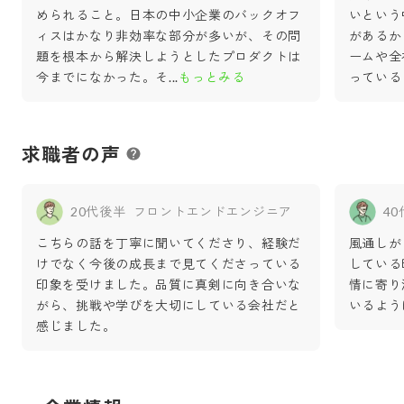
められること。日本の中小企業のバックオフ
いという
ィスはかなり非効率な部分が多いが、その問
があるか
題を根本から解決しようとしたプロダクトは
ームや全
今までになかった。そ
...
もっとみる
っている
求職者の声
20代後半
フロントエンドエンジニア
4
こちらの話を丁寧に聞いてくださり、経験だ
風通しが
けでなく今後の成長まで見てくださっている
している
印象を受けました。品質に真剣に向き合いな
情に寄り
がら、挑戦や学びを大切にしている会社だと
いるよう
感じました。