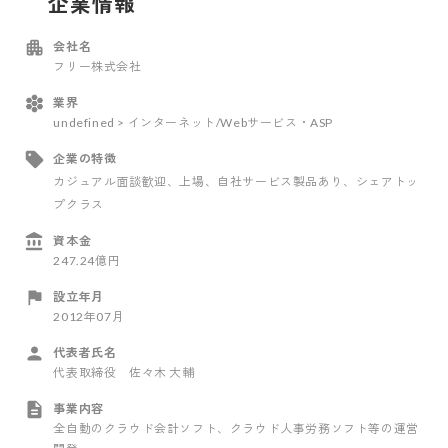
企業情報
会社名
フリー株式会社
業界
undefined > インターネット/Webサービス・ASP
企業の特徴
カジュアル面談歓迎
、上場
、自社サービス製品あり
、シェアトッ
プクラス
資本金
247.24億円
設立年月
2012年07月
代表者氏名
代表取締役 佐々木 大輔
事業内容
全自動のクラウド会計ソフト、クラウド人事労務ソフト等の運営