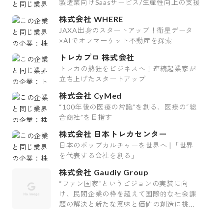
製造業向けSaasサービス/生産性向上の支援
株式会社 WHERE
JAXA出身のスタートアップ！衛星データ
×AIでオフマーケット不動産を探索
トレカプロ 株式会社
トレカの熱狂をビジネスへ！連続起業家が
立ち上げたスタートアップ
株式会社 CyMed
“100年後の医療の常識”を創る、医療の“総
合商社”を目指す
株式会社 日本トレカセンター
日本のポップカルチャーを世界へ |「世界
を代表する会社を創る」
株式会社 Gaudiy Group
“ファン国家“というビジョンの実装に向
け、民間企業の枠を超えて国際的な社会課
題の解決と新たな意味と価値の創造に挑む
会社です。